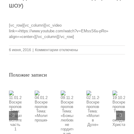
ШОУ)
View
Larger
[vc_row][vc_column][vc_video
Image
link=»https://www.youtube.com/watch?v=EMssS6u-pRo»
align=»center»][/vc_column][/vc_row]
к
6 июня, 2016
|
Комментарии
отключены
записи
ПРАЗДНИК
ЕВРЕЙСКОГО
НАРОДА
Похожие записи
(СЛАЙД
ШОУ)
09.11.2025
11.01.2026
02.11.2025
19.10.2025
04.01.2026
Воскресная
Воскресная
Воскресная
Воскресная
Воскресная
проповедь,
проповедь,
проповедь,
проповедь,
проповедь,
Тема:
Тема:
Тема:
Тема:
Тема:
«Божья
«Ходатайственная
«Молитва
«В
«Молитва
любовь