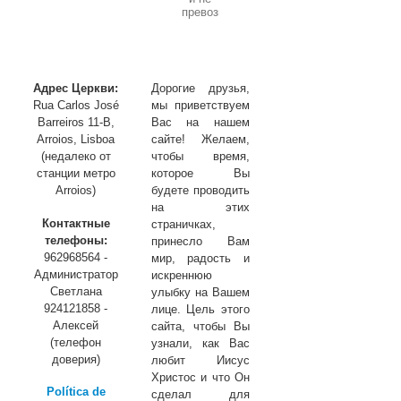
молитва»
в
ожидании
прошения»
не
часть
Духе»
Христа»
гордится
1
и
не
превозносится»
Адрес Церкви:
Дорогие друзья,
Rua Carlos José
мы приветствуем
Barreiros 11-B,
Вас на нашем
Arroios, Lisboa
сайте! Желаем,
(недалеко от
чтобы время,
станции метро
которое Вы
Arroios)
будете проводить
на этих
Контактные
страничках,
телефоны:
принесло Вам
962968564 -
мир, радость и
Администратор
искреннюю
Светлана
улыбку на Вашем
924121858 -
лице. Цель этого
Алексей
сайта, чтобы Вы
(телефон
узнали, как Вас
доверия)
любит Иисус
Христос и что Он
Política de
сделал для