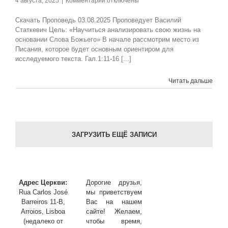
к
4 августа, 2025
|
Комментарии
отключены
записи
03.08.2025
Скачать Проповедь 03.08.2025 Проповедует Василий
Воскресная
Статкевич Цель: «Научиться анализировать свою жизнь на
проповедь,
основании Слова Божьего» В начале рассмотрим место из
Тема:
Писания, которое будет основным ориентиром для
«Жизнь
исследуемого текста. Гал.1:11-16 [...]
Нового
Творения
Читать дальше
в
служении
Богу
(Причастие)»
ЗАГРУЗИТЬ ЕЩЁ ЗАПИСИ
Адрес Церкви:
Дорогие друзья,
Rua Carlos José
мы приветствуем
Barreiros 11-B,
Вас на нашем
Arroios, Lisboa
сайте! Желаем,
(недалеко от
чтобы время,