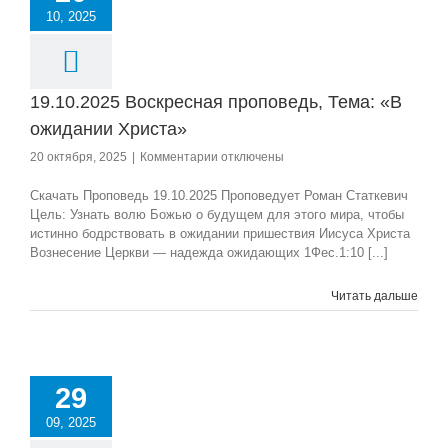
10, 2025
19.10.2025 Воскресная проповедь, Тема: «В
ожидании Христа»
к
20 октября, 2025
|
Комментарии
отключены
записи
19.10.2025
Скачать Проповедь 19.10.2025 Проповедует Роман Статкевич
Воскресная
Цель: Узнать волю Божью о будущем для этого мира, чтобы
проповедь,
истинно бодрствовать в ожидании пришествия Иисуса Христа
Тема:
Вознесение Церкви — надежда ожидающих 1Фес.1:10 [...]
«В
ожидании
Читать дальше
Христа»
29
09, 2025