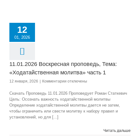
12
01, 2026
11.01.2026 Воскресная проповедь, Тема:
«Ходатайственная молитва» часть 1
к
12 января, 2026
|
Комментарии
отключены
записи
11.01.2026
Скачать Проповедь 11.01.2026 Проповедует Роман Статкевич
Воскресная
Цель: Осознать важность ходатайственной молитвы
проповедь,
Определение ходатайственной молитвы дается не затем,
Тема:
чтобы ограничить или свести молитву к набору правил и
«Ходатайственная
установлений, но для [...]
молитва»
часть
Читать дальше
1