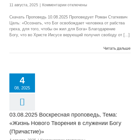
к
11 августа, 2025
|
Комментарии
отключены
записи
10.08.2025
Скачать Проповедь 10.08.2025 Проповедует Роман Статкевич
Воскресная
Цель: «Осознать, что Бог освобождает человека от рабства
проповедь,
греха, для того, чтобы он жил для Бога» Благодарение
Тема:
Богу, что во Христе Иисусе верующий получил свободу от [...]
«Смотри
выше»
Читать дальше
4
08, 2025
03.08.2025 Воскресная проповедь, Тема:
«Жизнь Нового Творения в служении Богу
(Причастие)»