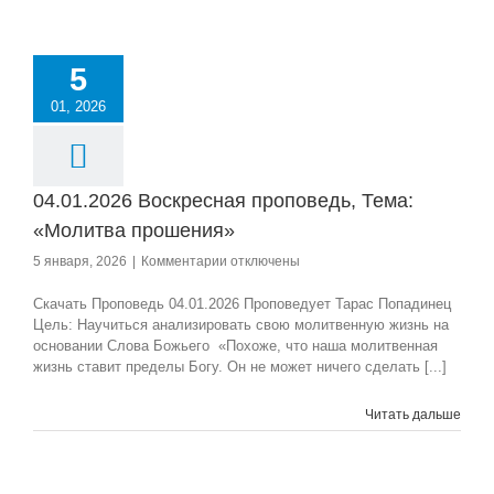
5
01, 2026
04.01.2026 Воскресная проповедь, Тема:
«Молитва прошения»
к
5 января, 2026
|
Комментарии
отключены
записи
04.01.2026
Скачать Проповедь 04.01.2026 Проповедует Тарас Попадинец
Воскресная
Цель: Научиться анализировать свою молитвенную жизнь на
проповедь,
основании Слова Божьего «Похоже, что наша молитвенная
Тема:
жизнь ставит пределы Богу. Он не может ничего сделать [...]
«Молитва
прошения»
Читать дальше