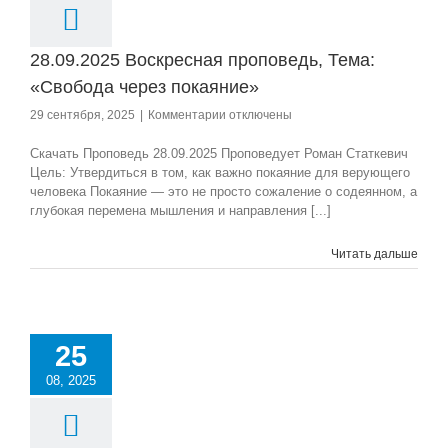
28.09.2025 Воскресная проповедь, Тема:
«Свобода через покаяние»
к
29 сентября, 2025
|
Комментарии
отключены
записи
28.09.2025
Скачать Проповедь 28.09.2025 Проповедует Роман Статкевич
Воскресная
Цель: Утвердиться в том, как важно покаяние для верующего
проповедь,
человека Покаяние — это не просто сожаление о содеянном, а
Тема:
глубокая перемена мышления и направления [...]
«Свобода
через
Читать дальше
покаяние»
25
08, 2025