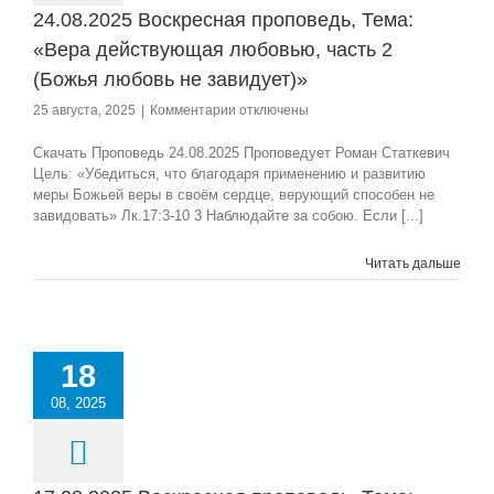
24.08.2025 Воскресная проповедь, Тема:
«Вера действующая любовью, часть 2
(Божья любовь не завидует)»
к
25 августа, 2025
|
Комментарии
отключены
записи
24.08.2025
Скачать Проповедь 24.08.2025 Проповедует Роман Статкевич
Воскресная
Цель: «Убедиться, что благодаря применению и развитию
проповедь,
меры Божьей веры в своём сердце, верующий способен не
Тема:
завидовать» Лк.17:3-10 3 Наблюдайте за собою. Если [...]
«Вера
действующая
Читать дальше
любовью,
часть
2
(Божья
любовь
18
не
завидует)»
08, 2025