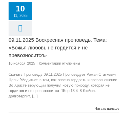
10
11, 2025
09.11.2025 Воскресная проповедь, Тема:
«Божья любовь не гордится и не
превозносится»
к
10 ноября, 2025
|
Комментарии
отключены
записи
09.11.2025
Скачать Проповедь 09.11.2025 Проповедует Роман Статкевич
Воскресная
Цель: Убедиться в том, как опасна гордость и превозношение.
проповедь,
Во Христе верующий получил новую природу, которая не
Тема:
гордится и не превозносится. 1Кор.13:4–8 Любовь
«Божья
долготерпит, [...]
любовь
не
Читать дальше
гордится
и
не
превозносится»