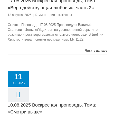
17.08.2025 Воскресная проповедь, Тема:
«Вера действующая любовью, часть 2»
к
18 августа, 2025
|
Комментарии
отключены
записи
17.08.2025
Скачать Проповедь 17.08.2025 Проповедует Василий
Воскресная
Статкевич Цель: «Убедиться на уровне личной веры, что
проповедь,
развитие и рост веры зависит от самого человека» В Библии
Тема:
Христос и вера: понятия неразделимы. Мк.11:22 [...]
«Вера
действующая
Читать дальше
любовью,
часть
2»
11
08, 2025
10.08.2025 Воскресная проповедь, Тема:
«Смотри выше»