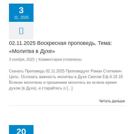
3
11, 2025
02.11.2025 Воскресная проповедь, Тема:
«Молитва в Духе»
к
3 ноября, 2025
|
Комментарии
отключены
записи
02.11.2025
Скачать Проповедь 02.11.2025 Проповедует Роман Статкевич
Воскресная
Цель: Осознать важность молитвы в Духе Святом Еф.6:18 18
проповедь,
Всякою молитвою и прошением молитесь во всякое время
Тема:
духом (в Духе), и старайтесь о [...]
«Молитва
в
Читать дальше
Духе»
20