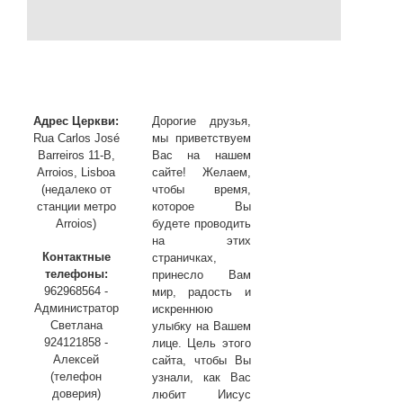
Адрес Церкви:
Дорогие друзья,
Rua Carlos José
мы приветствуем
Barreiros 11-B,
Вас на нашем
Arroios, Lisboa
сайте! Желаем,
(недалеко от
чтобы время,
станции метро
которое Вы
Arroios)
будете проводить
на этих
Контактные
страничках,
телефоны:
принесло Вам
962968564 -
мир, радость и
Администратор
искреннюю
Светлана
улыбку на Вашем
924121858 -
лице. Цель этого
Алексей
сайта, чтобы Вы
(телефон
узнали, как Вас
доверия)
любит Иисус