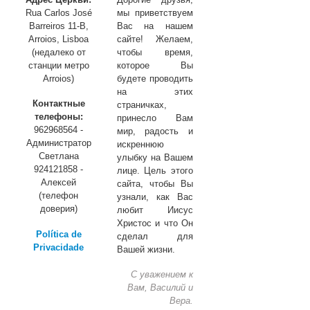
Rua Carlos José
мы приветствуем
Barreiros 11-B,
Вас на нашем
Arroios, Lisboa
сайте! Желаем,
(недалеко от
чтобы время,
станции метро
которое Вы
Arroios)
будете проводить
на этих
Контактные
страничках,
телефоны:
принесло Вам
962968564 -
мир, радость и
Администратор
искреннюю
Светлана
улыбку на Вашем
924121858 -
лице. Цель этого
Алексей
сайта, чтобы Вы
(телефон
узнали, как Вас
доверия)
любит Иисус
Христос и что Он
Política de
сделал для
Privacidade
Вашей жизни.
С уважением к
Вам, Василий и
Вера.