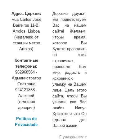
не
превозносится»
Адрес Церкви:
Дорогие друзья,
Rua Carlos José
мы приветствуем
Barreiros 11-B,
Вас на нашем
Arroios, Lisboa
сайте! Желаем,
(недалеко от
чтобы время,
станции метро
которое Вы
Arroios)
будете проводить
на этих
Контактные
страничках,
телефоны:
принесло Вам
962968564 -
мир, радость и
Администратор
искреннюю
Светлана
улыбку на Вашем
924121858 -
лице. Цель этого
Алексей
сайта, чтобы Вы
(телефон
узнали, как Вас
доверия)
любит Иисус
Христос и что Он
Política de
сделал для
Privacidade
Вашей жизни.
С уважением к