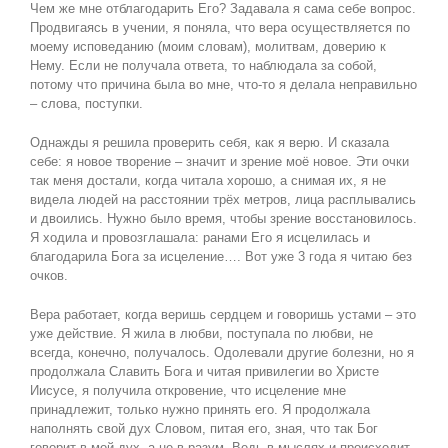
Чем же мне отблагодарить Его? Задавала я сама себе вопрос.
Продвигаясь в учении, я поняла, что вера осуществляется по
моему исповеданию (моим словам), молитвам, доверию к
Нему. Если не получала ответа, то наблюдала за собой,
потому что причина была во мне, что-то я делала неправильно
– слова, поступки.
Однажды я решила проверить себя, как я верю. И сказала
себе: я новое творение – значит и зрение моё новое. Эти очки
так меня достали, когда читала хорошо, а снимая их, я не
видела людей на расстоянии трёх метров, лица расплывались
и двоились. Нужно было время, чтобы зрение восстановилось.
Я ходила и провозглашала: ранами Его я исцелилась и
благодарила Бога за исцеление…. Вот уже 3 года я читаю без
очков.
Вера работает, когда веришь сердцем и говоришь устами – это
уже действие. Я жила в любви, поступала по любви, не
всегда, конечно, получалось. Одолевали другие болезни, но я
продолжала Славить Бога и читая привилегии во Христе
Иисусе, я получила откровение, что исцеление мне
принадлежит, только нужно принять его. Я продолжала
наполнять свой дух Словом, питая его, зная, что так Бог
говорит в мой дух, а не в разум. Ведь в мыслях и происходит