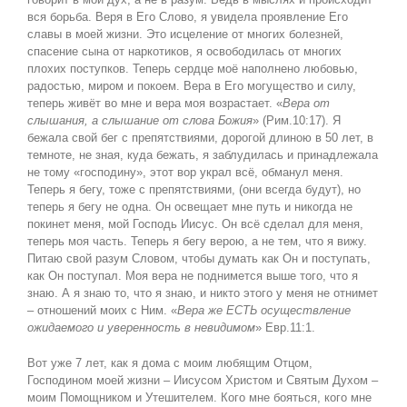
вся борьба. Веря в Его Слово, я увидела проявление Его
славы в моей жизни. Это исцеление от многих болезней,
спасение сына от наркотиков, я освободилась от многих
плохих поступков. Теперь сердце моё наполнено любовью,
радостью, миром и покоем. Вера в Его могущество и силу,
теперь живёт во мне и вера моя возрастает. «
Вера от
слышания, а слышание от слова Божия
» (Рим.10:17). Я
бежала свой бег с препятствиями, дорогой длиною в 50 лет, в
темноте, не зная, куда бежать, я заблудилась и принадлежала
не тому «господину», этот вор украл всё, обманул меня.
Теперь я бегу, тоже с препятствиями, (они всегда будут), но
теперь я бегу не одна. Он освещает мне путь и никогда не
покинет меня, мой Господь Иисус. Он всё сделал для меня,
теперь моя часть. Теперь я бегу верою, а не тем, что я вижу.
Питаю свой разум Словом, чтобы думать как Он и поступать,
как Он поступал. Моя вера не поднимется выше того, что я
знаю. А я знаю то, что я знаю, и никто этого у меня не отнимет
– отношений моих с Ним. «
Вера же ЕСТЬ осуществление
ожидаемого и уверенность в невидимом
» Евр.11:1.
Вот уже 7 лет, как я дома с моим любящим Отцом,
Господином моей жизни – Иисусом Христом и Святым Духом –
моим Помощником и Утешителем. Кого мне бояться, кого мне