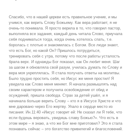
View
Larger
Спасибо, что в нашей церкви есть правильное учение, и мы
Image
учимся, как верить Слову Божьему. Как вера работает, я не
очень-то понимала. Я просто верила в то, что говорил пастор,
выполняла все задания, каждый день читала Слово, приучала
себя подниматься тогда, когда очень хотелось спать, т.е.
боролась с плотью и знакомилась с Богом. Все люди знают,
что есть Бог, но какой Он? Пришлось потрудиться,
тренировать себя с утра, потому что после работы усталость
брала верх. И однажды Бог показал, как Он любит меня. Шаг
за шагом я обновляла свой разум, училась думать по Слову и
вера моя укреплялась. Я стала получать ответы на молитвы.
Было трудно простить себя, но Иисус же меня простил! Я
увидела как Слово меня меняет. Я начала размышлять над
своим характером и получила освобождение от обид и
осуждений, пришла свобода. Страх за детей ушёл, и я
начинала больше верить Слову – кто я в Иисусе Христе и что
мне даровано через Его жертву. Упало в сердце место из
писания: Ин.11:40 «Иисус говорит ей: Не сказал ли Я тебе, что
если будешь веровать, увидишь славу Божью?». Что есть в
этом мире – я знаю, а что же Бог мне приготовил? Это я стала
познавать сейчас – это богатство привилегий и благословений.