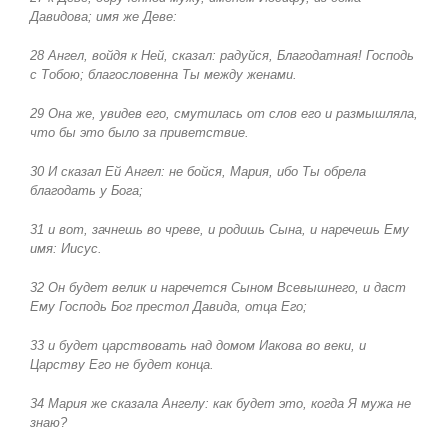
Давидова; имя же Деве:
28 Ангел, войдя к Ней, сказал: радуйся, Благодатная! Господь
с Тобою; благословенна Ты между женами.
29 Она же, увидев его, смутилась от слов его и размышляла,
что бы это было за приветствие.
30 И сказал Ей Ангел: не бойся, Мария, ибо Ты обрела
благодать у Бога;
31 и вот, зачнешь во чреве, и родишь Сына, и наречешь Ему
имя: Иисус.
32 Он будет велик и наречется Сыном Всевышнего, и даст
Ему Господь Бог престол Давида, отца Его;
33 и будет царствовать над домом Иакова во веки, и
Царству Его не будет конца.
34 Мария же сказала Ангелу: как будет это, когда Я мужа не
знаю?