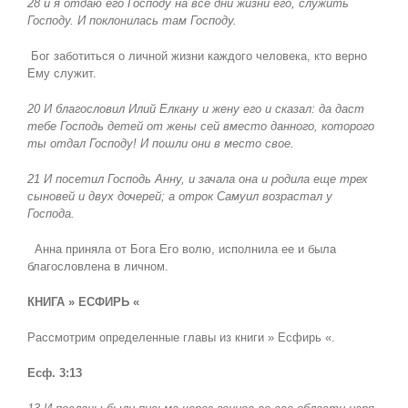
28 и я отдаю его Господу на все дни жизни его, служить
Господу. И поклонилась там Господу.
Бог заботиться о личной жизни каждого человека, кто верно
Ему служит.
20 И благословил Илий Елкану и жену его и сказал: да даст
тебе Господь детей от жены сей вместо данного, которого
ты отдал Господу! И пошли они в место свое.
21 И посетил Господь Анну, и зачала она и родила еще трех
сыновей и двух дочерей; а отрок Самуил возрастал у
Господа.
Анна приняла от Бога Его волю, исполнила ее и была
благословлена в личном.
КНИГА » ЕСФИРЬ «
Рассмотрим определенные главы из книги » Есфирь «.
Есф. 3:13