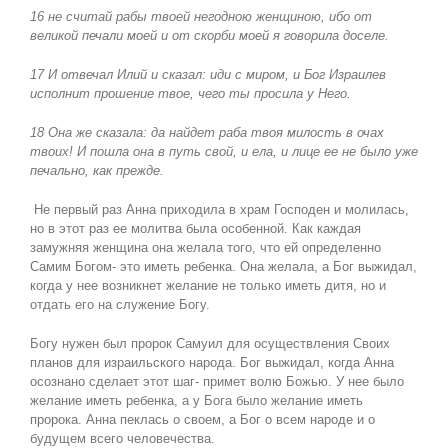
16 не считай рабы твоей негодною женщиною, ибо от
великой печали моей и от скорби моей я говорила доселе.
17 И отвечал Илий и сказал: иди с миром, и Бог Израилев
исполнит прошение твое, чего ты просила у Него.
18 Она же сказала: да найдет раба твоя милость в очах
твоих! И пошла она в путь свой, и ела, и лице ее не было уже
печально, как прежде.
Не первый раз Анна приходила в храм Господен и молилась,
но в этот раз ее молитва была особенной. Как каждая
замужняя женщина она желала того, что ей определенно
Самим Богом- это иметь ребенка. Она желала, а Бог выжидал,
когда у нее возникнет желание не только иметь дитя, но и
отдать его на служение Богу.
Богу нужен был пророк Самуил для осуществления Своих
планов для израильского народа. Бог выжидал, когда Анна
осознано сделает этот шаг- примет волю Божью. У нее было
желание иметь ребенка, а у Бога было желание иметь
пророка. Анна пеклась о своем, а Бог о всем народе и о
будущем всего человечества.