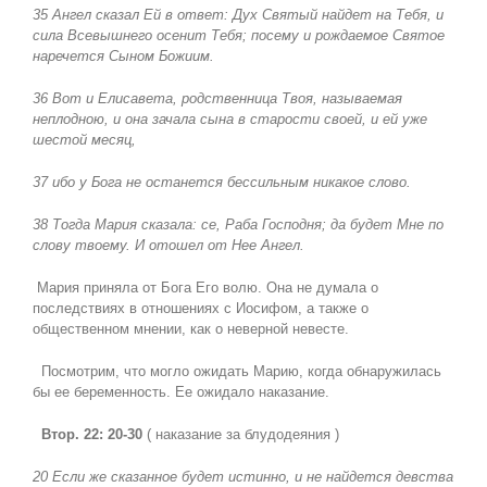
35 Ангел сказал Ей в ответ: Дух Святый найдет на Тебя, и
сила Всевышнего осенит Тебя; посему и рождаемое Святое
наречется Сыном Божиим.
36 Вот и Елисавета, родственница Твоя, называемая
неплодною, и она зачала сына в старости своей, и ей уже
шестой месяц,
37 ибо у Бога не останется бессильным никакое слово.
38 Тогда Мария сказала: се, Раба Господня; да будет Мне по
слову твоему. И отошел от Нее Ангел.
Мария приняла от Бога Его волю. Она не думала о
последствиях в отношениях с Иосифом, а также о
общественном мнении, как о неверной невесте.
Посмотрим, что могло ожидать Марию, когда обнаружилась
бы ее беременность. Ее ожидало наказание.
Втор. 22: 20-30
( наказание за блудодеяния )
20 Если же сказанное будет истинно, и не найдется девства