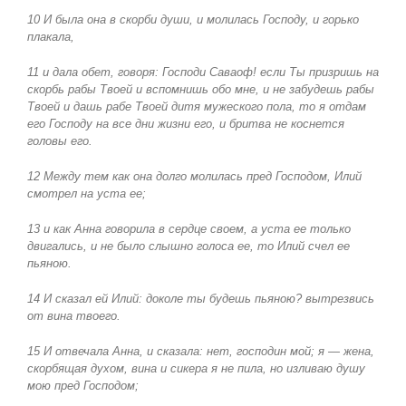
10 И была она в скорби души, и молилась Господу, и горько
плакала,
11 и дала обет, говоря: Господи Саваоф! если Ты призришь на
скорбь рабы Твоей и вспомнишь обо мне, и не забудешь рабы
Твоей и дашь рабе Твоей дитя мужеского пола, то я отдам
его Господу на все дни жизни его, и бритва не коснется
головы его.
12 Между тем как она долго молилась пред Господом, Илий
смотрел на уста ее;
13 и как Анна говорила в сердце своем, а уста ее только
двигались, и не было слышно голоса ее, то Илий счел ее
пьяною.
14 И сказал ей Илий: доколе ты будешь пьяною? вытрезвись
от вина твоего.
15 И отвечала Анна, и сказала: нет, господин мой; я — жена,
скорбящая духом, вина и сикера я не пила, но изливаю душу
мою пред Господом;