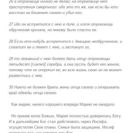
26 а отроковице ничего не делай; на отроковице нет
преступления смертного: ибо это то же, как если бы кто
восстал на ближнего своего и убил его;
27 ибо он встретился с нею в поле, и хотя отроковица
обрученная кричала, но некому было спасти ее.
28 Если кто-нибудь встретится с девицею необрученною, и
схватит ее и ляжет с нею, и застанут их,
29 то лежавший с нею должен дать отцу отроковицы
пятьдесят [сиклей] серебра, а она пусть будет его женою,
потому что он опорочил ее; во всю жизнь свою он не может
развестись с нею.
30 Никто не должен брать жены отца своего и открывать
край одежды отца своего.
Как видим, ничего хорошего впереди Марию не ожидало.
Но приняв волю Божью, Мария полностью доверилась Богу.
И в дальнейшем Бог стал действовать через Иосифа,
осуществляя Свои планы. Семья была защищена. Иосиф
исполнял все, что говорил ему Бог.