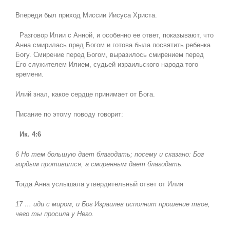
Впереди был приход Миссии Иисуса Христа.
Разговор Илии с Анной, и особенно ее ответ, показывают, что
Анна смирилась пред Богом и готова была посвятить ребенка
Богу. Смирение перед Богом, выразилось смирением перед
Его служителем Илием, судьей израильского народа того
времени.
Илий знал, какое сердце принимает от Бога.
Писание по этому поводу говорит:
Ик. 4:6
6 Но тем большую дает благодать; посему и сказано: Бог
гордым противится, а смиренным дает благодать.
Тогда Анна услышала утвердительный ответ от Илия
17 … иди с миром, и Бог Израилев исполнит прошение твое,
чего ты просила у Него.