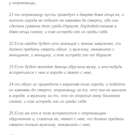
у отроковицы,
21 то отроковицу пусть приведут к дверям дома отца ее, и
жители города ее побьют ее камнями до смерти, ибо она
сделала срамное дело среди Израиля, блудодействовав в
доме отца своего; и так истреби зло из среды себя.
22 Если найден будет кто лежащий с женою замужнею, то
должно предать смерти обоих: и мужчину, лежавшего с
женщиною, и женщину; и так истреби зло от Израиля.
23 Если будет молодая девица обручена мужу, и кто-нибудь
встретится с нею в городе и ляжет с нею,
24 то обоих их приведите к воротам того города, и побейте
их камнями до смерти: отроковицу за то, что она не кричала
в городе, а мужчину за то, что он опорочил жену ближнего
своего; и так истреби зло из среды себя.
25 Если же кто в поле встретится с отроковицею
обрученною и, схватив ее, ляжет с нею, то должно предать
смерти только мужчину, лежавшего с нею,