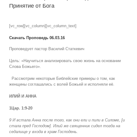
Принятие от Бога
View
Larger
[vc_row][vc_column][vc_column_text]
Image
Скачать Проповедь 06.03.16
Проповедует пастор Василий Статкевич
Цель: «Научиться анализировать свою жизнь на основании
Слова Божьего».
Рассмотрим некоторые Библейские примеры о том, как
женщины соглашались с волей Божьей и исполняли её.
ИЛИЙ И АННА
1Цар. 1:9-20
9 И встала Анна после того, как они ели и пили в Силоме, [и
стала пред Господом]. Илий же священник сидел тогда на
седалище у входа в храм Господень.