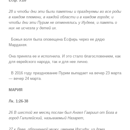
Есф. 9:28
28 и чтобы дни эти были памятны и празднуемы во все роды
в каждом племени, в каждой области и в каждом городе; и
чтобы дни эти Пурим не отменялись у Иудеев, и память о
них не исчезла у детей их.
Божья воля была оповещена Есфирь через ее дядю
Мардахея.
Она приняла ее и исполнила. И это стало благословением, как
для еврейского народа, так и для нее лично.
В 2016 году празднование Пурим выпадает на вечер 23 марта
— вечер 24 марта.
МАРИЯ
Лк. 1:26-38
26 В шестой же месяц послан был Ангел Гавриил от Бога в
город Галилейский, называемый Назарет,
27 к Деве, обрученной мужу, именем Иосифу, из дома