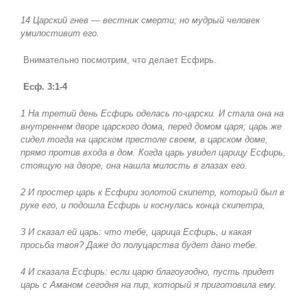
14 Царский гнев — вестник смерти; но мудрый человек
умилостивит его.
Внимательно посмотрим, что делает Есфирь.
Есф. 3:1-4
1 На третий день Есфирь оделась по-царски. И стала она на
внутреннем дворе царского дома, перед домом царя; царь же
сидел тогда на царском престоле своем, в царском доме,
прямо против входа в дом. Когда царь увидел царицу Есфирь,
стоящую на дворе, она нашла милость в глазах его.
2 И простер царь к Есфири золотой скипетр, который был в
руке его, и подошла Есфирь и коснулась конца скипетра,
3 И сказал ей царь: что тебе, царица Есфирь, и какая
просьба твоя? Даже до полуцарства будет дано тебе.
4 И сказала Есфирь: если царю благоугодно, пусть придет
царь с Аманом сегодня на пир, который я приготовила ему.