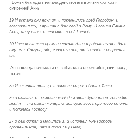
Божья благодать начала действовать в жизни кроткой и
смиренной Анны.
19 И встали они поутру, и поклонились пред Господом, и
возвратились, и пришли в дом свой в Раму. И познал Елкана
Анну, жену свою, и вспомнил о ней Господь.
20 Чрез несколько времени зачала Анна и родила сына и дала
ему имя: Самуил, ибо, говорила она, от Господа я испросила
его.
Анна всегда помнила и не забывала о своем обещании перед
Богом.
25 И закололи тельца; и привела отрока Анна к Илию
26 и сказала: о, господин мой! да живет душа твоя, господин
мой! я — та самая женщина, которая здесь при тебе стояла
и молилась Господу;
27 о сем дитяти молилась я, и исполнил мне Господь
прошение мое, чего я просила у Него;