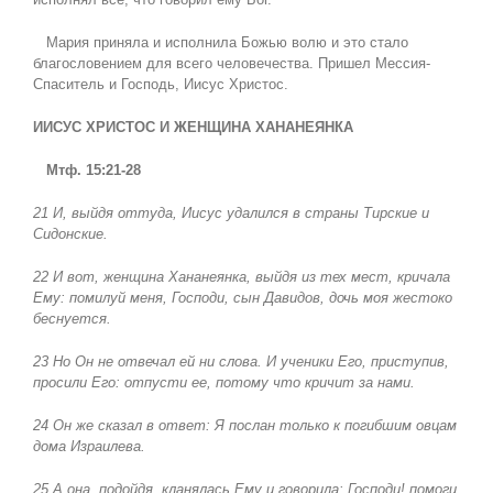
Мария приняла и исполнила Божью волю и это стало
благословением для всего человечества. Пришел Мессия-
Спаситель и Господь, Иисус Христос.
ИИСУС ХРИСТОС И ЖЕНЩИНА ХАНАНЕЯНКА
Мтф. 15:21-28
21 И, выйдя оттуда, Иисус удалился в страны Тирские и
Сидонские.
22 И вот, женщина Хананеянка, выйдя из тех мест, кричала
Ему: помилуй меня, Господи, сын Давидов, дочь моя жестоко
беснуется.
23 Но Он не отвечал ей ни слова. И ученики Его, приступив,
просили Его: отпусти ее, потому что кричит за нами.
24 Он же сказал в ответ: Я послан только к погибшим овцам
дома Израилева.
25 А она, подойдя, кланялась Ему и говорила: Господи! помоги