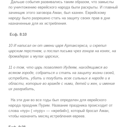
Дальше события развивались таким образом, что замыслы
по уничтожению еврейского народа были раскрыты. И главный
зачинщик этого заговора Аман, был казнен. Еврейскому
народу было разрешено стать на защиту своих прав в дни
назначенные для их истребления.
Есф. 8:10
10 И написал он от имени царя Артаксеркса, и скрепил
царским перстнем, и послал письма чрез гонцов на конях, на
дромадерах и мулах царских,
11 о том, что царь позволяет Иудеям, находящимся во
всяком городе, собраться и стать на защиту жизни своей,
истребить, убить и погубить всех сильных в народе и в
области, которые во вражде с ними, детей и жен, и имение
их разграбить,
На эти дни во все годы был определен для еврейского
народа праздник Пурим. Название праздника происходит от
слова «пур» ( «пуру» — «жребий»), который бросал Аман,
чтобы назначить месяц истребления евреев.