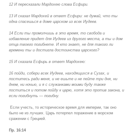
12 И пересказали Мардохею слова Есфири.
13 И сказал Мардохей в ответ Есфири: не думай, что ты
одна спасешься в доме царском из всех Иудеев.
14 Если ты промолчишь в это время, то свобода и
избавление придет для Иудеев из другого места, а ты и дом
отца твоего погибнете. И кто знает, не для такого ли
времени ты и достигла достоинства царского?
15 И сказала Есфирь в ответ Мардохею:
16 пойди, собери всех Иудеев, находящихся в Сузах, и
поститесь ради меня, и не ешьте и не пейте три дня, ни
днем, ни ночью, и я с служанками моими буду также
поститься и потом пойду к царю, хотя это против закона, и
если погибнуть — погибну.
Если учесть, то историческое время для империи, так оно
было не из лучших. Царь потерпел поражение в морском
сражении с Грецией.
Пр. 16:14