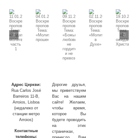
от
Бога
09.11.2025
11.01.2026
02.11.2025
19.10.2025
04.01.2026
Воскресная
Воскресная
Воскресная
Воскресная
Воскресная
проповедь,
проповедь,
проповедь,
проповедь,
проповедь,
Тема:
Тема:
Тема:
Тема:
Тема:
«Божья
«Ходатайственная
«Молитва
«В
«Молитва
любовь
молитва»
в
ожидании
прошения»
не
часть
Духе»
Христа»
гордится
1
и
не
превозносится»
Адрес Церкви:
Дорогие друзья,
Rua Carlos José
мы приветствуем
Barreiros 11-B,
Вас на нашем
Arroios, Lisboa
сайте! Желаем,
(недалеко от
чтобы время,
станции метро
которое Вы
Arroios)
будете проводить
на этих
Контактные
страничках,
телефоны:
принесло Вам