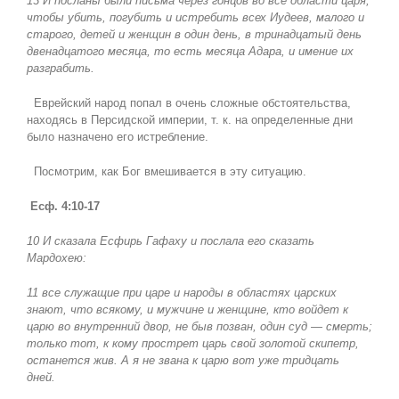
13 И посланы были письма через гонцов во все области царя,
чтобы убить, погубить и истребить всех Иудеев, малого и
старого, детей и женщин в один день, в тринадцатый день
двенадцатого месяца, то есть месяца Адара, и имение их
разграбить.
Еврейский народ попал в очень сложные обстоятельства,
находясь в Персидской империи, т. к. на определенные дни
было назначено его истребление.
Посмотрим, как Бог вмешивается в эту ситуацию.
Есф. 4:10-17
10 И сказала Есфирь Гафаху и послала его сказать
Мардохею:
11 все служащие при царе и народы в областях царских
знают, что всякому, и мужчине и женщине, кто войдет к
царю во внутренний двор, не быв позван, один суд — смерть;
только тот, к кому прострет царь свой золотой скипетр,
останется жив. А я не звана к царю вот уже тридцать
дней.