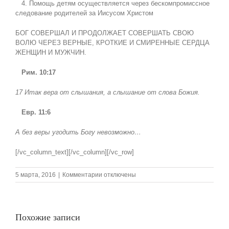
4. Помощь детям осуществляется через бескомпромиссное
следование родителей за Иисусом Христом
БОГ СОВЕРШАЛ И ПРОДОЛЖАЕТ СОВЕРШАТЬ СВОЮ
ВОЛЮ ЧЕРЕЗ ВЕРНЫЕ, КРОТКИЕ И СМИРЕННЫЕ СЕРДЦА
ЖЕНЩИН И МУЖЧИН.
Рим. 10:17
17 Итак вера от слышания, а слышание от слова Божия.
Евр. 11:6
А без веры угодить Богу невозможно…
[/vc_column_text][/vc_column][/vc_row]
к
5 марта, 2016
|
Комментарии
отключены
записи
06.03.16
Воскресная
проповедь,Тема:
Похожие записи
Принятие