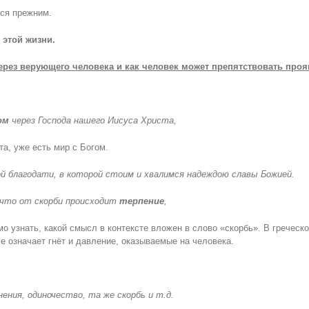
лся прежним.
 этой жизни.
через верующего человека и как человек может препятствовать пр
ом
через Господа нашего Иисуса Христа,
та, уже есть мир с Богом.
ой благодати, в которой стоим и хвалимся надеждою славы Божией.
, что от скорби происходит
терпение
,
о узнать, какой смысл в контексте вложен в слово «скорбь». В греческ
 означает гнёт и давление, оказываемые на человека.
ния, одиночество, та же скорбь и т.д.