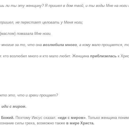
шь ли ты эту женщину? Я пришел в дом твой, и ты воды Мне на ноги н
 Я пришел, не перестает целовать у Меня ноги;
(маслом)
помазала Мне ноги.
 многие за то, что она
возлюбила
много
, а кому мало прощается, 
 кто возлюбил много и кто мало любит. Женщина
приблизилась
к Хрис
 кто это, что и грехи прощает?
 иди с миром.
 Божий.
Поэтому Иисус сказал:
«иди с миром»
. Только женщина поним
осознание силы греха, возможно также
в мире Христа.