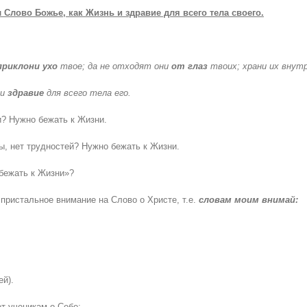
 Слово Божье, как Жизнь и здравие для всего тела своего.
приклони ухо
твое; да не отходят они
от глаз
твоих; храни их внут
 и
здравие
для всего тела его.
и? Нужно бежать к Жизни.
бы, нет трудностей? Нужно бежать к Жизни.
бежать к Жизни»?
ристальное внимание на Слово о Христе, т.е.
словам моим внимай:
ей).
т ученикам о Себе: