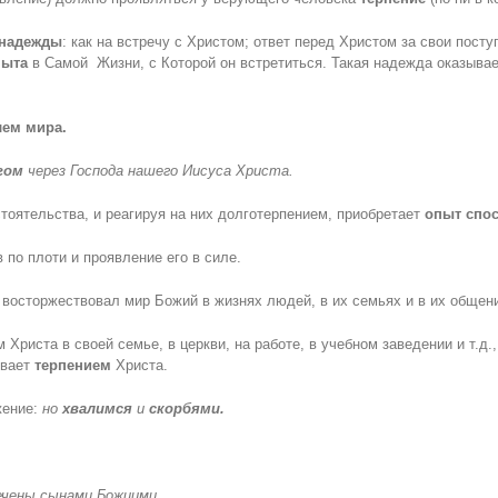
надежды
: как на встречу с Христом; ответ перед Христом за свои посту
пыта
в Самой Жизни, с Которой он встретиться. Такая надежда оказывает
лем мира.
гом
через Господа нашего Иисуса Христа.
тоятельства, и реагируя на них долготерпением, приобретает
опыт спос
 по плоти и проявление его в силе.
 восторжествовал мир Божий в жизнях людей, в их семьях и в их общен
 Христа в своей семье, в церкви, на работе, в учебном заведении и т.д
евает
терпением
Христа.
жение:
но
хвалимся
и
скорбями.
ечены сынами Божиими.