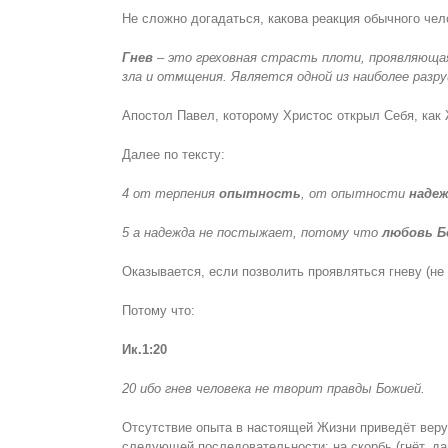
Не сложно догадаться, какова реакция обычного че
Гнев
– это греховная страсть плоти, проявляющая
зла и отмщения. Является одной из наиболее раз
Апостол Павел, которому Христос открыл Себя, как 
Далее по тексту:
4 от терпения
опытность
, от опытности
наде
5 а надежда не постыжает, потому что
любовь 
Оказывается, если позволить проявляться гневу (не 
Потому что:
Ик.1:20
20 ибо гнев человека не творит правды Божией.
Отсутствие опыта в настоящей Жизни приведёт веру
следующей последовательности: на скорбь (гнёт, д