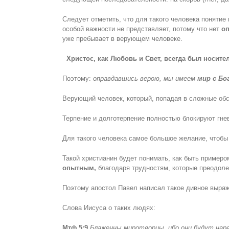
Следует отметить, что для такого человека понятие
особой важности не представляет, потому что нет
о
уже пребывает в верующем человеке.
Христос, как Любовь и Свет, всегда был носите
Поэтому:
оправдавшись верою, мы имеем
мир с Бо
Верующий человек, который, попадая в сложные обс
Терпение и долготерпение полностью блокируют гнев
Для такого человека самое большое желание, чтобы
Такой христианин будет понимать, как быть примером
опытным,
благодаря трудностям, которые преодол
Поэтому апостол Павел написал такое дивное выра
Слова Иисуса о таких людях:
Мтф.5:9
Блаженны миротворцы, ибо они будут нар