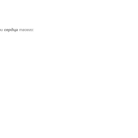
ри
сердца
твоего: