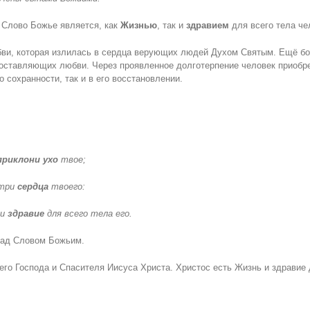
о Слово Божье является, как
Жизнью
, так и
здравием
для всего тела че
и, которая излилась в сердца верующих людей Духом Святым. Ещё бо
оставляющих любви. Через проявленное долготерпение человек приобрет
о сохранности, так и в его восстановлении.
приклони ухо
твое;
утри
сердца
твоего:
 и
здравие
для всего тела его.
над Словом Божьим.
его Господа и Спасителя Иисуса Христа. Христос есть Жизнь и здравие 