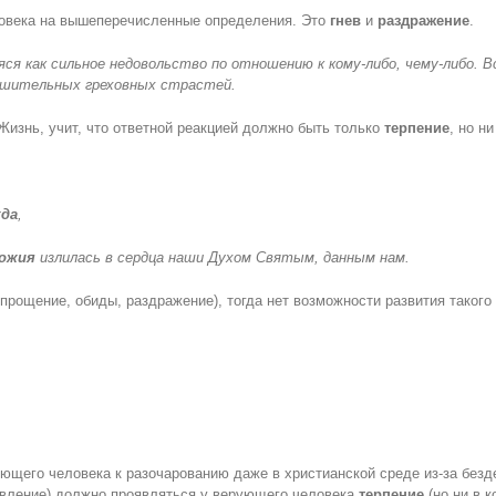
ловека на вышеперечисленные определения. Это
гнев
и
раздражение
.
ся как сильное недовольство по отношению к кому-либо, чему-либо.
рушительных греховных страстей.
Жизнь, учит, что ответной реакцией должно быть только
терпение
, но н
жда
,
Божия
излилась в сердца наши Духом Святым, данным нам.
прощение, обиды, раздражение), тогда нет возможности развития такого
ющего человека к разочарованию даже в христианской среде из-за безд
авление) должно проявляться у верующего человека
терпение
(но ни в к