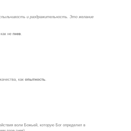
 Вспыльчивость и раздражительность. Это желание
и как не
гнев
.
 качества, как
опытность
.
ействия воли Божьей, которую Бог определил в
оем разе гнев).