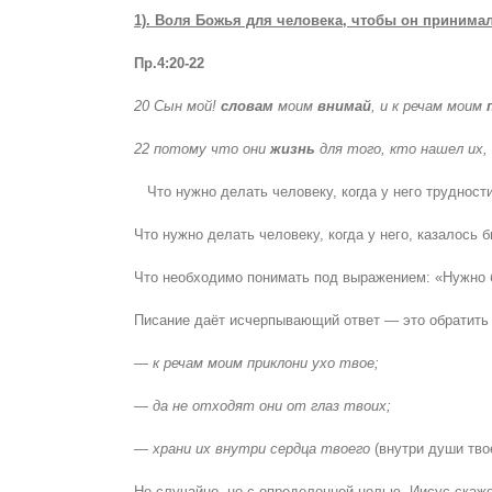
1). Воля Божья для человека, чтобы он принимал
Пр.4:20-22
20 Сын мой!
словам
моим
внимай
, и к речам моим
22 потому что они
жизнь
для того, кто нашел их,
Что нужно делать человеку, когда у него трудност
Что нужно делать человеку, когда у него, казалось 
Что необходимо понимать под выражением: «Нужно 
Писание даёт исчерпывающий ответ — это обратить п
— к речам моим приклони ухо твое;
— да не отходят они от глаз твоих;
— храни их внутри сердца твоего
(внутри души тво
Не случайно, но с определенной целью, Иисус скаже