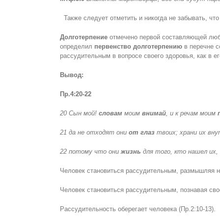
Также следует отметить и никогда не забывать, чт
Долготерпение
отмечено первой составляющей любв
определил
первенство долготерпению
в перечне с
рассудительным в вопросе своего здоровья, как в ег
Вывод:
Пр.4:20-22
20 Сын мой!
словам
моим
внимай
, и к речам моим
21 да не отходят они
от глаз
твоих; храни их вн
22 потому что они
жизнь
для того, кто нашел их,
Человек становиться рассудительным, размышляя 
Человек становиться рассудительным, познавая сво
Рассудительность оберегает человека (Пр.2:10-13).