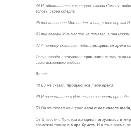
44 И, обратившись к женщине, сказал Симону: види
головы своей отёрла;
45 ты целования Мне не дал, а она, с тех пор как
46 ты головы Мне маслом не помазал, а она миром
47 А потому сказываю тебе:
прощаются грехи
её
Иисус провёл следующее
сравнение
между людьми:
свою искреннюю любовь.
Далее:
48 Ей же сказал:
прощаются
тебе
грехи
.
49 И возлежавшие с Ним начали говорить про себя:
50 Он же сказал женщине:
вера твоя спасла тебя,
От близости с Христом женщина
погрузилась в мир
возможно только
в мире Христа
. И в тоже время, 