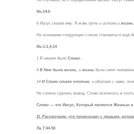
Ин.14:6
6 Иисус сказал ему: Я есмь путь и истина и
жизнь
На основании следующих стихов становиться ещё б
Ин.1:1,4,14
1 В начале было
Слово
,..
4
В Нем была жизнь,
и
жизнь
была свет человеко
14
И Слово стало плотию
, и обитало с нами, по
Не сложно сделать вывод: Слово вселилось в плоть.
Слово — это Иисус, Который является Жизнью и 
2). Рассмотрим, что происходит с людьми, котор
Лк.7:44-50