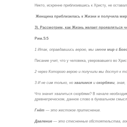
Никто, искренне приблизившись к Христу, не остава
Женщина приблизилась к Жизни и получила мир
3). Рассмотрим, как Жизнь желает проявляться 
Рим.5:5
1 Итак, оправдавшись верою, мы имеем
мир с Бог
Писание учит, что у человека, уверовавшего во Хрис
2 через Которого верою и получили мы доступ к т
3 И не сим только, но
хвалимся
и
скорбями
, зная
Что значит хвалиться скорбями? В начале необходим
древнегреческом, данное слово в буквальном смысле
Гнёт
— это жестокое притеснение.
Давление
— это стесненные обстоятельства, гоне