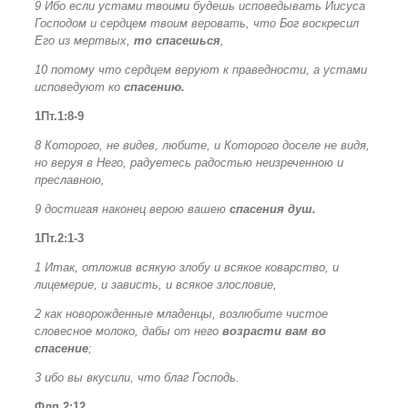
9 Ибо если устами твоими будешь исповедывать Иисуса
Господом и сердцем твоим веровать, что Бог воскресил
Его из мертвых,
то спасешься
,
10 потому что сердцем веруют к праведности, а устами
исповедуют ко
спасению.
1Пт.1:8-9
8 Которого, не видев, любите, и Которого доселе не видя,
но веруя в Него, радуетесь радостью неизреченною и
преславною,
9 достигая наконец верою вашею
спасения душ.
1Пт.2:1-3
1 Итак, отложив всякую злобу и всякое коварство, и
лицемерие, и зависть, и всякое злословие,
2 как новорожденные младенцы, возлюбите чистое
словесное молоко, дабы от него
возрасти вам во
спасение
;
3 ибо вы вкусили, что благ Господь.
Флп.2:12