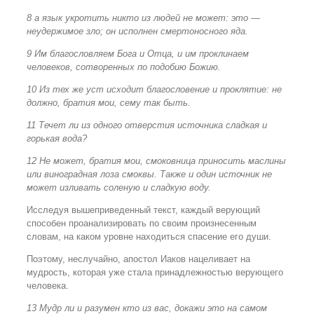
8 а язык укротить никто из людей не может: это —
неудержимое зло; он исполнен смертоносного яда.
9 Им благословляем Бога и Отца, и им проклинаем
человеков, сотворенных по подобию Божию.
10 Из тех же уст исходит благословение и проклятие: не
должно, братия мои, сему так быть.
11 Течет ли из одного отверстия источника сладкая и
горькая вода?
12 Не может, братия мои, смоковница приносить маслины
или виноградная лоза смоквы. Также и один источник не
может изливать соленую и сладкую воду.
Исследуя вышеприведенный текст, каждый верующий
способен проанализировать по своим произнесенным
словам, на каком уровне находиться спасение его души.
Поэтому, неслучайно, апостол Иаков нацеливает на
мудрость, которая уже стала принадлежностью верующего
человека.
13 Мудр ли и разумен кто из вас, докажи это на самом