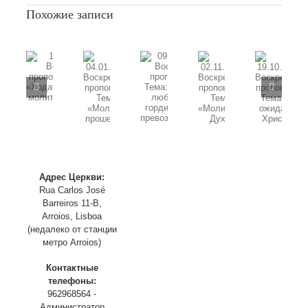
записи
Похожие записи
13.02.2022
Воскресная
проповедь,
Тема:
09.11.2025
«Слова,
11.01.2026
Воскресная
исходящие
Воскресная
проповедь,
02.11.2025
19.10.2025
из
04.01.2026
проповедь,
Тема:
Воскресная
Воскресная
уст
Воскресная
Тема:
«Божья
проповедь,
проповедь,
Нового
проповедь,
«Ходатайственная
любовь
Тема:
Тема:
Творения»
Тема:
молитва»
не
«Молитва
«В
«Молитва
часть
гордится
в
ожидании
прошения»
1
и
Духе»
Христа»
Адрес Церкви:
не
Rua Carlos José
превозносится»
Barreiros 11-B,
Arroios, Lisboa
(недалеко от станции
метро Arroios)
Контактные
телефоны:
962968564 -
Администратор