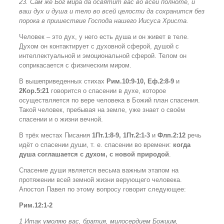
23. Сам же Бог мира да освятит вас во всей полноте, и
ваш дух и душа и тело во всей целости да сохранится без
порока в пришествие Господа нашего Иисуса Христа.
Человек – это дух, у него есть душа и он живет в теле.
Духом он контактирует с духовной сферой,
душой с
интеллектуальной и эмоциональной сферой.
Телом он
соприкасается с физическим миром.
В вышеприведенных стихах
Рим.10:9-10, Еф.2:8-9
и
2Кор.5:21
говорится о спасении в духе, которое
осуществляется по вере человека в Божий план спасения.
Такой человек, пребывая на земле, уже знает о своём
спасении и о жизни вечной.
В трёх местах Писания
1Пт.1:8-9, 1Пт.2:1-3
и
Флп.2:12
речь
идёт о спасении души, т. е. спасении во времени:
когда
душа соглашается с духом, с новой природой
.
Спасение души является весьма важным этапом на
протяжении всей земной жизни верующего человека.
Апостол Павел по этому вопросу говорит следующее:
Рим.12:1-2
1 Итак умоляю вас, братия, милосердием Божиим,