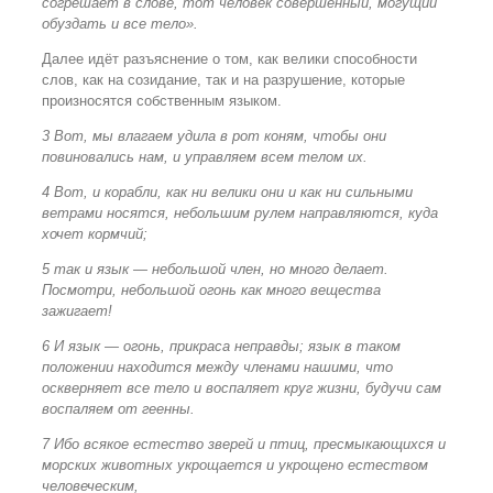
согрешает в слове, тот человек совершенный, могущий
обуздать и все тело».
Далее идёт разъяснение о том, как велики способности
слов, как на созидание, так и на разрушение, которые
произносятся собственным языком.
3 Вот, мы влагаем удила в рот коням, чтобы они
повиновались нам, и управляем всем телом их.
4 Вот, и корабли, как ни велики они и как ни сильными
ветрами носятся, небольшим рулем направляются, куда
хочет кормчий;
5 так и язык — небольшой член, но много делает.
Посмотри, небольшой огонь как много вещества
зажигает!
6 И язык — огонь, прикраса неправды; язык в таком
положении находится между членами нашими, что
оскверняет все тело и воспаляет круг жизни, будучи сам
воспаляем от геенны.
7 Ибо всякое естество зверей и птиц, пресмыкающихся и
морских животных укрощается и укрощено естеством
человеческим,