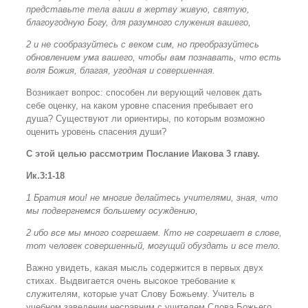
представьте тела ваши в жертву живую, святую,
благоугодную Богу, для разумного служения вашего,
2 и не сообразуйтесь с веком сим, но преобразуйтесь
обновлением ума вашего, чтобы вам познавать, что есть
воля Божия, благая, угодная и совершенная.
Возникает вопрос: способен ли верующий человек дать
себе оценку, на каком уровне спасения пребывает его
душа? Существуют ли ориентиры, по которым возможно
оценить уровень спасения души?
С этой целью рассмотрим Послание Иакова 3 главу.
Ик.3:1-18
1 Братия мои! не многие делайтесь учителями, зная, что
мы подвергнемся большему осуждению,
2 ибо все мы много согрешаем. Кто не согрешает в слове,
тот человек совершенный, могущий обуздать и все тело.
Важно увидеть, какая мысль содержится в первых двух
стихах.
Выдвигается очень высокое требование к
служителям, которые учат Слову Божьему. Учитель в
учебном заведении несравним с учителем Слова Божьего.