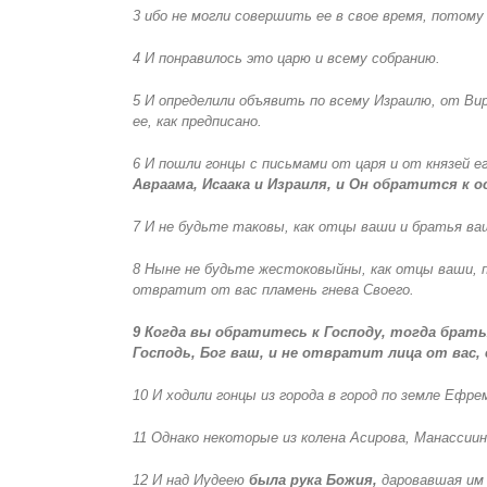
3 ибо не могли совершить ее в свое время, потому
4 И понравилось это царю и всему собранию.
5 И определили объявить по всему Израилю, от Вир
ее, как предписано.
6 И пошли гонцы с письмами от царя и от князей ег
Авраама, Исаака и Израиля, и Он обратится к о
7 И не будьте таковы, как отцы ваши и братья ваш
8 Ныне не будьте жестоковыйны, как отцы ваши, п
отвратит от вас пламень гнева Своего.
9 Когда вы обратитесь к Господу, тогда брать
Господь, Бог ваш, и не отвратит лица от вас,
10 И ходили гонцы из города в город по земле Ефре
11 Однако некоторые из колена Асирова, Манассиин
12 И над Иудеею
была рука Божия,
даровавшая им е