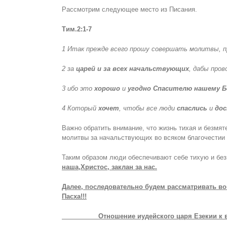
Рассмотрим следующее место из Писания.
Тим.2:1-7
1 Итак прежде всего прошу совершать молитвы, пр
2 за
царей и за всех начальствующих
, дабы про
3 ибо это
хорошо
и
угодно
Спасителю нашему Б
4 Который
хочет
, чтобы все люди
спаслись
и
до
Важно обратить внимание, что жизнь тихая и безмя
молитвы за начальствующих во всяком благочестии и 
Таким образом люди обеспечивают себе тихую и без
наша,Христос, заклан за нас.
Далее, последовательно будем рассматривать воп
Пасха!!!
Отношение иудейского царя Езекии к во