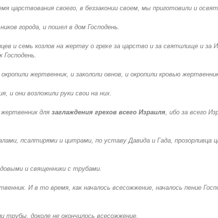
ремя царствования своего, в беззаконии своем, мы приготовили и освя
ников города, и пошел в дом Господень.
нцев и семь козлов на жертву о грехе за царство и за святилище и за 
 Господень.
и окропили жертвенник, и закололи овнов, и окропили кровью жертвенник
ия, и они возложили руки свои на них.
х жертвенник для
заглаждения грехов всего Израиля
, ибо за всего И
алами, псалтирями и цитрами, по уставу Давида и Гада, прозорливца ц
идовыми и священники с трубами.
венник. И в то время, как началось всесожжение, началось пение Госпо
ли трубы, доколе не окончилось всесожжение.