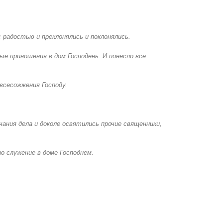
с радостью и преклонялись и поклонялись.
ые приношения в дом Господень. И понесло все
всесожжения Господу.
чания дела и доколе освятились прочие священники,
о служение в доме Господнем.