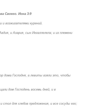
а Своего. Иона 3:9
и и возжигателями курений.
вдия, и Азария, сын Иегаллелела; и из племени
вор дома Господня, а левиты взяли это, чтобы
щали дом Господень восемь дней, и в
 и стол для хлебов предложения, и все сосуды его;