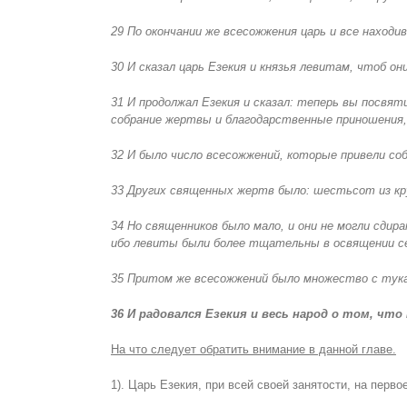
29 По окончании же всесожжения царь и все находи
30 И сказал царь Езекия и князья левитам, чтоб он
31 И продолжал Езекия и сказал: теперь вы посвя
собрание жертвы и благодарственные приношения, 
32 И было число всесожжений, которые привели соб
33 Других священных жертв было: шестьсот из кру
34 Но священников было мало, и они не могли сдир
ибо левиты были более тщательны в освящении се
35 Притом же всесожжений было множество с тукам
36 И радовался Езекия и весь народ о том, что
На что следует обратить внимание в данной главе.
1). Царь Езекия, при всей своей занятости, на первое