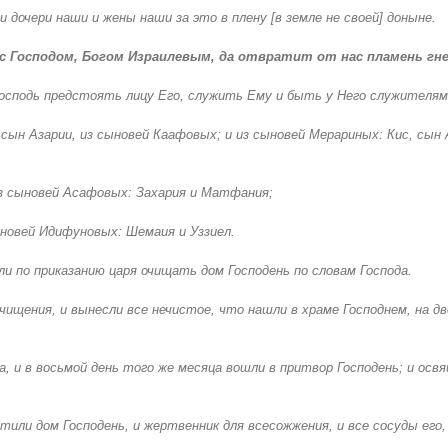
 дочери наши и жены наши за это в плену [в земле не своей] доныне.
 с Господом, Богом Израилевым, да отвратит от нас пламень гнев
 Господь предстоять лицу Его, служить Ему и быть у Него служителям
сын Азарии, из сыновей Каафовых; и из сыновей Мерариных: Кис, сын А
из сыновей Асафовых: Захария и Матфания;
ыновей Идифуновых: Шемаия и Уззиел.
ли по приказанию царя очищать дом Господень по словам Господа.
чищения, и вынесли все нечистое, что нашли в храме Господнем, на д
, и в восьмой день того же месяца вошли в притвор Господень; и освя
стили дом Господень, и жертвенник для всесожжения, и все сосуды его,