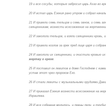
19 и все сосуды, которые забросил царь Ахаз во в
20 И встал царь Езекия рано утром и собрал началь
21 И привели семь тельцов и семь овнов, и семь аг
священникам, вознести всесожжение на жертвенник
22 И закололи тельцов, и взяли священники кровь, 
23 И привели козлов за грех пред лице царя и собран
24 И закололи их священники, и очистили кровью и
жертву о грехе
.
25 И поставил он левитов в доме Господнем с кимв
устав этот чрез пророков Его.
26 И стали левиты с музыкальными орудиями Дав
27 И приказал Езекия вознести всесожжение на жерт
Израилева.
28 И все собрание молилось, и певцы пели, и труби