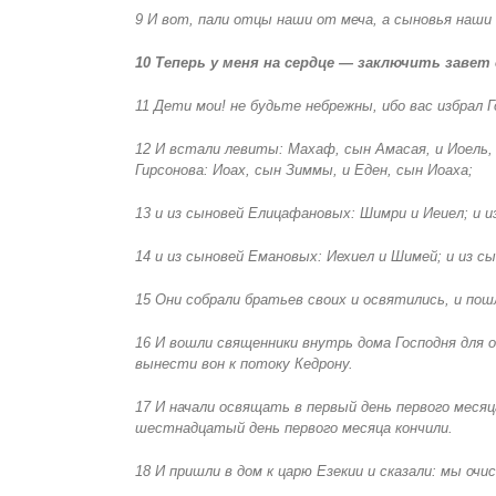
9 И вот, пали отцы наши от меча, а сыновья наши и
10 Теперь у меня на сердце — заключить завет
11 Дети мои! не будьте небрежны, ибо вас избрал
12 И встали левиты: Махаф, сын Амасая, и Иоель, 
Гирсонова: Иоах, сын Зиммы, и Еден, сын Иоаха;
13 и из сыновей Елицафановых: Шимри и Иеиел; и 
14 и из сыновей Емановых: Иехиел и Шимей; и из с
15 Они собрали братьев своих и освятились, и пош
16 И вошли священники внутрь дома Господня для о
вынести вон к потоку Кедрону.
17 И начали освящать в первый день первого месяца
шестнадцатый день первого месяца кончили.
18 И пришли в дом к царю Езекии и сказали: мы очи