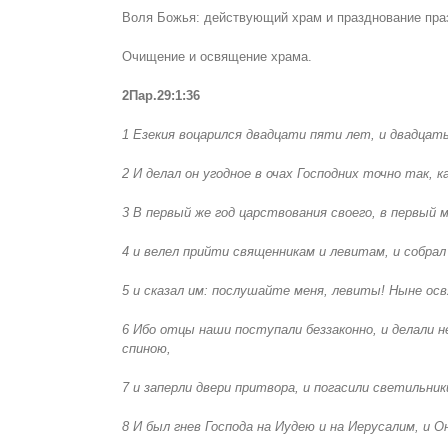
Воля Божья: действующий храм и празднование пра
Очищение и освящение храма.
2Пар.29:1:36
1 Езекия воцарился двадцати пяти лет, и двадцать
2 И делал он угодное в очах Господних точно так, к
3 В первый же год царствования своего, в первый м
4 и велел прийти священникам и левитам, и собрал
5 и сказал им: послушайте меня, левиты! Ныне ос
6 Ибо отцы наши поступали беззаконно, и делали н
спиною,
7 и заперли двери притвора, и погасили светильник
8 И был гнев Господа на Иудею и на Иерусалим, и О