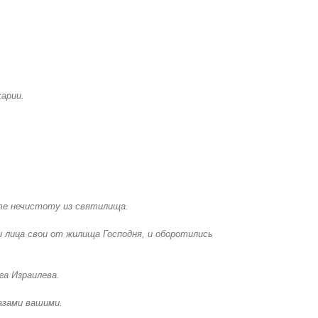
харии.
ьте нечистоту из святилища.
и лица свои от жилища Господня, и оборотились
га Израилева.
лазами вашими.