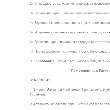
2). В государстве запустение началось от пренебреж
3). Осознание царём Езекией своей ответственности 
4). Вдохновляющие слова царя к служителям, нацел
5). Искреннее отношение служителей к личному освя
6). Действия царя и начальников города соответств
7). Подтверждением, что угодили Богу, была радость
36 И
радовался
Езекия и весь народ о том, что
Бо
Приготовление к Пасхе
2Пар.30:1-12
1 И послал Езекия по всей земле Израильской и Иуд
Израилеву.
2 И положили на совете царь и князья его и все с