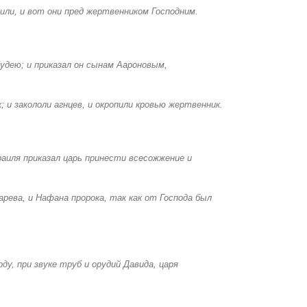
тили, и вот они пред жертвенником Господним.
Иудею; и приказал он сынам Аароновым,
; и закололи агнцев, и окропили кровью жертвенник.
зраиля приказал царь принести всесожжение и
арева, и Нафана пророка, так как от Господа был
ду, при звуке труб и орудий Давида, царя