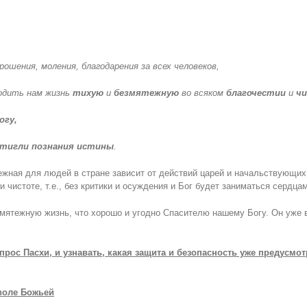
ошения, моления, благодарения за всех человеков,
водить нам жизнь
тихую
и
безмятежную
во всяком
благочестии
и
ч
огу,
стигли
познания истины
.
тежная для людей в стране зависит от действий царей и начальствующи
чистоте, т.е., без критики и осуждения и Бог будет заниматься сердцами
мятежную жизнь, что хорошо и угодно Спасителю нашему Богу. Он уже 
рос Пасхи, и узнавать, какая защита и безопасность уже предусмо
ле Божьей