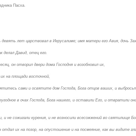
здника Пасха.
 девять лет царствовал в Иерусалиме; имя матери его Авия, дочь За
ак делал Давид, отец его.
есяц, он отворил двери дома Господня и возобновил их,
 их на площади восточной,
вятитесь сами и освятите дом Господа, Бога отцов ваших, и выброс
еугодное в очах Господа, Бога нашего, и оставили Его, и отвратили он
и, и не сожигали курения, и не возносили всесожжений во святилище Бо
н отдал их на позор, на опустошение и на посмеяние, как вы видите г