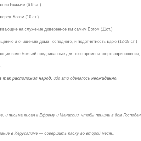
ения Божьим (6-9 ст.)
перед Богом (10 ст.)
ивающие на служение доверенное им самим Богом (11ст.)
щению и очищению дома Господнего, и подотчётность царю (12-19 ст.)
ующие воле Божьей предписанные для того времени: жертвоприношения, х
.
г так расположил народ
, ибо это сделалось
неожиданно
.
ее, и письма писал к Ефрему и Манассии, чтобы пришли в дом Господен
обрание в Иерусалиме — совершить пасху во второй месяц,