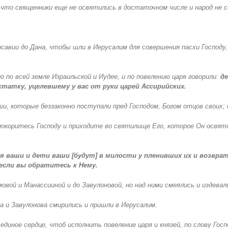
 что священники еще не освятились в достаточном числе и народ не с
савии до Дана, чтобы шли в Иерусалим для совершения пасхи Господу,
о по всей земле Израильской и Иудее, и по повелению царя говорили:
де
статку, уцелевшему у вас от руки царей Ассирийских.
и, которые беззаконно поступали пред Господом, Богом отцов своих; 
окоритесь Господу и приходите во святилище Его, которое Он освятил
я ваши и дети ваши [будут] в милости у пленивших их и возврат
 если вы обратитесь к Нему.
мовой и Манассииной и до Завулоновой, но над ними смеялись и издевал
а и Завулонова смирились и пришли в Иерусалим.
диное сердце, чтоб исполнить повеление царя и князей, по слову Госп