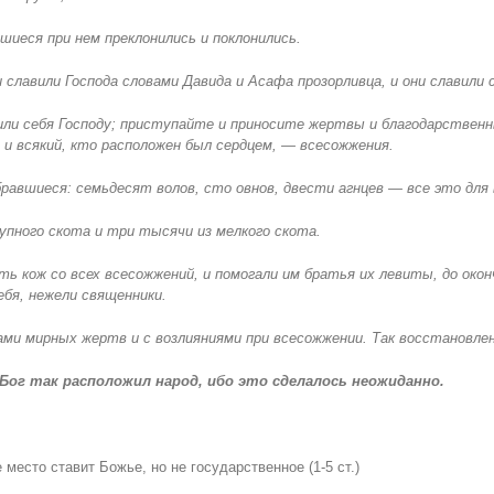
вшиеся при нем преклонились и поклонились.
и славили Господа словами Давида и Асафа прозорливца, и они славили 
тили себя Господу; приступайте и приносите жертвы и благодарственн
и всякий, кто расположен был сердцем, — всесожжения.
равшиеся: семьдесят волов, сто овнов, двести агнцев — все это для 
пного скота и три тысячи из мелкого скота.
ать кож со всех всесожжений, и помогали им братья их левиты, до окон
бя, нежели священники.
и мирных жертв и с возлияниями при всесожжении. Так восстановлен
 Бог так расположил народ, ибо это сделалось неожиданно.
 место ставит Божье, но не государственное (1-5 ст.)