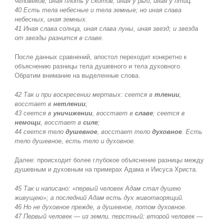
человеков, иная плоть у скотов, иная у рыб, иная у птиц.
40 Есть тела небесные и тела земные; но иная слава
небесных, иная земных.
41 Иная слава солнца, иная слава луны, иная звезд; и звезда
от звезды разнится в славе.
После данных сравнений, апостол переходит конкретно к
объяснению разницы тела душевного и тела духовного.
Обратим внимание на выделенные слова.
42 Так и при воскресении мертвых: сеется в
тлении
,
восстает в
нетлении
;
43 сеется в
уничижении
, восстает в
славе
; сеется в
немощи
, восстает в
силе
;
44 сеется тело
душевное
, восстает тело
духовное
. Есть
тело душевное, есть тело и духовное.
Далее: происходит более глубокое объяснение разницы между
душевным и духовным на примерах Адама и Иисуса Христа.
45 Так и написано: «первый человек Адам стал душею
живущею»; а последний Адам есть дух животворящий.
46 Но не духовное прежде, а душевное, потом духовное.
47 Первый человек — из земли, перстный;
второй человек —