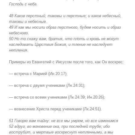
Господь с неба
.
48 Каков перстный, таковы и перстные; и каков небесный,
таковы и небесные.
49 И как мы носили образ перстного, будем носить и образ
небесного.
50 Но то скажу вам, братия, что плоть и кровь не могут
наследовать Царствия Божия, и тление не наследует
нетления.
Примеры из Евангелий с Иисусом после того, как Он воскрес:
— встреча с Марией (Ин.20:17);
— встреча с двумя учениками (Лк.24:31);
— встреча со всеми учениками (Лк.24:39; Ин.20:26);
—
вознесение Христа перед учениками (Лк.24:51).
51 Говорю вам тайну: не все мы умрем, но все изменимся
52 вдруг, во мгновение ока, при последней трубе; ибо
вострубит, и мертвые воскреснут нетленными, а мы