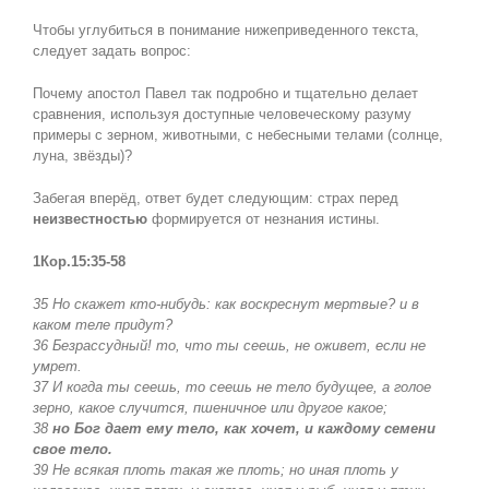
Чтобы углубиться в понимание нижеприведенного текста,
следует задать вопрос:
Почему апостол Павел так подробно и тщательно делает
сравнения, используя доступные человеческому разуму
примеры с зерном, животными, с небесными телами (солнце,
луна, звёзды
)?
Забегая вперёд, ответ будет следующим: страх перед
неизвестностью
формируется от незнания истины.
1Кор.15:35-58
35 Но скажет кто-нибудь: как воскреснут мертвые
?
и в
каком теле придут
?
36 Безрассудный! то, что ты сеешь, не оживет, если не
умрет.
37 И когда ты сеешь, то сеешь не тело будущее, а голое
зерно, какое случится, пшеничное или другое какое;
38
но Бог дает ему тело, как хочет, и каждому семени
свое тело.
39 Не всякая плоть такая же плоть; но иная плоть у