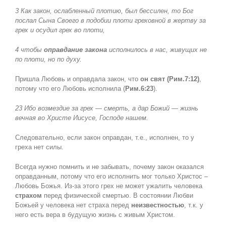
3 Как закон, ослабленный плотию, был бессилен, то Бог
послал Сына Своего в подобии плоти греховной в жертву за
грех и осудил грех во плоти,
4 чтобы
оправдание закона
исполнилось в нас, живущих не
по плоти, но по духу.
Пришла Любовь и оправдала закон, что
он свят (Рим.7:12)
,
потому что его Любовь исполнила (
Рим.6:23
).
23
Ибо возмездие за грех — смерть
,
а дар Божий — жизнь
вечная во Христе Иисусе
, Господе нашем.
Следовательно, если закон оправдан, т.е., исполнен, то у
греха нет силы.
Всегда нужно помнить и не забывать, почему закон оказался
оправданным, потому что его исполнить мог только Христос –
Любовь Божья. Из-за этого грех не может ужалить человека
страхом
перед физической смертью. В состоянии Любви
Божьей у человека нет страха перед
неизвестностью
, т.к. у
него есть вера в будущую жизнь с живым Христом.