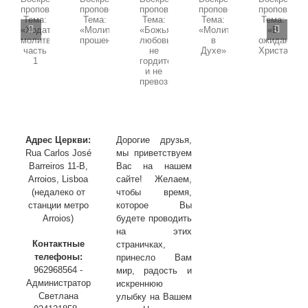
Первенец
09.11.2025
11.01.2026
02.11.2025
19.10.2025
из
04.01.2026
Воскресная
Воскресная
мертвых»,
Воскресная
Воскресная
Воскресная
проповедь,
проповедь,
часть
проповедь,
проповедь,
проповедь,
Тема:
2
Тема:
Тема:
Тема:
Тема:
«Божья
«Ходатайственная
«Молитва
«В
«Молитва
любовь
молитва»
в
ожидании
прошения»
не
часть
Духе»
Христа»
гордится
1
и
не
превозносится»
Адрес Церкви:
Дорогие друзья,
Rua Carlos José
мы приветствуем
Barreiros 11-B,
Вас на нашем
Arroios, Lisboa
сайте! Желаем,
(недалеко от
чтобы время,
станции метро
которое Вы
Arroios)
будете проводить
на этих
Контактные
страничках,
телефоны:
принесло Вам
962968564 -
мир, радость и
Администратор
искреннюю
Светлана
улыбку на Вашем