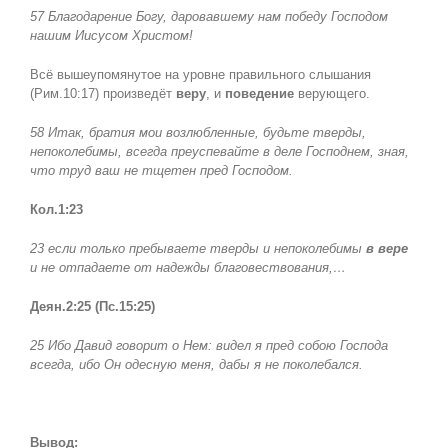
57 Благодарение Богу, даровавшему нам победу Господом
нашим Иисусом Христом!
Всё вышеупомянутое на уровне правильного слышания
(Рим.10:17) произведёт
веру
, и
поведение
верующего.
58 Итак, братия мои возлюбленные, будьте тверды,
непоколебимы, всегда преуспевайте в деле Господнем, зная,
что труд ваш не тщетен пред Господом.
Кол.1:23
23 если только пребываете тверды и непоколебимы
в вере
и не отпадаете от надежды благовествования,…
Деян.2:25 (Пс.15:25)
25 Ибо Давид говорит о Нем: видел я пред собою Господа
всегда, ибо Он одесную меня, дабы я не поколебался.
Вывод: