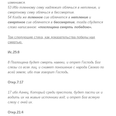
изменимся.
53 Ибо тленному сему надлежит облечься в нетление, и
смертному сему облечься в бессмертие.
54 Когда же
тленное
сие облечется в
нетление
и
смертное
сие облечется в
бессмертие
, тогда сбудется
слово написанное:
«поглощена смерть победою».
Три следующие стиха, как доказательства победы над
смертью.
Ис.25:8
8 Поглощена будет смерть навеки, и отрет Господь Бог
слезы со всех лиц, и снимет поношение с народа Своего по
всей земле; ибо так говорит Господь.
Откр.7:17
17 ибо Агнец, Который среди престола, будет пасти их и
водить их на живые источники вод; и отрет Бог всякую
слезу с очей их.
Откр.21:4