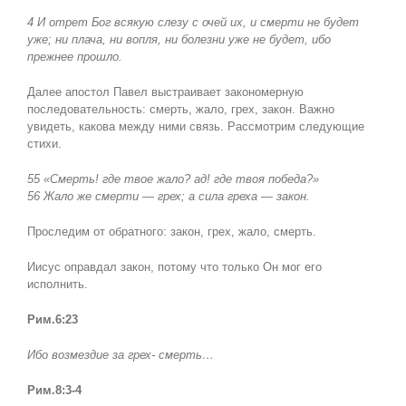
4 И отрет Бог всякую слезу с очей их, и смерти не будет
уже; ни плача, ни вопля, ни болезни уже не будет, ибо
прежнее прошло.
Далее апостол Павел выстраивает закономерную
последовательность: смерть, жало, грех, закон. Важно
увидеть, какова между ними связь. Рассмотрим следующие
стихи.
55 «Смерть! где твое жало
?
ад! где твоя победа
?
»
56 Жало же смерти — грех; а сила греха — закон.
Проследим от обратного: закон, грех, жало, смерть.
Иисус оправдал закон, потому что только Он мог его
исполнить.
Рим.6:23
Ибо возмездие за грех- смерть…
Рим.8:3-4