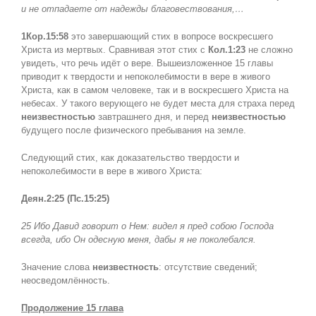
и не отпадаете от надежды благовествования,…
1Кор.15:58
это завершающий стих в вопросе воскресшего
Христа из мертвых. Сравнивая этот стих с
Кол.1:23
не сложно
увидеть, что речь идёт о вере. Вышеизложенное 15 главы
приводит к твердости и непоколебимости в вере в живого
Христа, как в самом человеке, так и в воскресшего Христа на
небесах. У такого верующего не будет места для страха перед
неизвестностью
завтрашнего дня, и перед
неизвестностью
будущего после физического пребывания на земле.
Следующий стих, как доказательство твердости и
непоколебимости в вере в живого Христа:
Деян.2:25 (Пс.15:25)
25 Ибо Давид говорит о Нем: видел я пред собою Господа
всегда, ибо Он одесную меня, дабы я не поколебался.
Значение слова
неизвестность
: отсутствие сведений;
неосведомлённость.
Продолжение 15 глава