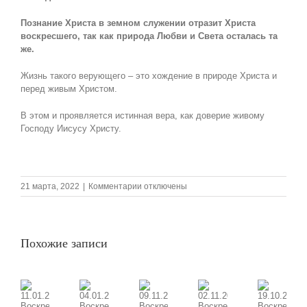
Познание Христа в земном служении отразит Христа
воскресшего, так как природа Любви и Света осталась та
же.
Жизнь такого верующего – это хождение в природе Христа и
перед живым Христом.
В этом и проявляется истинная вера, как доверие живому
Господу Иисусу Христу.
к
21 марта, 2022
|
Комментарии
отключены
записи
20.03.2022
Воскресная
проповедь,
Похожие записи
Тема:
«Христос
воскрес
из
мертвых.