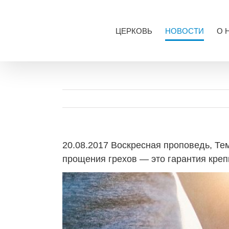
Skip
to
content
ЦЕРКОВЬ
НОВОСТИ
О 
20.08.2017 Воскресная проповедь, Т
прощения грехов — это гарантия креп
View
Larger
Image