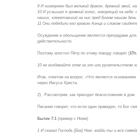
9 И низвержен был великий дракон, древний змий, 
10 И услышал я громкий голос, говорящий на небе:
наших, клеветавший на них пред Богом нашим день 
11 Они победили его кровию Агнца и словом свидет
Осуждение и обольщение являются преградами для с
действительности.
Поэтому апостол Пётр по этому поводу говорит (
1Пт.
10 не воздавайте злом за зло или ругательством 
Итак, ответом на вопрос: «Что является основание
через Иисуса Христа.
2). Рассмотрим, как приходит благословение в дом.
Писание говорит, что если один праведен, то Бог св
Бытие 7:1
(пример с Ноем)
1 И сказал Господь [Бог] Ною: войди ты и все семе