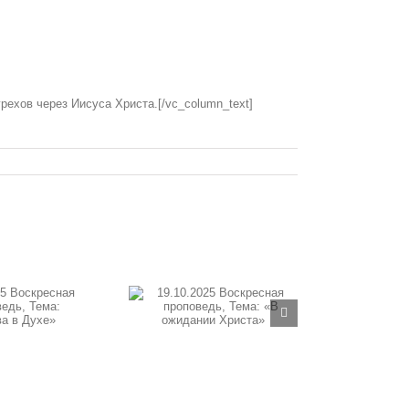
ехов через Иисуса Христа.[/vc_column_text]
10.2025 Воскресная
оповедь, Тема: «В
жидании Христа»