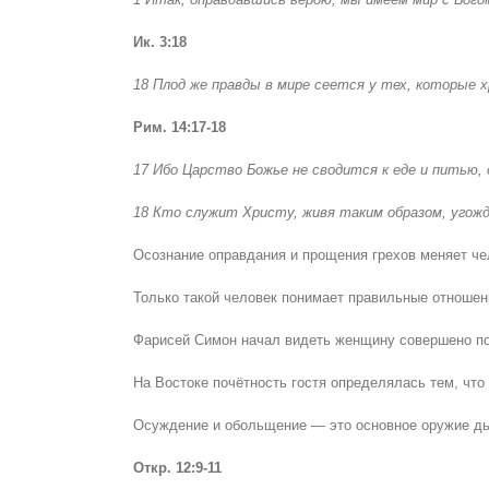
Ик. 3:18
18 Плод же правды в мире сеется у тех, которые 
Рим. 14:17-18
17 Ибо Царство Божье не сводится к еде и питью, 
18 Кто служит Христу, живя таким образом, угожд
Осознание оправдания и прощения грехов меняет че
Только такой человек понимает правильные отношени
Фарисей Симон начал видеть женщину совершено по д
На Востоке почётность гостя определялась тем, что
Осуждение и обольщение — это основное оружие дь
Откр. 12:9-11