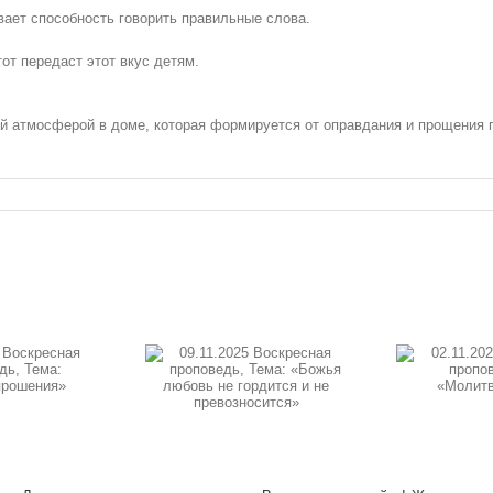
вает способность говорить правильные слова.
тот передаст этот вкус детям.
 атмосферой в доме, которая формируется от оправдания и прощения гр
1.2025 Воскресная
02.11.2025 Воскресная
19.
оповедь, Тема:
проповедь, Тема:
пр
ожья любовь не
«Молитва в Духе»
о
гордится и не
ревозносится»