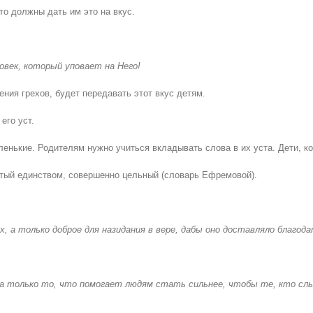
то должны дать им это на вкус.
ловек, который уповает на Него!
ния грехов, будет передавать этот вкус детям.
его уст.
аленькие. Родителям нужно учиться вкладывать слова в их уста. Дети, 
й единством, совершенно цельный (словарь Ефремовой).
их, а только доброе для назидания в вере, дабы оно доставляло благ
 а только то, что помогает людям стать сильнее, чтобы те, кто слы