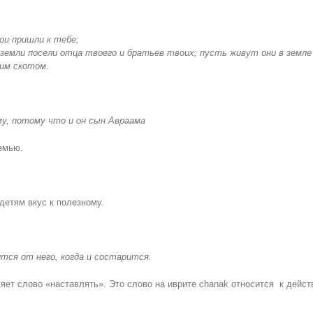
ои пришли к тебе;
земли посели отца твоего и братьев твоих; пусть живут они в земле 
им скотом.
му, потому что и он сын Авраама
семью.
детям вкус к полезному.
ится от него, когда и состарится.
яет слово «наставлять». Это слово на иврите chanak относится к дейст