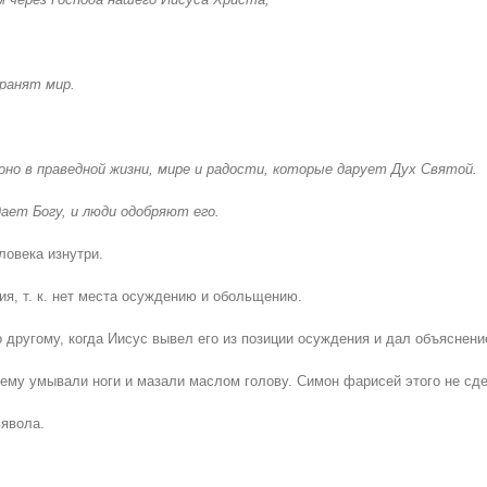
хранят мир.
оно в праведной жизни, мире и радости, которые дарует Дух Святой.
ает Богу, и люди одобряют его.
ловека изнутри.
я, т. к. нет места осуждению и обольщению.
ругому, когда Иисус вывел его из позиции осуждения и дал объяснение е
 ему умывали ноги и мазали маслом голову. Симон фарисей этого не сде
явола.