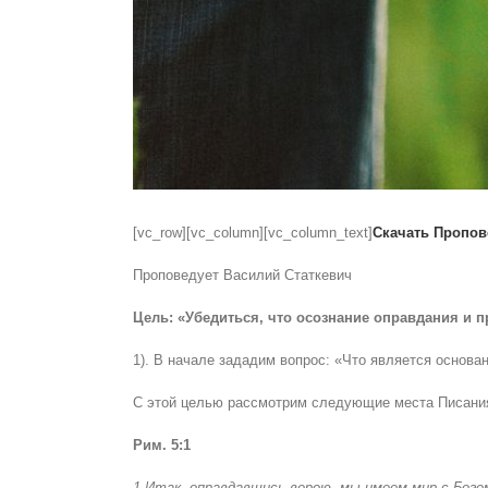
[vc_row][vc_column][vc_column_text]
Скачать Пропов
Проповедует Василий Статкевич
Цель: «Убедиться, что осознание оправдания и 
1). В начале зададим вопрос: «Что является основ
С этой целью рассмотрим следующие места Писани
Рим. 5:1
1 Итак, оправдавшись верою, мы имеем мир с Бого