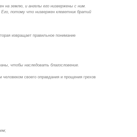
н на землю, и ангелы его низвержены с ним.
а Его, потому что низвержен клеветник братий
оторая извращает правильное понимание
званы, чтобы наследовать благословение.
м человеком своего оправдания и прощения грехов
сем;