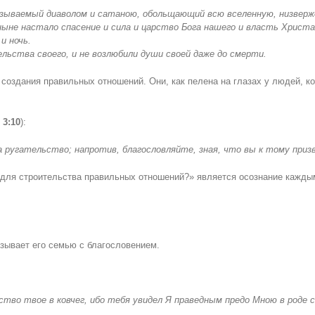
называемый диаволом и сатаною, обольщающий всю вселенную, низверже
 ныне настало спасение и сила и царство Бога нашего и власть Христ
и ночь.
ельства своего, и не возлюбили души своей даже до смерти.
оздания правильных отношений. Они, как пелена на глазах у людей, к
 3:10
):
за ругательство; напротив, благословляйте, зная, что вы к тому при
м для строительства правильных отношений?» является осознание кажды
язывает его семью с благословением.
йство твое в ковчег, ибо тебя увидел Я праведным предо Мною в роде 