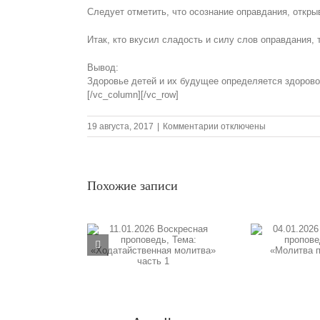
Следует отметить, что осознание оправдания, откры
Итак, кто вкусил сладость и силу слов оправдания, 
Вывод:
Здоровье детей и их будущее определяется здоровой
[/vc_column][/vc_row]
к
19 августа, 2017
|
Комментарии
отключены
записи
20.08.2017
Воскресная
проповедь,
Похожие записи
Тема:«Правильные
взаимные
отношения
взрослых,
09.1
.2026 Воскресная
04.01.2026 Воскресная
построенные
пр
поведь, Тема:
на
проповедь, Тема:
«Б
датайственная
основании
«Молитва прошения»
оправдания
итва» часть 1
п
и
прощения
грехов