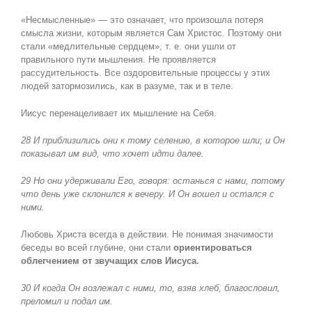
«Несмысленные» — это означает, что произошла потеря
смысла жизни, которым является Сам Христос. Поэтому они
стали «медлительные сердцем», т. е. они ушли от
правильного пути мышления. Не проявляется
рассудительность. Все оздоровительные процессы у этих
людей затормозились, как в разуме, так и в теле.
Иисус перенацеливает их мышление на Себя.
28 И приблизились они к тому селению, в которое шли; и Он
показывал им вид, что хочет идти далее.
29 Но они удерживали Его, говоря: останься с нами, потому
что день уже склонился к вечеру. И Он вошел и остался с
ними.
Любовь Христа всегда в действии. Не понимая значимости
беседы во всей глубине, они стали
ориентироваться
облегчением от звучащих слов Иисуса.
30 И когда Он возлежал с ними, то, взяв хлеб, благословил,
преломил и подал им.