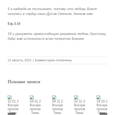
5 а надежда не постыжает, потому что любовь Божия
излилась в сердца наши Духом Святым, данным нам.
Еф.3:19
19 и уразуметь превосходящую разумение любовь Христову,
дабы вам исполниться всею полнотою Божиею.
к
22 августа, 2022
|
Комментарии
отключены
записи
21.08.2022
Воскресная
проповедь,
Похожие записи
Тема:
«Любовь
в
действии»,
часть
1
09.11.2025
11.01.2026
02.11.2025
19.10.2025
04.01.2026
Воскресная