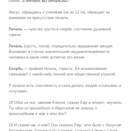
собою,
и отчего вы печальны
?
Иисус, обращаясь к ученикам (не из 12-ти), обращает их
внимание на присутствие печали.
Печаль —
чувство грусти и скорби, состояние душевной
горечи.
Печа́ль
(грусть, тоска́)- отрицательно окрашенная эмоция.
Возникает в случае значительной неудовлетворённости
человека в каких-либо аспектах его жизни.
Скорбь
— крайняя печаль, горесть. Её возникновение
связывают с какой-либо личной или общественной утратой.
У печали есть способность и сила делать людей «слепыми» и
«глухими».
18 Один из них, именем Клеопа, сказал Ему в ответ: неужели
Ты один из пришедших в Иерусалим не знаешь о
происшедшем в нем в эти дни?
19 И сказал им: о чем? Они сказали Ему: что было с Иисусом
Назарянином, Который был пророк, сильный в деле и слове