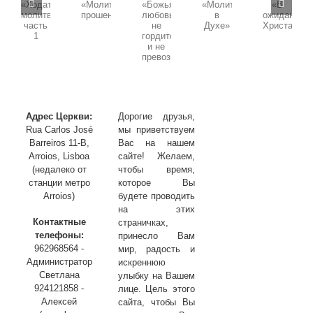
Воскресная
Воскресная
Воскресная
Воскресная
проповедь,
проповедь,
проповедь,
проповедь,
проповедь,
Тема:
Тема:
Тема:
Тема:
Тема:
«Божья
«Ходатайственная
«Молитва
«В
«Молитва
любовь
молитва»
в
ожидании
прошения»
не
часть
Духе»
Христа»
гордится
1
и
не
превозносится»
Адрес Церкви:
Дорогие друзья,
Rua Carlos José
мы приветствуем
Barreiros 11-B,
Вас на нашем
Arroios, Lisboa
сайте! Желаем,
(недалеко от
чтобы время,
станции метро
которое Вы
Arroios)
будете проводить
на этих
Контактные
страничках,
телефоны:
принесло Вам
962968564 -
мир, радость и
Администратор
искреннюю
Светлана
улыбку на Вашем
924121858 -
лице. Цель этого
Алексей
сайта, чтобы Вы