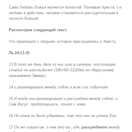
Сама Любовь Божья является полнотой. Познавая Христа, т.е.
любовь в действии, человек становиться рассудительным в
полноте Божьей.
Рассмотрим следующий текст.
Что произошло с людьми, которые прислушались к Христу.
Лк.24:13-35
13 В тот же день двое из них шли в селение, отстоящее
стадий на шестьдесят
(185×60=11100м)
от Иерусалима,
называемое Эммаус;
14 и разговаривали между собою о всех сих событиях.
15 И когда они разговаривали и рассуждали между собою, и
Сам Иисус, приблизившись, пошел с ними.
16 Но глаза их были удержаны, так что они не узнали Его.
17 Он же сказал им: о чем это вы, идя,
рассуждаете
между