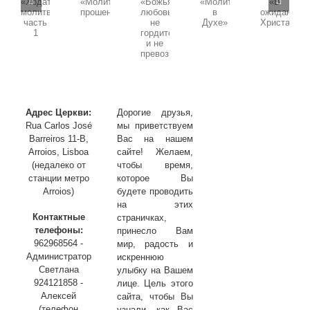
Воскресная
проповедь,
проповедь,
Тела
проповедь,
проповедь,
проповедь,
Тема:
Христа»
Тема:
Тема:
Тема:
Тема:
«Божья
«Ходатайственная
«Молитва
«В
«Молитва
любовь
молитва»
в
ожидании
прошения»
не
часть
Духе»
Христа»
гордится
1
и
не
превозносится»
Адрес Церкви:
Дорогие друзья,
Rua Carlos José
мы приветствуем
Barreiros 11-B,
Вас на нашем
Arroios, Lisboa
сайте! Желаем,
(недалеко от
чтобы время,
станции метро
которое Вы
Arroios)
будете проводить
на этих
Контактные
страничках,
телефоны:
принесло Вам
962968564 -
мир, радость и
Администратор
искреннюю
Светлана
улыбку на Вашем
924121858 -
лице. Цель этого
Алексей
сайта, чтобы Вы
(телефон
узнали, как Вас