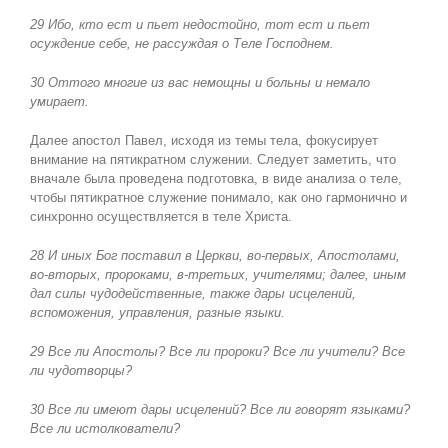
29 Ибо, кто ест и пьет недостойно, тот ест и пьет
осуждение себе, не рассуждая о Теле Господнем.
30 Оттого многие из вас немощны и больны и немало
умирает.
Далее апостол Павел, исходя из темы тела, фокусирует
внимание на пятикратном служении. Следует заметить, что
вначале была проведена подготовка, в виде анализа о теле,
чтобы пятикратное служение понимало, как оно гармонично и
синхронно осуществляется в теле Христа.
28 И иных Бог поставил в Церкви, во-первых, Апостолами,
во-вторых, пророками, в-третьих, учителями; далее, иным
дал силы чудодейственные, также дары исцелений,
вспоможения, управления, разные языки.
29 Все ли Апостолы
?
Все ли пророки
?
Все ли учители
?
Все
ли чудотворцы
?
30 Все ли имеют дары исцелений
?
Все ли говорят языками
?
Все ли истолкователи
?