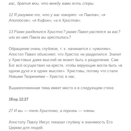
вас, братия мои, что между вами есть споры.
12 Я разумею то, что у вас говорят: «я Павлов»; «я
Аполлосов»; «я Кифин»; «а я Христов».
13 Разве разделился Христос
?
разве Павел распялся за вас
?
или во имя Павла вы крестились
?
Обращение очень глубокое, т. к. начинается с «умоляю».
Апостол Павел объясняет, что Христос не разделился. Значит
у Христовых даже мыслей не может быть о разделении. Сам
Бог всё осуществил на кресте, чтобы верующие могли быть «в
одном духе и в одних мыслях». Христовы, потому что стали
Новыми Творениями – Христос в нас.
Вышеизложенная тема имеет место и в следующем стихе.
1Кор.12:27
27 И вы — тело Христово, а порознь — члены.
Апостолу Павлу Иисус показал глубину и значимость Его
Церкви для людей.