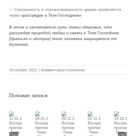
— Синхронность и сбалансированность церкви проявляется
через
«рассуждая о Теле Господнем»
В этом и заключается суть темы здоровья, что
рассуждая природой любви и света о Теле Господнем
(братьях и сёстрах) тело человека защищается от
болезней
.
к
29 ноября, 2021
|
Комментарии
отключены
записи
28.11.2021
Воскресная
проповедь,
Похожие записи
Тема:
«Жизнь
Нового
Творения
в
служении
09.11.2025
11.01.2026
02.11.2025
19.10.2025
Богу:
04.01.2026
Воскресная
Воскресная
единство
Воскресная
Воскресная