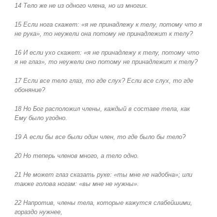
14 Тело же не из одного члена, но из многих.
15 Если нога скажет: «я не принадлежу к телу, потому что я
не рука», то неужели она потому не принадлежит к телу
?
16 И если ухо скажет: «я не принадлежу к телу, потому что
я не глаз», то неужели оно потому не принадлежит к телу
?
17 Если все тело глаз, то где слух
?
Если все слух, то где
обоняние
?
18 Но Бог расположил члены, каждый в составе тела, как
Ему было угодно.
19 А если бы все были один член, то где было бы тело
?
20 Но теперь членов много, а тело одно.
21 Не может глаз сказать руке: «ты мне не надобна»; или
также голова ногам: «вы мне не нужны».
22 Напротив, члены тела, которые кажутся слабейшими,
гораздо нужнее,