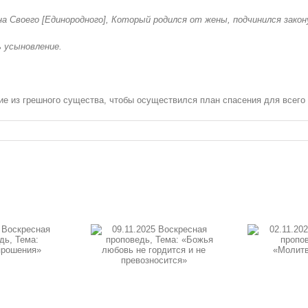
на Своего [Единородного], Который родился от жены, подчинился закон
 усыновление.
е из грешного существа, чтобы осуществился план спасения для всего че
1.2025 Воскресная
02.11.2025 Воскресная
19.
оповедь, Тема:
проповедь, Тема:
пр
ожья любовь не
«Молитва в Духе»
о
гордится и не
ревозносится»