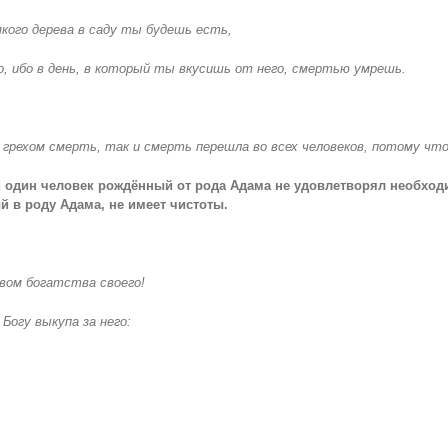
сякого дерева в саду ты будешь есть,
его, ибо в день, в который ты вкусишь от него, смертью умрешь.
 и грехом смерть, так и смерть перешла во всех человеков, потому что
ни один человек рождённый от рода Адама не удовлетворял необход
й в роду Адама, не имеет чистоты.
вом богатства своего!
 Богу выкупа за него: