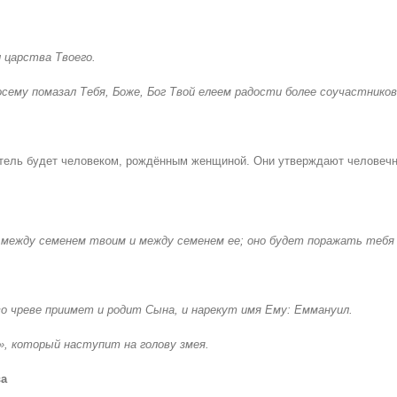
 царства Твоего.
осему помазал Тебя, Боже, Бог Твой елеем радости более соучастников
тель будет человеком, рождённым женщиной. Они утверждают человечн
 между семенем твоим и между семенем ее; оно будет поражать тебя 
во чреве приимет и родит Сына, и нарекут имя Ему: Еммануил.
, который наступит на голову змея.
ва