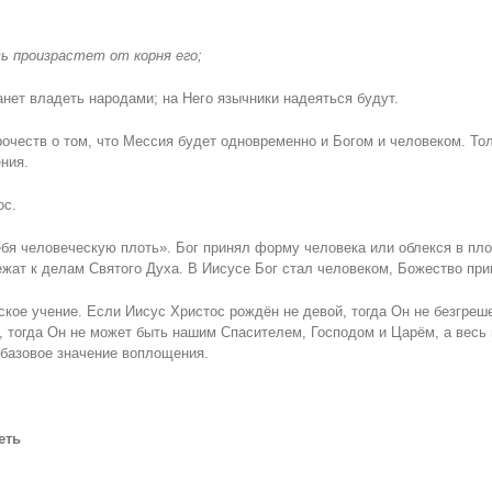
вь произрастет от корня его;
анет владеть народами; на Него язычники надеяться будут.
рочеств о том, что Мессия будет одновременно и Богом и человеком. То
ния.
ос.
бя человеческую плоть». Бог принял форму человека или облекся в пл
ежат к делам Святого Духа. В Иисусе Бог стал человеком, Божество при
кое учение. Если Иисус Христос рождён не девой, тогда Он не безгреше
 тогда Он не может быть нашим Спасителем, Господом и Царём, а весь 
 базовое значение воплощения.
еть