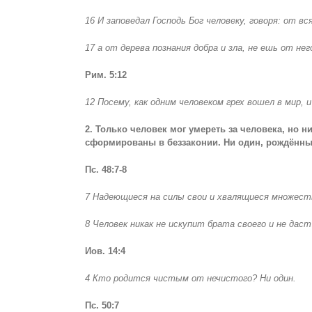
16 И заповедал Господь Бог человеку, говоря: от в
17 а от дерева познания добра и зла, не ешь от н
Рим. 5:12
12 Посему, как одним человеком грех вошел в мир,
2. Только человек мог умереть за человека, но 
сформированы в беззаконии. Ни один, рождённы
Пс. 48:7-8
7 Надеющиеся на силы свои и хвалящиеся множест
8 Человек никак не искупит брата своего и не даст
Иов. 14:4
4 Кто родится чистым от нечистого? Ни один.
Пс. 50:7