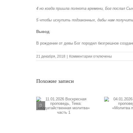
4 но когда пришла полнота времени, Бог послал Сы
5 чтобы искупить подзаконных, дабы нам получить
Вывод
:
В рождении от девы Бог породил безгрешное создани
к
21 декабря, 2018
|
Комментарии
отключены
записи
23.12.2018
Воскресная
проповедь,
Похожие записи
Тема:«Рождение
Иисуса
Христа
девой
09.1
.2026 Воскресная
04.01.2026 Воскресная
Марией
пр
поведь, Тема:
—
проповедь, Тема:
«Б
датайственная
это
«Молитва прошения»
начало реализации
итва» часть 1
п
плана
спасения