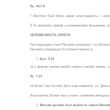
Пс. 44:7-8
7 Престол Твой, Боже, вовек; жезл правоты — жезл
8 Ты возлюбил правду и возненавидел беззаконие, п
ЧЕЛОВЕЧНОСТЬ ХРИСТА
Последующие стихи Писания указывают, что Искупи
Писания утверждали Его Божественность.
Быт. 3:15
15 и вражду положу между тобою и между женою, и
Ис. 7:14
14 Итак Сам Господь даст вам знамение: се, Дева 
Искупитель должен был стать «семенем женщины»
Мессия должен был выйти из семьи Иесее