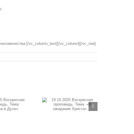
у,
ловечества.[/vc_column_text][/vc_column][/vc_row]
10.2025 Воскресная
оповедь, Тема: «В
жидании Христа»