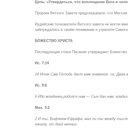
Цель: «Утвердиться, что воплощение Бога в чел
Пророки Ветхого Завета предсказывали, что Мессия
Иудейские толкователи Ветхого завета не могли вме
заблуждались в своём понимании и утратили Самого
БОЖЕСТВО ХРИСТА
Последующие стихи Писания утверждают Божество Х
Ис. 7:14
14 Итак Сам Господь даст вам знамение: се, Дева 
Ис. 9:6
6 Ибо младенец родился нам — Сын дан нам; владыч
Мих. 5:2
2 И ты, Вифлеем-Ефрафа, мал ли ты между тысяч
начала, от дней вечных.