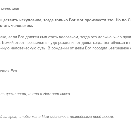
я мать моя
ществить искупление, тогда только Бог мог произвести это
.
Но по С
 стать человеком.
ко, если Бог должен был стать человеком, тогда это должно было произ
 Божий ответ проявился в чуде рождения от девы, когда Бог облекся в
ную человеческую суть. В рождении от девы Бог породил безгрешное с
устах Его.
ть грехи наши, и что в Нем нет греха.
ой за грех, чтобы мы в Нем сделались праведными пред Богом.