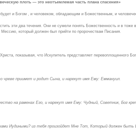
овеческую плоть — это неотъемлемая часть плана спасения»
 будет и Богом , и человеком, обладающим и Божественным, и человече
стить эти два течения. Они не сумели понять Божественность и в тоже 
 Мессию, который должен был прийти по пророчествам Писания.
риста, показывая, что Искупитель представляет перевоплощенного Бог
во чреве приимет и родит Сына, и нарекут имя Ему: Еммануил.
ество на раменах Его, и нарекут имя Ему: Чудный, Советник, Бог кре
ами Иудиными? из тебя произойдет Мне Тот, Который должен быть В