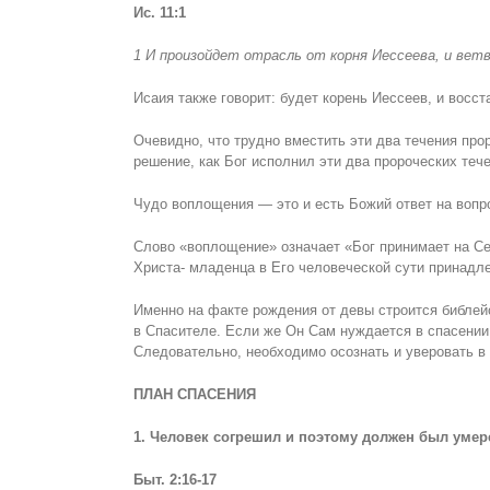
Ис. 11:1
1 И произойдет отрасль от корня Иессеева, и вет
Исаия также говорит: будет корень Иессеев, и восст
Очевидно, что трудно вместить эти два течения про
решение, как Бог исполнил эти два пророческих тече
Чудо воплощения — это и есть Божий ответ на вопр
Слово «воплощение» означает «Бог принимает на Се
Христа- младенца в Его человеческой сути принадл
Именно на факте рождения от девы строится библейс
в Спасителе. Если же Он Сам нуждается в спасении,
Следовательно, необходимо осознать и уверовать в
ПЛАН СПАСЕНИЯ
1. Человек согрешил и поэтому должен был умер
Быт. 2:16-17