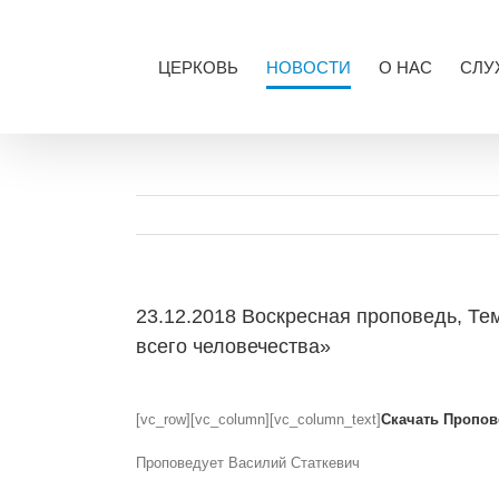
Skip
to
content
ЦЕРКОВЬ
НОВОСТИ
О НАС
СЛУ
23.12.2018 Воскресная проповедь, Т
всего человечества»
View
Larger
[vc_row][vc_column][vc_column_text]
Скачать Пропов
Image
Проповедует Василий Статкевич