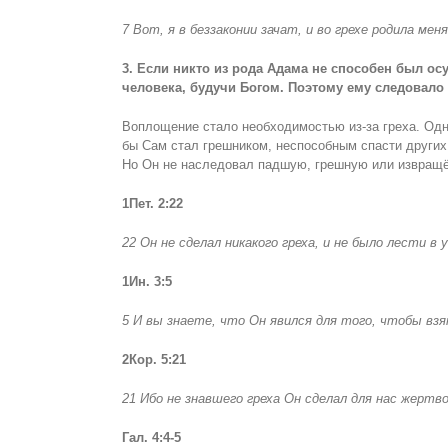
7 Вот, я в беззаконии зачат, и во грехе родила мен
3. Если никто из рода Адама не способен был осу
человека, будучи Богом. Поэтому ему следовало
Воплощение стало необходимостью из-за греха. Одна
бы Сам стал грешником, неспособным спасти других.
Но Он не наследовал падшую, грешную или извращён
1Пет. 2:22
22 Он не сделал никакого греха, и не было лести в 
1Ин. 3:5
5 И вы знаете, что Он явился для того, чтобы взя
2Кор. 5:21
21 Ибо не знавшего греха Он сделал для нас жертв
Гал. 4:4-5