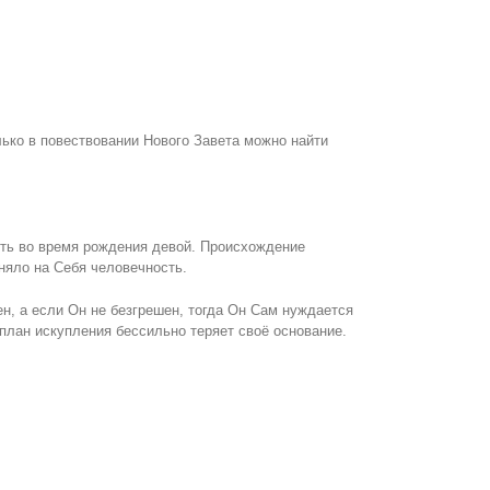
лько в повествовании Нового Завета можно найти
оть во время рождения девой. Происхождение
няло на Себя человечность.
н, а если Он не безгрешен, тогда Он Сам нуждается
план искупления бессильно теряет своё основание.