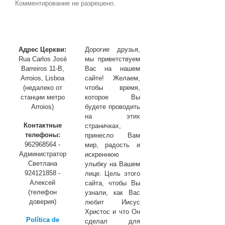
Комментирование не разрешено.
Адрес Церкви:
Дорогие друзья,
Rua Carlos José
мы приветствуем
Barreiros 11-B,
Вас на нашем
Arroios, Lisboa
сайте! Желаем,
(недалеко от
чтобы время,
станции метро
которое Вы
Arroios)
будете проводить
на этих
Контактные
страничках,
телефоны:
принесло Вам
962968564 -
мир, радость и
Администратор
искреннюю
Светлана
улыбку на Вашем
924121858 -
лице. Цель этого
Алексей
сайта, чтобы Вы
(телефон
узнали, как Вас
доверия)
любит Иисус
Христос и что Он
Política de
сделал для