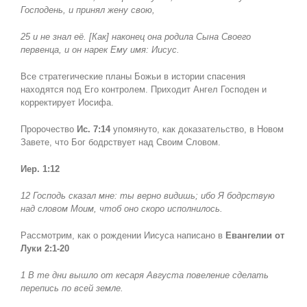
Господень, и принял жену свою,
25 и не знал её. [Как] наконец она родила Сына Своего
первенца, и он нарек Ему имя: Иисус.
Все стратегические планы Божьи в истории спасения
находятся под Его контролем. Приходит Ангел Господен и
корректирует Иосифа.
Пророчество
Ис. 7:14
упомянуто, как доказательство, в Новом
Завете, что Бог бодрствует над Своим Словом.
Иер. 1:12
12 Господь сказал мне: ты верно видишь; ибо Я бодрствую
над словом Моим, чтоб оно скоро исполнилось.
Рассмотрим, как о рождении Иисуса написано в
Евангелии от
Луки 2:1-20
1 В те дни вышло от кесаря Августа повеление сделать
перепись по всей земле.