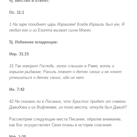
4). Бегство в Египет:
Ос. 11:1
1 На заре погибнет царь Израилев! Когда Израиль был юн, Я
любил его и из Египта вызвал сына Моего.
5). Избиение младенцев:
Иер. 31:15
15 Так говорит Господь: голос слышен в Раме, вопль и
горькое рыдание; Рахиль плачет о детях своих и не хочет
утешиться о детях своих, ибо их нет.
Ин. 7:42
42 Не сказано ли в Писании, что Христос придет от семени
Давидова и из Вифлеема, из того места, откуда был Давид?
Рассмотрим следующие места Писания, обратив внимание,
как Бог осуществляет Свои планы в истории спасения.
Мф. 1:25