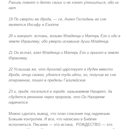
Рахиль плачет о детях своих и не хочет утешиться, ибо их
нет.
19 По смерти же Ирода, — се, Ангел Господень во сне
является Иосифу в Египте
20 и говорит: встань, возьми Младенца и Матерь Его и иди в
землю Израилеву, ибо умерли искавшие души Младенца.
21 Он встал, взял Младенца и Матерь Его и пришел в землю
Израилеву.
22 Услышав же, что Архелай царствует в Иудее вместо
Ирода, отца своего, убоялся туда идти; но, получив во сне
откровение, пошел в пределы Галилейские
23 и, придя, поселился в городе, называемом Назарет, да
сбудется реченное через пророков, что Он Назореем
наречется.
Можно сделать вывод, что план спасения под надежным
Божьим контролем. И все, что написано в Библии
исполниться. Писание — это истина. РОЖДЕСТВО — это