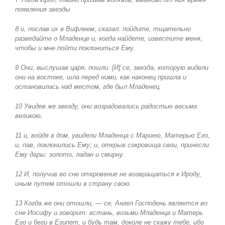
появления звезды
8 и, послав их в Вифлеем, сказал: пойдите, тщательно
разведайте о Младенце и, когда найдете, известите меня,
чтобы и мне пойти поклониться Ему.
9 Они, выслушав царя, пошли. [И] се, звезда, которую видели
они на востоке, шла перед ними, как наконец пришла и
остановилась над местом, где был Младенец.
10 Увидев же звезду, они возрадовались радостью весьма
великою,
11 и, войдя в дом, увидели Младенца с Мариею, Матерью Его,
и, пав, поклонились Ему; и, открыв сокровища свои, принесли
Ему дары: золото, ладан и смирну.
12 И, получив во сне откровение не возвращаться к Ироду,
иным путем отошли в страну свою.
13 Когда же они отошли, — се, Ангел Господень является во
сне Иосифу и говорит: встань, возьми Младенца и Матерь
Его и беги в Египет, и будь там, доколе не скажу тебе, ибо