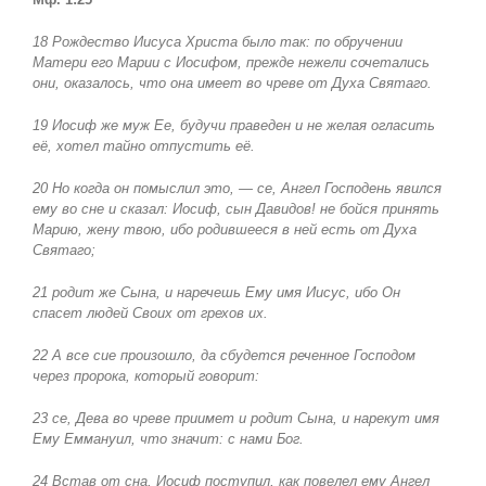
18 Рождество Иисуса Христа было так: по обручении
Матери его Марии с Иосифом, прежде нежели сочетались
они, оказалось, что она имеет во чреве от Духа Святаго.
19 Иосиф же муж Ее, будучи праведен и не желая огласить
её, хотел тайно отпустить её.
20 Но когда он помыслил это, — се, Ангел Господень явился
ему во сне и сказал: Иосиф, сын Давидов! не бойся принять
Марию, жену твою, ибо родившееся в ней есть от Духа
Святаго;
21 родит же Сына, и наречешь Ему имя Иисус, ибо Он
спасет людей Своих от грехов их.
22 А все сие произошло, да сбудется реченное Господом
через пророка, который говорит:
23 се, Дева во чреве приимет и родит Сына, и нарекут имя
Ему Еммануил, что значит: с нами Бог.
24 Встав от сна, Иосиф поступил, как повелел ему Ангел