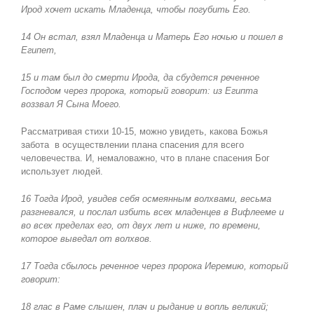
Ирод хочет искать Младенца, чтобы погубить Его.
14 Он встал, взял Младенца и Матерь Его ночью и пошел в
Египет,
15 и там был до смерти Ирода, да сбудется реченное
Господом через пророка, который говорит: из Египта
воззвал Я Сына Моего.
Рассматривая стихи 10-15, можно увидеть, какова Божья
забота в осуществлении плана спасения для всего
человечества. И, немаловажно, что в плане спасения Бог
использует людей.
16 Тогда Ирод, увидев себя осмеянным волхвами, весьма
разгневался, и послал избить всех младенцев в Вифлееме и
во всех пределах его, от двух лет и ниже, по времени,
которое выведал от волхвов.
17 Тогда сбылось реченное через пророка Иеремию, который
говорит:
18 глас в Раме слышен, плач и рыдание и вопль великий;