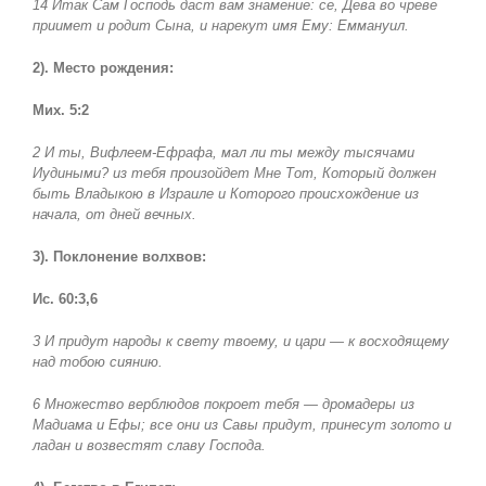
14 Итак Сам Господь даст вам знамение: се, Дева во чреве
приимет и родит Сына, и нарекут имя Ему: Еммануил.
2). Место рождения:
Мих. 5:2
2 И ты, Вифлеем-Ефрафа, мал ли ты между тысячами
Иудиными? из тебя произойдет Мне Тот, Который должен
быть Владыкою в Израиле и Которого происхождение из
начала, от дней вечных.
3). Поклонение волхвов:
Ис. 60:3,6
3 И придут народы к свету твоему, и цари — к восходящему
над тобою сиянию.
6 Множество верблюдов покроет тебя — дромадеры из
Мадиама и Ефы; все они из Савы придут, принесут золото и
ладан и возвестят славу Господа.