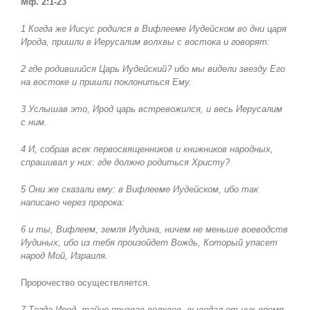
Мф. 2:1-23
1 Когда же Иисус родился в Вифлееме Иудейском во дни царя
Ирода, пришли в Иерусалим волхвы с востока и говорят:
2 где родившийся Царь Иудейский? ибо мы видели звезду Его
на востоке и пришли поклониться Ему.
3 Услышав это, Ирод царь встревожился, и весь Иерусалим
с ним.
4 И, собрав всех первосвященников и книжников народных,
спрашивал у них: где должно родиться Христу?
5 Они же сказали ему: в Вифлееме Иудейском, ибо так
написано через пророка:
6 и ты, Вифлеем, земля Иудина, ничем не меньше воеводств
Иудиных, ибо из тебя произойдет Вождь, Который упасет
народ Мой, Израиля.
Пророчество осуществляется.
7 Тогда Ирод, тайно призвав волхвов, выведал от них время