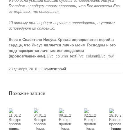
9 Ибо если устами твоими будешь исповедывать Иисуса
Господом и сердцем твоим веровать, что Бог воскресил Его
из мертвых, то спасешься,
10 потому что сердцем веруют к праведности, а устами
исповедуют ко спасению.
Вера в Спасителя Иисуса Христа определяется верой в
сердце, что Иисус является лично моим Господом и это
подтверждается личным исповеданием
(провозглашением).
[/vc_column_text][/vc_column][/vc_row]
23 декабря, 2016
|
1 комментарий
Похожие записи
09.11.2025
11.01.2026
02.11.2025
19.10.2025
04.01.2026
Воскресная