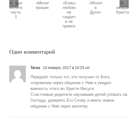
Воскресная
Воскресная
Воскресная
Воскресная
проповедь,
проповедь,
проповедь,
проповедь,
проповедь,
Тема:
Тема:
Тема:
Тема:
Тема:
«Божья
«Ходатайственная
«Молитва
«В
«Молитва
любовь
молитва»
в
ожидании
прошения»
не
часть
Духе»
Христа»
гордится
1
и
не
превозносится»
Один комментарий
Taras
10 января, 2017 в 10:25 пп
Передаёт только тот, кто получил от Бога
откровение через общение с Ним и увидел
важность этого во Христе Иисусе.
Счастливые родители научившие детей уповать на
Господа, доверять Его Слову и иметь живое
общение с Ним через молитву.