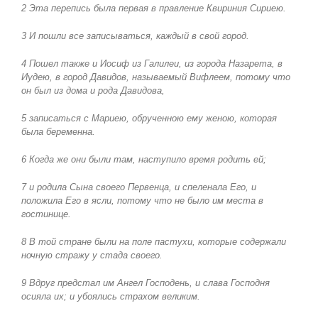
2 Эта перепись была первая в правление Квириния Сириею.
3 И пошли все записываться, каждый в свой город.
4 Пошел также и Иосиф из Галилеи, из города Назарета, в
Иудею, в город Давидов, называемый Вифлеем, потому что
он был из дома и рода Давидова,
5 записаться с Мариею, обрученною ему женою, которая
была беременна.
6 Когда же они были там, наступило время родить ей;
7 и родила Сына своего Первенца, и спеленала Его, и
положила Его в ясли, потому что не было им места в
гостинице.
8 В той стране были на поле пастухи, которые содержали
ночную стражу у стада своего.
9 Вдруг предстал им Ангел Господень, и слава Господня
осияла их; и убоялись страхом великим.