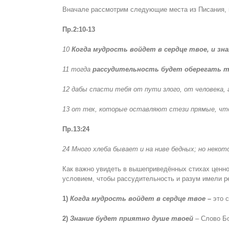
Вначале рассмотрим следующие места из Писания, 
Пр.2:10-13
10
Когда мудрость войдет в сердце твое, и зн
11 тогда
рассудительность
будет оберегать т
12 дабы спасти тебя от пути злого, от человека, 
13 от тех, которые оставляют стези прямые, ч
Пр.13:24
24 Много хлеба бывает и на ниве бедных; но некот
Как важно увидеть в вышеприведённых стихах ценно
условием, чтобы рассудительность и разум имели р
1)
Когда мудрость войдет в сердце твое –
это 
2)
Знание будет приятно душе твоей
– Слово Б