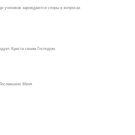
еди учеников зарождаются споры в вопросах
едует Христа своим Господом.
Пославшего Меня.