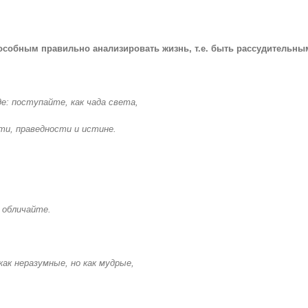
собным правильно анализировать жизнь, т.е. быть рассудительны
е: поступайте, как чада света,
ти, праведности и истине.
 обличайте.
 как неразумные, но как мудрые,