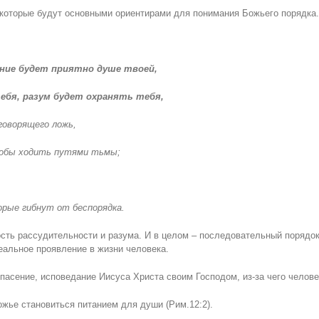
которые будут основными ориентирами для понимания Божьего порядка.
ание будет приятно душе твоей,
ебя, разум будет охранять тебя,
говорящего ложь,
тобы ходить путями тьмы;
орые гибнут от беспорядка.
сть рассудительности и разума. И в целом – последовательный порядо
еальное проявление в жизни человека.
спасение, исповедание Иисуса Христа своим Господом, из-за чего челове
ожье становиться питанием для души (Рим.12:2).