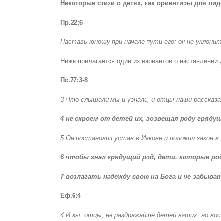
Некоторые стихи о детях, как ориентиры для л
Пр.22:6
Наставь юношу при начале пути его: он не уклонит
Ниже прилагается один из вариантов о наставлении 
Пс.77:3-8
3 Что слышали мы и узнали, и отцы наши рассказа
4 не скроем от детей их, возвещая роду грядущ
5 Он постановил устав в Иакове и положил закон 
6 чтобы знал грядущий род, дети, которые р
7 возлагать надежду свою на Бога и не забыва
Еф.6:4
4 И вы, отцы, не раздражайте детей ваших, но во