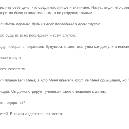
делять себе цену, кто среди них лучше и значимее. Иисус, видя, что ср
идерство было созидательным, а не разрушительным.
чет быть первым, будь из всех последним и всем слугою.
а: будь из всех последним и всем слугою.
оду, которая в недалеком будущем, станет доступна каждому, кто испов
ориентирует.
его, сказал им:
тот принимает Меня; а кто Меня примет, тот не Меня принимает, но 
оящий. Он демонстрирует ученикам Своё отношение к детям.
это лидерство?
етей. В таком лидерстве нет места: