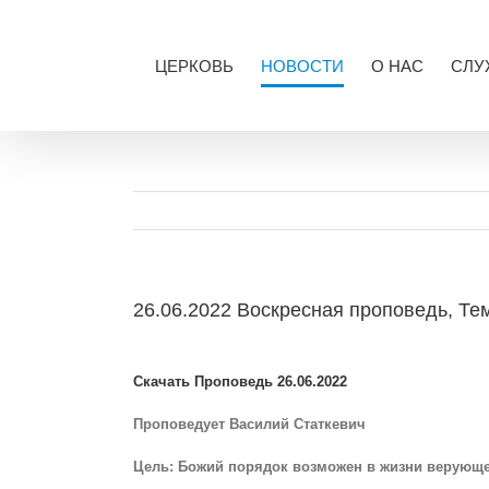
Skip
to
content
ЦЕРКОВЬ
НОВОСТИ
О НАС
СЛУ
26.06.2022 Воскресная проповедь, Те
View
Larger
Скачать Проповедь 26.06.2022
Image
Проповедует Василий Статкевич
Цель: Божий порядок возможен в жизни верующего