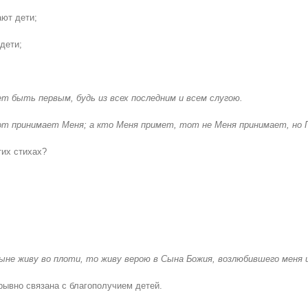
ют дети;
дети;
чет быть первым, будь из всех последним и всем слугою.
тот принимает Меня; а кто Меня примет, тот не Меня принимает, но 
тих стихах?
ныне живу во плоти, то живу верою в Сына Божия, возлюбившего меня 
ывно связана с благополучием детей.