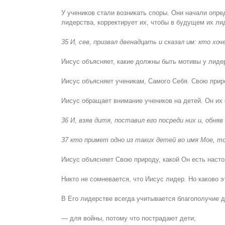
У учеников стали возникать споры. Они начали опре
лидерства, корректирует их, чтобы в будущем их л
35 И, сев, призвал двенадцать и сказал им: кто хо
Иисус объясняет, какие должны быть мотивы у лидер
Иисус объясняет ученикам, Самого Себя. Свою прир
Иисус обращает внимание учеников на детей. Он их 
36 И, взяв дитя, поставил его посреди них и, обняв 
37 кто примет одно из таких детей во имя Мое, 
Иисус объясняет Свою природу, какой Он есть наст
Никто не сомневается, что Иисус лидер. Но каково 
В Его лидерстве всегда учитывается благополучие д
— для войны, потому что пострадают дети;