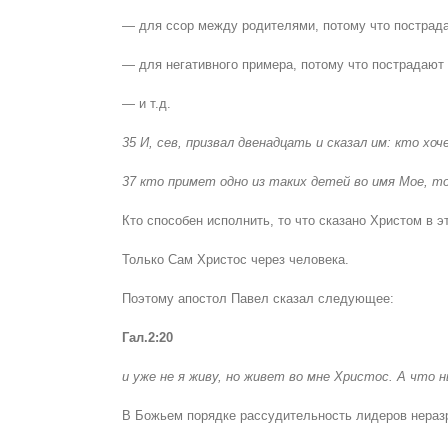
— для ссор между родителями, потому что пострада
— для негативного примера, потому что пострадают 
— и т.д.
35 И, сев, призвал двенадцать и сказал им: кто хо
37 кто примет одно из таких детей во имя Мое, 
Кто способен исполнить, то что сказано Христом в э
Только Сам Христос через человека.
Поэтому апостол Павел сказал следующее:
Гал.2:20
и уже не я живу, но живет во мне Христос. А что 
В Божьем порядке рассудительность лидеров неразр