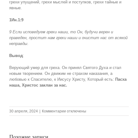
грехи упущений, грехи мыслей и поступков, грехи тайные и
явные.
1Ин.1:9
9 Если исповедуем грехи наши, то Он, будучи верен и
праведен, простит нам грехи наши и очистит нас от всякой
неправды.
Вывод
:
Верующий умер для греха. Он принял Святого Духа и стал
новым творением. Он движим не страхом наказания, а
любовью к Спасителю, к Иисусу Христу, Который есть:
Пасха
наша, Христос заклан за нас.
к
30 апреля, 2024
|
Комментарии
отключены
записи
28.04.2024
Воскресная
проповедь,
Похожие записи