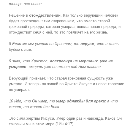
теперь все новое.
Решение в
отождествлении
. Как только верующий человек
будет просвещен этим откровением, что вместо старой
греховной природы, которая умерла, вошла новая природа, и
отождествит себя с ней, то это повлияет на его жизнь.
8 Если же мы умерли со Христом, то
веруем
, что и жить
будем с ним,
9 зная, что Христос,
воскреснув из мертвых, уже не
умирает
: смерть уже не имеет над Ним власти.
Верующий признает, что старая греховная сущность уже
умерла. И теперь он живой во Христе Иисусе и новое творение
не умирает.
10 Ибо, что Он умер, то
умер однажды для греха
; а что
живет, то живет для Бога.
Это сила жертвы Иисуса. Умер один раз и навсегда. Каков Он
таковы и мы в этом мире (1Ин.4:17)