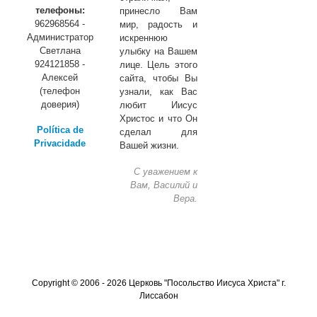
телефоны:
принесло Вам
962968564 -
мир, радость и
Администратор
искреннюю
Светлана
улыбку на Вашем
924121858 -
лице. Цель этого
Алексей
сайта, чтобы Вы
(телефон
узнали, как Вас
доверия)
любит Иисус
Христос и что Он
Política de
сделал для
Privacidade
Вашей жизни.
С уважением к
Вам, Василий и
Вера.
Copyright © 2006 - 2026 Церковь "Посольство Иисуса Христа" г.
Лиссабон