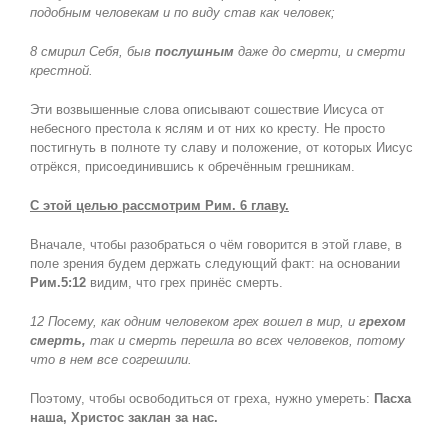
подобным человекам и по виду став как человек;
8 смирил Себя, быв
послушным
даже до смерти, и смерти
крестной.
Эти возвышенные слова описывают сошествие Иисуса от
небесного престола к яслям и от них ко кресту. Не просто
постигнуть в полноте ту славу и положение, от которых Иисус
отрёкся, присоединившись к обречённым грешникам.
С этой целью рассмотрим Рим. 6 главу.
Вначале, чтобы разобраться о чём говорится в этой главе, в
поле зрения будем держать следующий факт: на основании
Рим.5:12
видим, что грех принёс смерть.
12 Посему, как одним человеком грех вошел в мир, и
грехом
смерть,
так и смерть перешла во всех человеков, потому
что в нем все согрешили.
Поэтому, чтобы освободиться от греха, нужно умереть:
Пасха
наша, Христос заклан за нас.