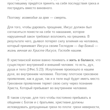
простившему придётся принять на себя последствия греха и
пострадать вместо виновного.
Поэтому:
возмездие за грех — смерть.
Для того, чтобы даровать прощение, Иисус должен был
согласиться понести на себе то наказание, которое
нарушенный закон требовал возложить на грешника. В
результате чего, дьявол потерял силу влияния на человека,
который принимает Иисуса своим Господом —
дар Божий —
жизнь вечная во Христе Иисусе, Господе нашем.
В христианской жизни важно понимать и
жить в балансе
, что
существуют внутренний и внешний человек: то есть, дух,
душа и тело (1Фес.5:23). Искупление произошло в нашем
духе, во внутреннем человеке. Поэтому плотское греховное
проявление, как в душе, так и в теле ещё будет иметь место.
Греховное проявление теряет свою силу через познание
Христа, Который пребывает во внутреннем человеке.
В таком случае, для того чтобы постоянно пребывать в
общении с Богом и с братьями, христиане должны
исповедовать допущенные грехи по плоти: грехи неверности,