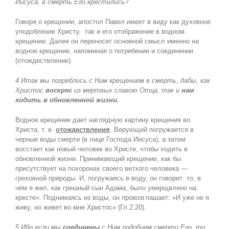
Иисуса, в смерть Его крестились?
Говоря о крещении, апостол Павел имеет в виду как духовное
уподобление Христу, так и его отображение в водном
крещении. Далее он переносит основной смысл именно на
водное крещение, напоминая о погребении и соединении
(отождествление).
4 Итак мы погреблись с Ним крещением в смерть, дабы, как
Христос
воскрес
из мертвых славою Отца, так и
нам
ходить в обновленной жизни.
Водное крещение дает наглядную картину крещения во
Христа, т. е.
отождествления
. Верующий погружается в
черные воды смерти (в лице Господа Иисуса), а затем
восстает как новый человек во Христе, чтобы ходить в
обновленной жизни. Принимающий крещение, как бы
присутствует на похоронах своего ветхого человека —
греховной природы. И, погружаясь в воду, он говорит: то, в
чём я жил, как грешный сын Адама, было умерщвлено на
кресте». Поднимаясь из воды, он провозглашает: «И уже не я
живу, но живет во мне Христос» (Гл.2:20).
5 Ибо если мы
соединены
с Ним подобием смерти Его, то