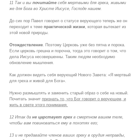
11 Так и вы
почитайте
себя мертвыми для греха, живыми
же для Бога во Христе Иисусе, Господе нашем.
До сих пор Павел говорил о статусе верующего теперь же он
переходит к теме
практической жизни
, которая вытекает из
этой новой природы.
Отождествление
. Поэтому Церковь уже без пятна и порока.
Если церковь грешна и порочна, тогда это говорит о том, что
дела Иисуса несовершенны. Таким людям необходимо
обновление мышления.
Как должен видеть себя верующий Нового Завета: «Я мертвый
для греха и живой для Бога».
Нужно размышлять и заменить старый образ о себе на новый.
Почитать значит
признать то, что Бог говорит о верующем, и
жить в свете этого понимания.
12 Итак да
не царствует грех
в смертном вашем теле,
чтобы вам повиноваться ему в похотях его;
13 и не предавайте членов ваших греху в орудия неправды,