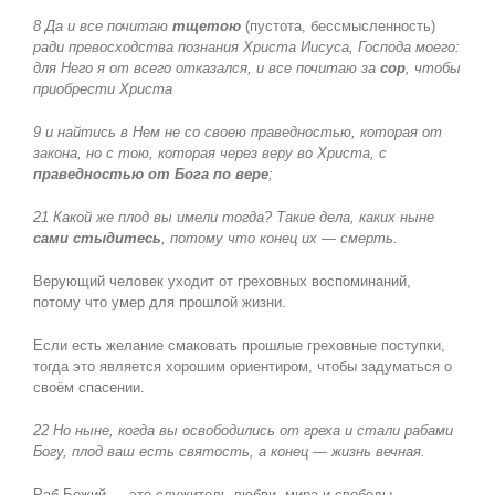
8 Да и все почитаю
тщетою
(пустота, бессмысленность)
ради превосходства познания Христа Иисуса, Господа моего:
для Него я от всего отказался, и все почитаю за
сор
, чтобы
приобрести Христа
9 и найтись в Нем не со своею праведностью, которая от
закона, но с тою, которая через веру во Христа, с
праведностью от Бога по вере
;
21 Какой же плод вы имели тогда? Такие дела, каких ныне
сами стыдитесь
, потому что конец их — смерть.
Верующий человек уходит от греховных воспоминаний,
потому что умер для прошлой жизни.
Если есть желание смаковать прошлые греховные поступки,
тогда это является хорошим ориентиром, чтобы задуматься о
своём спасении.
22 Но ныне, когда вы освободились от греха и стали рабами
Богу, плод ваш есть святость, а конец — жизнь вечная.
Раб Божий — это служитель любви, мира и свободы.