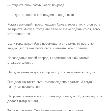
— отдайте свой разум новой природе.
— отдайте свой язык в орудия праведности.
Когда верующий провозглашает Слова веры в то, кто он есть
во Христе Иисусе, тогда его тело обязано подчиниться, тому
что говориться.
Если гора может быть перемещена словами, то поступки
верующего также могут быть изменены его словами.
Исповедание новой природы является важной частью
отождествления.
Отождествление должно происходить не только в разуме.
Оно должно также быть высвобождено в устах. И тогда
начнутся проявления.
Например сотник говорит слуге иди и он идёт. Сделай то, и он
делает (Мтф.8:8-10).
Так и наше тело. Оно будет служить праведности.