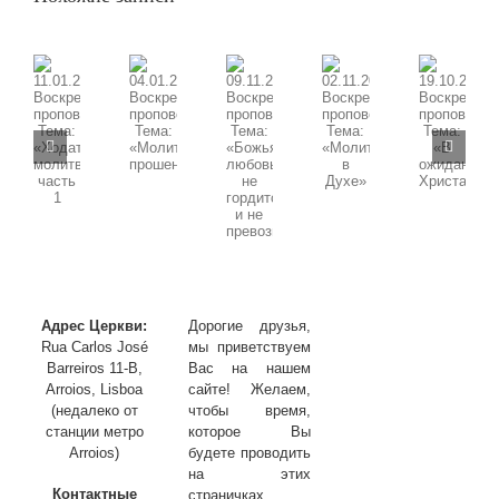
Тема:
«Пасха
наша,
Христос,
заклан
за
09.11.2025
11.01.2026
02.11.2025
19.10.2025
нас»,
04.01.2026
Воскресная
Воскресная
часть
Воскресная
Воскресная
Воскресная
проповедь,
проповедь,
4
проповедь,
проповедь,
проповедь,
Тема:
Тема:
Тема:
Тема:
Тема:
«Божья
«Ходатайственная
«Молитва
«В
«Молитва
любовь
молитва»
в
ожидании
прошения»
не
часть
Духе»
Христа»
гордится
1
и
не
превозносится»
Адрес Церкви:
Дорогие друзья,
Rua Carlos José
мы приветствуем
Barreiros 11-B,
Вас на нашем
Arroios, Lisboa
сайте! Желаем,
(недалеко от
чтобы время,
станции метро
которое Вы
Arroios)
будете проводить
на этих
Контактные
страничках,