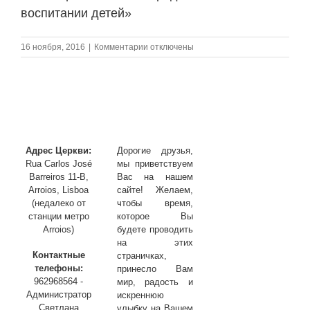
воспитании детей»
к
16 ноября, 2016
|
Комментарии
отключены
записи
Семинар
«Воля
Божья
родителям
в
воспитании
детей»
Адрес Церкви:
Дорогие друзья,
Rua Carlos José
мы приветствуем
Barreiros 11-B,
Вас на нашем
Arroios, Lisboa
сайте! Желаем,
(недалеко от
чтобы время,
станции метро
которое Вы
Arroios)
будете проводить
на этих
Контактные
страничках,
телефоны:
принесло Вам
962968564 -
мир, радость и
Администратор
искреннюю
Светлана
улыбку на Вашем