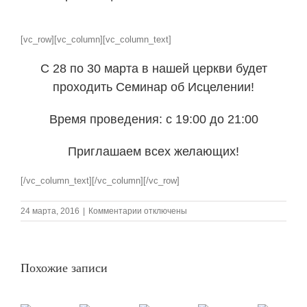
View
Larger
[vc_row][vc_column][vc_column_text]
Image
С 28 по 30 марта в нашей церкви будет
проходить Семинар об Исцелении!
Время проведения: с 19:00 до 21:00
Приглашаем всех желающих!
[/vc_column_text][/vc_column][/vc_row]
к
24 марта, 2016
|
Комментарии
отключены
записи
Семинар
об
исцелении
Похожие записи