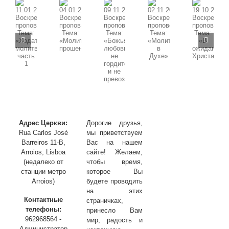
09.11.2025
11.01.2026
02.11.2025
19.10.2025
04.01.2026
Воскресная
Воскресная
Воскресная
Воскресная
Воскресная
проповедь,
проповедь,
проповедь,
проповедь,
проповедь,
Тема:
Тема:
Тема:
Тема:
Тема:
«Божья
«Ходатайственная
«Молитва
«В
«Молитва
любовь
молитва»
в
ожидании
прошения»
не
часть
Духе»
Христа»
гордится
1
и
не
превозносится»
Адрес Церкви:
Дорогие друзья,
Rua Carlos José
мы приветствуем
Barreiros 11-B,
Вас на нашем
Arroios, Lisboa
сайте! Желаем,
(недалеко от
чтобы время,
станции метро
которое Вы
Arroios)
будете проводить
на этих
Контактные
страничках,
телефоны:
принесло Вам
962968564 -
мир, радость и
Администратор