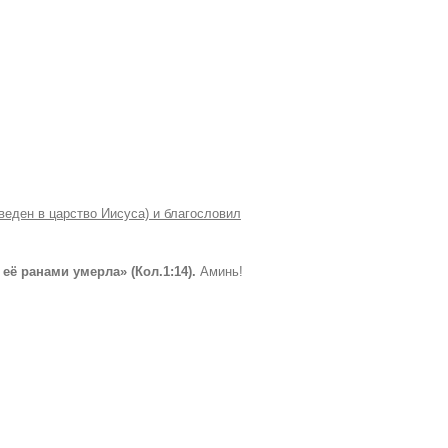
веден в царство Иисуса) и благословил
 её ранами умерла»
(Кол.1:14).
Аминь!