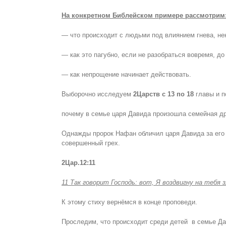
На конкретном Библейском примере рассмотрим
— что происходит с людьми под влиянием гнева, не
— как это пагубно, если не разобраться вовремя, до
— как непрощение начинает действовать.
Выборочно исследуем
2Царств с 13 по 18
главы и 
почему в семье царя Давида произошла семейная д
Однажды пророк Нафан обличил царя Давида за его 
совершенный грех.
2Цар.12:11
11 Так говорит Господь: вот, Я воздвигну на тебя 
К этому стиху вернёмся в конце проповеди.
Проследим, что происходит среди детей в семье Да