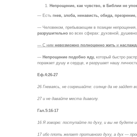
Непрощение, как чувство, в Библии не упо
— Есть
гнев, злоба, ненависть, обида, презрение
— Человеком, пребывающим в позиции непрощения
разрушительно
во всех сферах: духовной, душевно
— С ним
невозможно полноценно жить
и
наслажд
—
Непрощение подобно яду,
который быстро распр
поражает душу и сердце, и разрушает нашу личност
Еф.4:26-27
26 Гневаясь, не согрешайте: солнце да не зайдет в
27 и не давайте места диаволу.
Гал.5:16-17
16 Я говорю: поступайте по духу, и вы не будете 
17 ибо плоть желает противного духу, а дух — пр