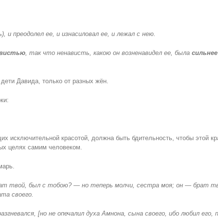
, и преодолел ее, и изнасиловал ее, и лежал с нею.
авистью
, так что ненависть, какою он возненавидел ее, была
сильнее
дети Давида, только от разных жён.
ки:
х исключительной красотой, должна быть бдительность, чтобы этой кр
ных целях самим человеком.
марь.
брат твой, был с тобою? — но теперь молчи, сестра моя; он — брат т
ата своего.
азгневался, [но не опечалил духа Амнона, сына своего, ибо любил его, 