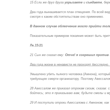
15 Если же друг друга
угрызаете
и
съедаете
, бе
Два года вынашивается план отмщения. По всей види
смотря к каким обстоятельствам оно применимо.
В данном случае облегчение могло прийти толь
Показательным примером покаяния может быть притч
Лк.15:21
21 Сын же сказал ему:
Отче! я согрешил против 
Два года жизни в ненависти не проходят бесследно
Умышлено убить пьяного человека (Амнона), который
требующее смерти организатору. Поэтому Авессалом
28 Авессалом же приказал отрокам своим, сказав:
бойтесь; это я приказываю вам, будьте смелы и 
29 И поступили отроки Авессалома с Амноном, как 