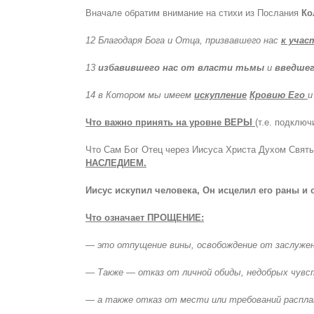
Вначале обратим внимание на стихи из Послания
Ко
12 Благодаря Бога и Отца, призвавшего нас
к учас
13
избавившего нас от власти тьмы
и
введшег
14 в Котором мы имеем
искупление
Кровию Его
Что важно принять на уровне ВЕРЫ
(т.е. подклю
Что Сам Бог Отец через Иисуса Христа Духом Свят
НАСЛЕДИЕМ.
Иисус искупил человека, Он исцелил его раны и
Что означает
ПРОЩЕНИЕ:
— это
отпущение вины, освобождение от заслуженн
— Также — отказ от личной обиды, недобрых чувст
— а также отказ от мести или требований распла