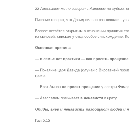
22 Авессалом же не говорил с Амноном ни худого, 
Писание говорит, что Давид сильно разгневался, уз
Вопрос остаётся открытым в отношении принятия соо
из сыновей, снискал у отца особое снисхождение. К
Основная причина
:
— в семье нет практики — как просить прощение
— Покаяние царя Давида (случай с Вирсавией) про
грехе.
— Брат Амнон
не просит прощение
у сестры Фамарь
— Авессалом пребывает
в ненависти
к брату.
Обиды, гнев и ненависть разобщают людей и н
Гал.5:15