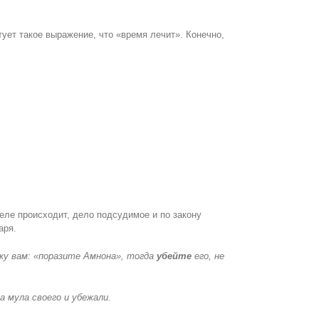
ует такое выражение, что «время лечит». Конечно,
еле происходит, дело подсудимое и по закону
аря.
ажу вам: «поразите Амнона», тогда
убейте
его, не
а мула своего и убежали.