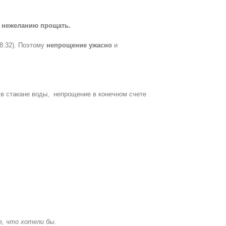
к
нежеланию прощать.
8:32). Поэтому
непрощение ужасно
и
 в стакане воды, непрощение в конечном счете
е, что хотели бы.