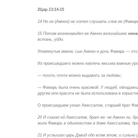
2Цар.13:14-15
14 Но он (Амнон) не хотел слушать слов ее (Фамарь)
15 Потом возненавидел ее Амнон величайшею
нен
встань, уйди.
Упомянутые имена: сын Амнон и дочь Фамарь — это 
Из происшедшего можно извлечь весьма важные уро
— похоть плоти можно выдавать за любовь;
— Фамарь была очень красивой. У людей, обладающи
другие или красота не была использована в корыст
О происшедшем узнал Авессалом, старший брат Фа
20 И сказал ей Авессалом, брат ее: не Амнон ли, 
жила Фамарь в одиночестве в доме Авессалома, бр
21 И услышал царь Давид обо всем этом, и сильно р