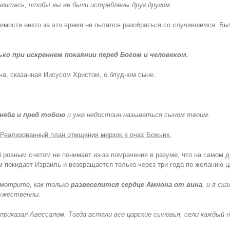
регитесь, чтобы вы не были истреблены друг другом.
мости никто за это время не пытался разобраться со случившимся. Быт
ко при искреннем покаянии перед Богом и человеком.
а, сказанная Иисусом Христом, о блудном сыне.
неба и пред тобою
и уже недостоин называться сыном твоим.
. Реализованный план отмщения мерзок в очах Божьих.
 ровным счетом не понимает из-за помрачения в разуме, что на самом д
 покидает Израиль и возвращается только через три года по желанию ц
 смотрите, как только
развеселится сердце Амнона от вина
, и я ск
мужественны.
приказал Авессалом. Тогда встали все царские сыновья, сели каждый н