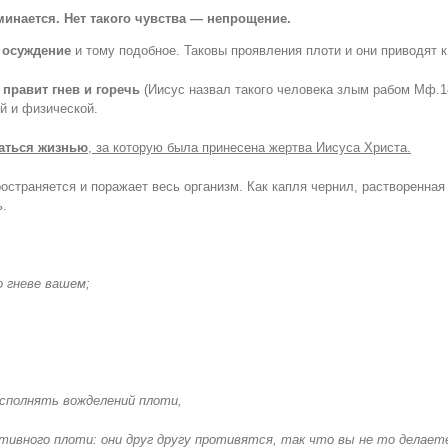
минается. Нет такого чувства — непрощение.
, осуждение
и тому подобное. Таковы проявления плоти и они приводят 
,
правит гнев и горечь
(Иисус назвал такого человека злым рабом Мф.1
й и физической.
аться жизнью
, за которую была принесена жертва Иисуса Христа.
остраняется и поражает весь организм. Как капля чернил, растворенная
ь.
о гневе вашем;
исполнять вожделений плоти,
отивного плоти: они друг другу противятся, так что вы не то делает