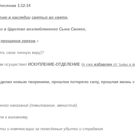
лосянам 1:12-14
тию в наследии
святых во свете,
о в Царство возлюбленного Сына Своего,
и
прощение грехов
,»
чить свою личную веру)?
ым осуществил
ИСКУПЛЕНИЕ-ОТДЕЛЕНИЕ
(
я уже
избавлен
от тьмы и в
 сделал новым творением, прошлое потеряло силу, прошлая жизнь с
ого наказания (помилование, амнистия).
в к виновному,
ты и компенсации за понесённые убытки и страдания.