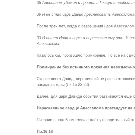
38 Авессалом убежал и пришел в Гессур и пробыл 
39 И не стал царь Давид преследовать Авессалома;
После трёх лет, когда с разрешения царя Авессало
33 И пошел Иоав к царю и пересказал ему это. И по
Авессалома.
Казалось бы, произошло примирение. Но всё на сам
Примирение без истинного покаяния невозможно
Скорее всего Давид, переживший не раз по отношени
накрыты столы (Лк.15:22-23).
Далее, для царя Давида события развиваются ещё 
Нераскаянное сердце Авессалома претендует на 
Писание в подобном случае даёт утвердительный от
Пр.16:18