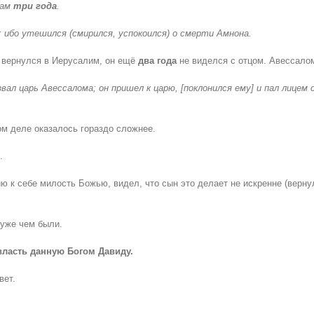
там
три года
.
 ибо утешился (смирился, успокоился) о смерти Амнона.
м вернулся в Иерусалим, он ещё
два года
не виделся с отцом. Авессалом
звал царь Авессалома; он пришел к царю, [поклонился ему] и пал лицем 
ом деле оказалось гораздо сложнее.
.
ю к себе милость Божью, видел, что сын это делает не искренне (верну
хуже чем были.
власть данную Богом Давиду.
вет.