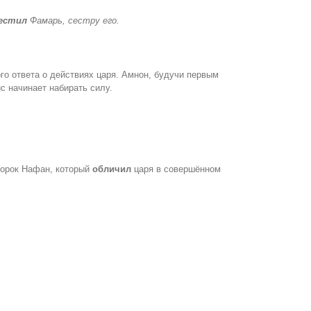
естил
Фамарь, сестру его.
го ответа о действиях царя. Амнон, будучи первым
с начинает набирать силу.
ророк Нафан, который
обличил
царя в совершённом