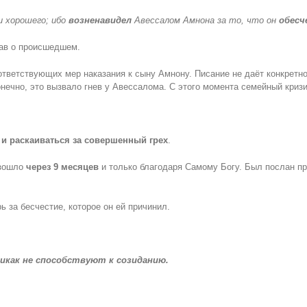
ни хорошего; ибо
возненавидел
Авессалом Амнона за то, что он
обесч
нав о происшедшем.
тветствующих мер наказания к сыну Амнону. Писание не даёт конкретно
онечно, это вызвало гнев у Авессалома. С этого момента семейный кризи
 и раскаиваться за совершенный грех
.
изошло
через 9 месяцев
и только благодаря Самому Богу. Был послан п
 за бесчестие, которое он ей причинил.
икак не способствуют к созиданию.