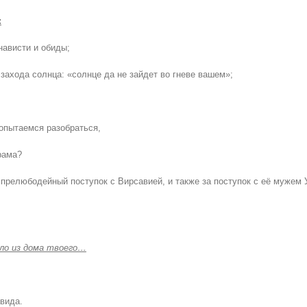
:
нависти и обиды;
 захода солнца: «солнце да не зайдет во гневе вашем»;
попытаемся разобраться,
рама?
прелюбодейный поступок с Вирсавией, и также за поступок с её мужем 
зло из дома твоего…
вида.