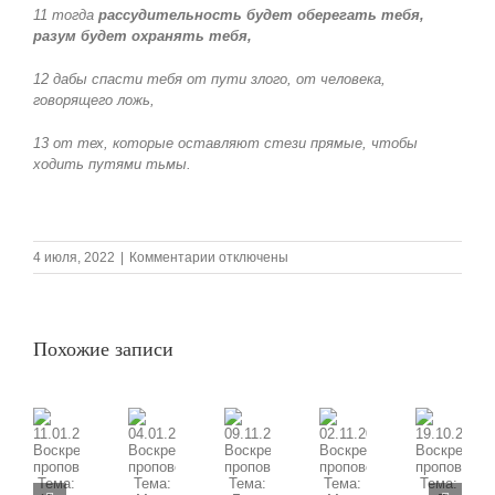
11 тогда
рассудительность
будет оберегать тебя,
разум будет охранять тебя,
12 дабы спасти тебя от пути злого, от человека,
говорящего ложь,
13 от тех, которые оставляют стези прямые, чтобы
ходить путями тьмы.
к
4 июля, 2022
|
Комментарии
отключены
записи
03.07.2022
Воскресная
проповедь,
Похожие записи
Тема:
«Божий
порядок»
09.11.2025
11.01.2026
02.11.2025
19.10.2025
04.01.2026
Воскресная
Воскресная