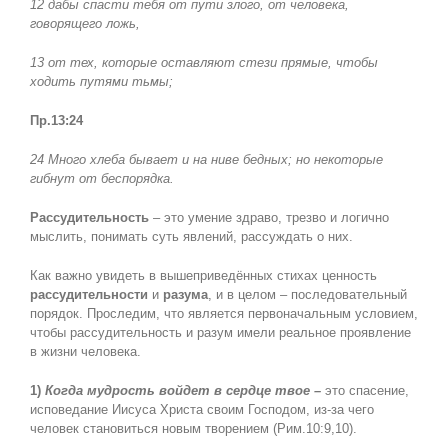
12 дабы спасти тебя от пути злого, от человека,
говорящего ложь,
13 от тех, которые оставляют стези прямые, чтобы
ходить путями тьмы;
Пр.13:24
24 Много хлеба бывает и на ниве бедных; но некоторые
гибнут от беспорядка.
Рассудительность
– это умение здраво, трезво и логично
мыслить, понимать суть явлений, рассуждать о них.
Как важно увидеть в вышеприведённых стихах ценность
рассудительности
и
разума
, и в целом – последовательный
порядок. Проследим, что является первоначальным условием,
чтобы рассудительность и разум имели реальное проявление
в жизни человека.
1)
Когда мудрость войдет в сердце твое –
это спасение,
исповедание Иисуса Христа своим Господом, из-за чего
человек становиться новым творением (Рим.10:9,10).