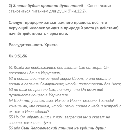
2)
Знание будет приятно душе твоей
– Слово Божье
становиться питанием для души (Рим.12:2).
Следует придерживаться важного правила: всё, что
верующий человек увидит в природе Христа (в действии),
начнёт действовать через него.
Рассудительность Христа.
Лк.9:51-56
51 Когда же приближались дни взятия Его от мира, Он
восхотел идти в Иерусалим;
52 и послал вестников пред лицем Своим; и они пошли и
вошли в селение Самарянское; чтобы приготовить для Него;
53 но там не приняли Его, потому что Он имел вид
путешествующего в Иерусалим.
54 Видя то, ученики Его, Иаков и Иоанн, сказали: Господи!
хочешь ли, мы скажем, чтобы огонь сошел с неба и истребил
их, как и Илия сделал?
55 Но Он, обратившись к ним, запретил им и сказал: не
знаете, какого вы духа;
56 ибо
Сын Человеческий пришел не губить души