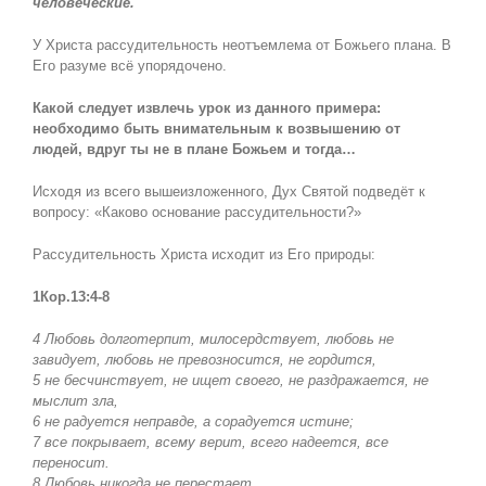
человеческие.
У Христа рассудительность неотъемлема от Божьего плана. В
Его разуме всё упорядочено.
Какой следует извлечь урок из данного примера:
необходимо быть внимательным к возвышению от
людей, вдруг ты не в плане Божьем и тогда…
Исходя из всего вышеизложенного, Дух Святой подведёт к
вопросу: «Каково основание рассудительности?»
Рассудительность Христа исходит из Его природы:
1Кор.13:4-8
4 Любовь долготерпит, милосердствует, любовь не
завидует, любовь не превозносится, не гордится,
5 не бесчинствует, не ищет своего, не раздражается, не
мыслит зла,
6 не радуется неправде, а сорадуется истине;
7 все покрывает, всему верит, всего надеется, все
переносит.
8 Любовь никогда не перестает…