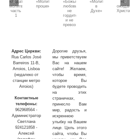
Воскресная
Воскресная
Воскресная
проповедь,
проповедь,
проповедь,
проповедь,
проповедь,
Тема:
Тема:
Тема:
Тема:
Тема:
«Божья
«Ходатайственная
«Молитва
«В
«Молитва
любовь
молитва»
в
ожидании
прошения»
не
часть
Духе»
Христа»
гордится
1
и
не
превозносится»
Адрес Церкви:
Дорогие друзья,
Rua Carlos José
мы приветствуем
Barreiros 11-B,
Вас на нашем
Arroios, Lisboa
сайте! Желаем,
(недалеко от
чтобы время,
станции метро
которое Вы
Arroios)
будете проводить
на этих
Контактные
страничках,
телефоны:
принесло Вам
962968564 -
мир, радость и
Администратор
искреннюю
Светлана
улыбку на Вашем
924121858 -
лице. Цель этого
Алексей
сайта, чтобы Вы