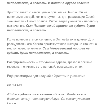
человеческие, а спасать. И пошли в другое селение
.
Христос знает, с какой целью пришёл на Землю. Он не
использует людей, как инструменты, для реализации Своей
значимости и Своих планов. Иисус ведёт учеников к целевому
назначению:
Сын Человеческий пришел не губить души
человеческие, а спасать.
Их не приняли в этом селении, и Он повёл их в другое. Для
рассудительного Христа промежуточное никогда не станет на
место первостепенного:
Сын Человеческий пришел не
губить души человеческие, а спасать.
Рассудительность
– это умение здраво, трезво и логично
мыслить, понимать суть явлений, рассуждать о них
.
Ещё рассмотрим один случай с Христом и учениками.
Лк.9:43-45
43 И все
удивлялись величию Божию.
Когда же все
дивились всему, что творил Иисус, Он сказал ученикам
Своим: