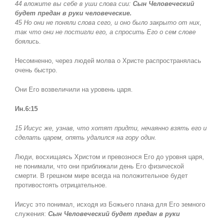
44 вложите вы себе в уши слова сии:
Сын Человеческий
будет предан в руки человеческие.
45 Но они не поняли слова сего, и оно было закрыто от них,
так что они не постигли его, а спросить Его о сем слове
боялись.
Несомненно, через людей молва о Христе распространялась
очень быстро.
Они Его возвеличили на уровень царя.
Ин.6:15
15 Иисус же, узнав, что хотят придти, нечаянно взять его и
сделать царем, опять удалился на гору один.
Люди, восхищаясь Христом и превознося Его до уровня царя,
не понимали, что они приближали день Его физической
смерти. В грешном мире всегда на положительное будет
противостоять отрицательное.
Иисус это понимал, исходя из Божьего плана для Его земного
служения:
Сын Человеческий будет предан в руки