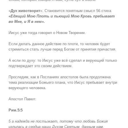
«
Дух животворит
». Становится понятным смысл 56 стиха
«
Едящий
Мою Плоть и пьющий Мою Кровь пребывает
во Мне, и Я в нем».
Иисус уже тогда говорил о Новом Творении.
Если делать данное действие по плоти, то человек будет
стремиться стать лучше перед Богом от принятия причастия.
А если по духу: то Иисус уже всё сделал и верующий только
подтверждает это своим действием.
Проследим, как в Посланиях апостолов была продолжена
тема реализации Божьего плана, что Иисус пребывает внутри
верующего человека.
Апостол Павел:
Рим.5:5
5 а надежда не постыжает, потому что любовь Божия
излилась в сердца наши Духом Святым, данным нам.