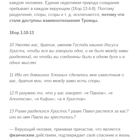
каждом человеке. Единая неделимая природа созидания
пребывает в каждом верующем (1Кор.13:4-8). Поэтому:
разделения, споры, ссоры и т. д. исключаются,
потому что
стали доступны взаимоотношения Троицы.
1Кор.1:10-13
10 Умоляю вас, братия, именем Господа нашего Иисуса
Христа, чтобы все вы говорили одно, и не было между вами
разделений, но чтобы вы соединены были в одном духе и в
одних мыслях.
11 Ибо от домашних Хлоиных сделалось мне известным о
вас, братия мои, что между вами есть споры.
12 Я разумею то, что у вас говорят: «я Павлов»; «я
Аполлосов»; «я Кифин»; «а я Христов».
13 Разве разделился Христос? разве Павел распялся за вас?
или во имя Павла вы крестились?
— Верующий человек, принимая причастие, что является
физическим
действием, подтверждает своё спасение и жизнь