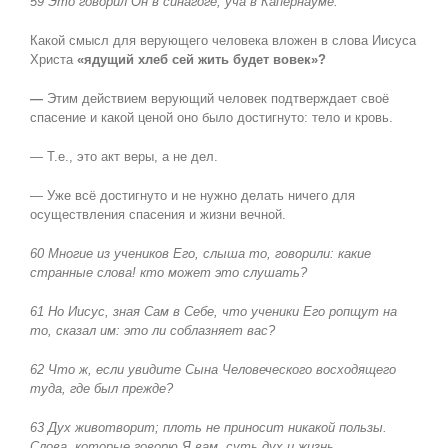
59 Это говорил Он в синагоге, уча в Капернауме.
Какой смысл для верующего человека вложен в слова Иисуса
Христа
«ядущий хлеб сей жить будет вовек»?
—
Этим действием верующий человек подтверждает своё
спасение и какой ценой оно было достигнуто: тело и кровь.
— Т.е., это акт веры, а не дел.
— Уже всё достигнуто и не нужно делать ничего для
осуществления спасения и жизни вечной.
60 Многие из учеников Его, слыша то, говорили: какие
странные слова! кто может это слушать?
61 Но Иисус, зная Сам в Себе, что ученики Его ропщут на
то, сказал им: это ли соблазняет вас?
62 Что ж, если увидите Сына Человеческого восходящего
туда, где был прежде?
63 Дух животворит; плоть не приносит никакой пользы.
Слова, которые говорю Я вам, суть дух и жизнь.