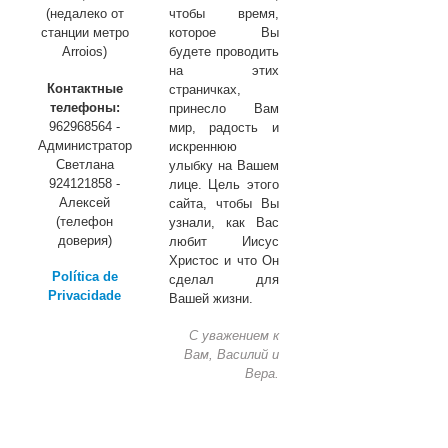
(недалеко от
чтобы время,
станции метро
которое Вы
Arroios)
будете проводить
на этих
Контактные
страничках,
телефоны:
принесло Вам
962968564 -
мир, радость и
Администратор
искреннюю
Светлана
улыбку на Вашем
924121858 -
лице. Цель этого
Алексей
сайта, чтобы Вы
(телефон
узнали, как Вас
доверия)
любит Иисус
Христос и что Он
Política de
сделал для
Privacidade
Вашей жизни.
С уважением к
Вам, Василий и
Вера.