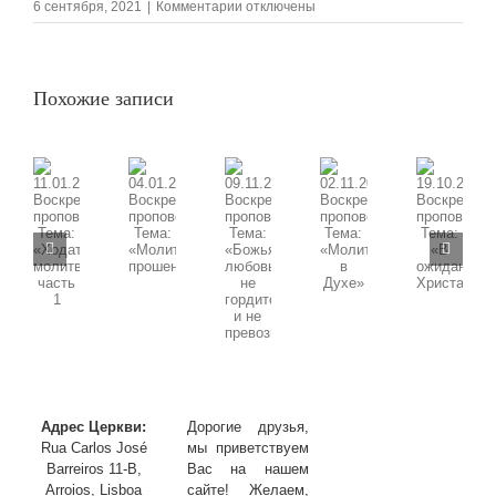
к
6 сентября, 2021
|
Комментарии
отключены
записи
05.09.2021
Воскресная
проповедь,
Похожие записи
Тема:
«Любовь
в
действии:
Причастие»
09.11.2025
11.01.2026
02.11.2025
19.10.2025
04.01.2026
Воскресная
Воскресная
Воскресная
Воскресная
Воскресная
проповедь,
проповедь,
проповедь,
проповедь,
проповедь,
Тема:
Тема:
Тема:
Тема:
Тема:
«Божья
«Ходатайственная
«Молитва
«В
«Молитва
любовь
молитва»
в
ожидании
прошения»
не
часть
Духе»
Христа»
гордится
1
и
не
превозносится»
Адрес Церкви:
Дорогие друзья,
Rua Carlos José
мы приветствуем
Barreiros 11-B,
Вас на нашем
Arroios, Lisboa
сайте! Желаем,