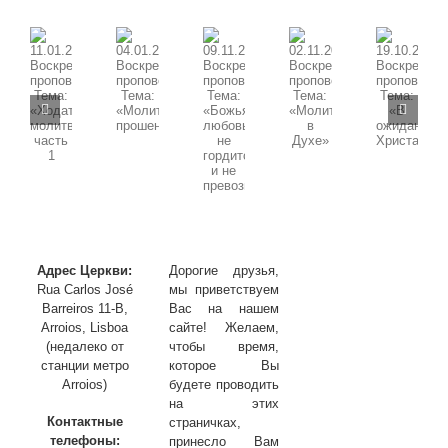
свыше»
часть
4
09.11.2025
11.01.2026
02.11.2025
19.10.2025
04.01.2026
Воскресная
Воскресная
Воскресная
Воскресная
Воскресная
проповедь,
проповедь,
проповедь,
проповедь,
проповедь,
Тема:
Тема:
Тема:
Тема:
Тема:
«Божья
«Ходатайственная
«Молитва
«В
«Молитва
любовь
молитва»
в
ожидании
прошения»
не
часть
Духе»
Христа»
гордится
1
и
не
превозносится»
Адрес Церкви:
Дорогие друзья,
Rua Carlos José
мы приветствуем
Barreiros 11-B,
Вас на нашем
Arroios, Lisboa
сайте! Желаем,
(недалеко от
чтобы время,
станции метро
которое Вы
Arroios)
будете проводить
на этих
Контактные
страничках,
телефоны:
принесло Вам