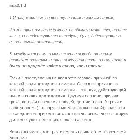
Еф.2:1-3
1 И вас, мертвых по преступлениям и грехам вашим,
2 в которых вы некогда жили, по обычаю мира сего, по воле
князя, господствующего в воздухе, духа, действующего
ныне в сынах противления,
3
между которыми и мы все жили некогда по нашим
плотским похотям, исполняя желания плоти и помыслов,
и
были по природе чадами гнева, как и прочие
,
Грехи и преступления не являются главной причиной по
которой люди находятся в смерти. Основная причина по
которой люди находятся в смерти — это
дух, действующий
ныне в сынах противления.
Другими словами, природа
греха, которая определяет людей, детьми гнева. А грехи и
преступления (т. е нарушение Божьих заповедей), являются
последствием природы греха внутри человека, через которую
дьявол осуществляет свою волю на земле.
Важно понимать, что грех и смерть не являются творениями
Божьими.