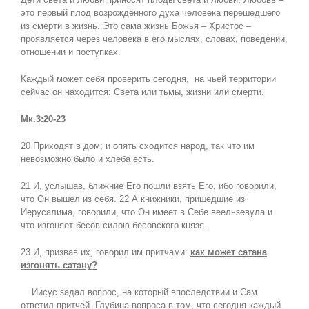
это первый плод возрождённого духа человека перешедшего
из смерти в жизнь. Это сама жизнь Божья – Христос –
проявляется через человека в его мыслях, словах, поведении,
отношении и поступках.
Каждый может себя проверить сегодня, на чьей территории
сейчас он находится: Света или тьмы, жизни или смерти.
Мк.3:20-23
20 Приходят в дом; и опять сходится народ, так что им
невозможно было и хлеба есть.
21 И, услышав, ближние Его пошли взять Его, ибо говорили,
что Он вышел из себя. 22 А книжники, пришедшие из
Иерусалима, говорили, что Он имеет в Себе веельзевула и
что изгоняет бесов силою бесовского князя.
23 И, призвав их, говорил им притчами:
как может сатана
изгонять сатану?
Иисус задал вопрос, на который впоследствии и Сам
ответил притчей. Глубина вопроса в том, что сегодня каждый