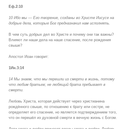
Еф.2:10
10 Ибо мы — Его творение, созданы во Христе Иисусе на
добрые дела, которые Бог предназначил нам исполнять.
В чем суть добрых дел во Христе и почему они так важны?
Влияют ли наши дела на наше спасение, после рождения
свыше?
Апостол Иоан говорит:
1Ин.3:14
14 Мы знаем, что мы перешли из смерти в жизнь, потому
что любим братьев; не любящий брата пребывает в
смерти.
Любовь Христа, которая действует через христианина
рождённого свыше, по отношению к брату или сестре, не
определяет его спасение, но является подтверждением того,
что он перешёл из духовной смерти в вечную жизнь с Богом.
Дети света и любви приносят плоды света и любви. Любовь –