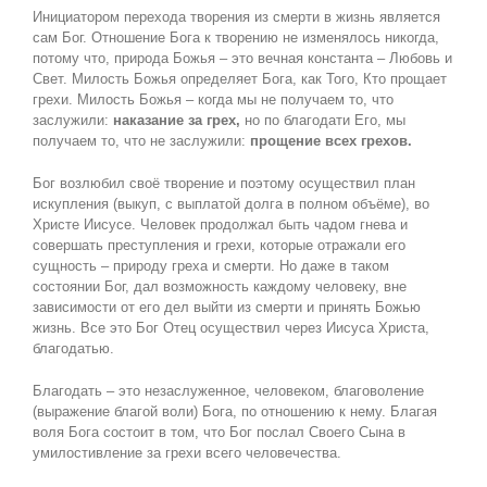
Инициатором перехода творения из смерти в жизнь является
сам Бог. Отношение Бога к творению не изменялось никогда,
потому что, природа Божья – это вечная константа – Любовь и
Свет. Милость Божья определяет Бога, как Того, Кто прощает
грехи. Милость Божья – когда мы не получаем то, что
заслужили:
наказание за грех,
но по благодати Его, мы
получаем то, что не заслужили:
прощение всех грехов.
Бог возлюбил своё творение и поэтому осуществил план
искупления (выкуп, с выплатой долга в полном объёме), во
Христе Иисусе. Человек продолжал быть чадом гнева и
совершать преступления и грехи, которые отражали его
сущность – природу греха и смерти. Но даже в таком
состоянии Бог, дал возможность каждому человеку, вне
зависимости от его дел выйти из смерти и принять Божью
жизнь. Все это Бог Отец осуществил через Иисуса Христа,
благодатью.
Благодать – это незаслуженное, человеком, благоволение
(выражение благой воли) Бога, по отношению к нему. Благая
воля Бога состоит в том, что Бог послал Своего Сына в
умилостивление за грехи всего человечества.