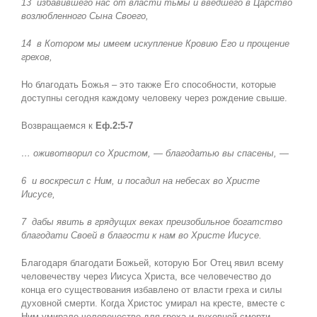
13
избавившего нас от власти тьмы и введшего в Царство
возлюбленного Сына Своего,
14
в Котором мы имеем искупление Кровию Его и прощение
грехов,
Но благодать Божья – это также Его способности, которые
доступны сегодня каждому человеку через рождение свыше.
Возвращаемся к
Еф.2:5-7
… оживотворил со Христом, — благодатью вы спасены, —
6
и воскресил с Ним, и посадил на небесах во Христе
Иисусе,
7
дабы явить в грядущих веках преизобильное богатство
благодати Своей в благости к нам во Христе Иисусе.
Благодаря благодати Божьей, которую Бог Отец явил всему
человечеству через Иисуса Христа, все человечество до
конца его существования избавлено от власти греха и силы
духовной смерти. Когда Христос умирал на кресте, вместе с
Ним умирало человечество для греха и духовной смерти