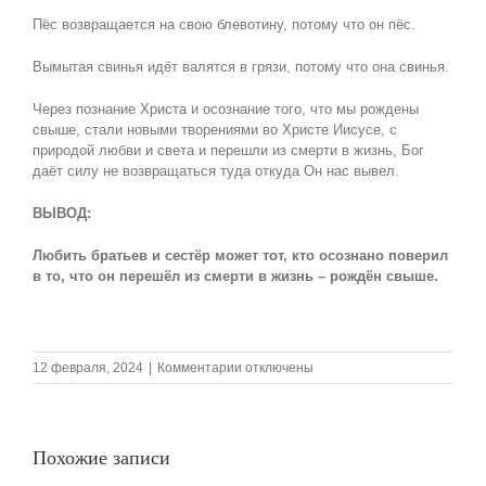
Пёс возвращается на свою блевотину, потому что он пёс.
Вымытая свинья идёт валятся в грязи, потому что она свинья.
Через познание Христа и осознание того, что мы рождены
свыше, стали новыми творениями во Христе Иисусе, с
природой любви и света и перешли из смерти в жизнь, Бог
даёт силу не возвращаться туда откуда Он нас вывел.
ВЫВОД:
Любить братьев и сестёр может тот, кто осознано поверил
в то, что он перешёл из смерти в жизнь – рождён свыше.
к
12 февраля, 2024
|
Комментарии
отключены
записи
11.02.2024
Воскресная
проповедь,
Похожие записи
Тема:
«Рождение