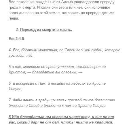
Все поколения рождённые от Адама унаследовали природу
греха и смерти. И хотят они этого или нет, они исполняют
волю дьявола на этой земле, оставаясь по природе детьми
гнева.
Переход из смерти в жизнь.
Еф.2:4-8
4
Бог, богатый милостью, по Своей великой любви, которою
возлюбил нас,
5 и нас, мертвых по преступлениям, оживотворил со
Христом, — благодатью вы спасены, —
6
и воскресил с Ним, и посадил на небесах во Христе
Иисусе,
7
дабы явить в грядущих веках преизобильное богатство
благодати Своей в благости к нам во Христе Иисусе.
8 Ибо благодатью вы спасены через веру, и сие не от
вас, Божий дар: не от дел, чтобы никто не хвалился.