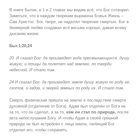
В книге Бытие, в 1 и 2 главах мы видим всё, что Бог сотворил.
Заметьте, что в каждом творении выражена Божья Жизнь –
Сам Христос. Бог, творя, не наделял творения смертью. Бог в
безмерной любви создавал всё весьма хорошо, давая всему
дыхание жизни.
Быт.1:20,24
20
И сказал Бог: да произведет вода пресмыкающихся, душу
живую; и птицы да полетят над землею, по тверди
небесной. И стало так.
24 И сказал Бог: да произведет земля душу живую по роду её,
скотов, и гадов, и зверей земных по роду их. И стало так.
Смерть физическая пришла на землю в последствии смерти
духовной (отделение от Бога). Адам был отделён от Бога не
за то, что он сделал, а за то,
кем он стал по природе,
после
акта непослушания Богу. И чтобы Адам в своей грешной
природе не был истреблён с лица земли, любящий Бог
отделил его, чтобы сохранить.