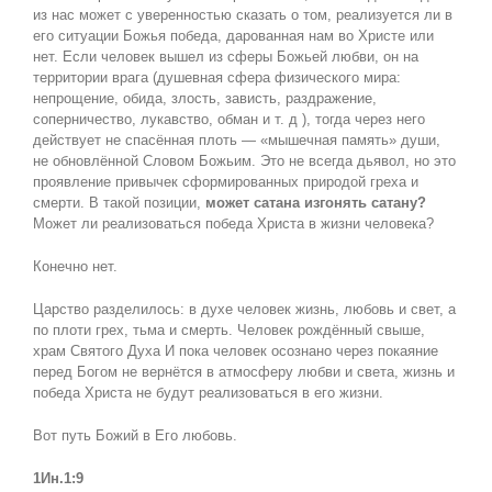
из нас может с уверенностью сказать о том, реализуется ли в
его ситуации Божья победа, дарованная нам во Христе или
нет. Если человек вышел из сферы Божьей любви, он на
территории врага (душевная сфера физического мира:
непрощение, обида, злость, зависть, раздражение,
соперничество, лукавство, обман и т. д ), тогда через него
действует не спасённая плоть — «мышечная память» души,
не обновлённой Словом Божьим. Это не всегда дьявол, но это
проявление привычек сформированных природой греха и
смерти. В такой позиции,
может сатана изгонять сатану?
Может ли реализоваться победа Христа в жизни человека?
Конечно нет.
Царство разделилось: в духе человек жизнь, любовь и свет, а
по плоти грех, тьма и смерть. Человек рождённый свыше,
храм Святого Духа И пока человек осознано через покаяние
перед Богом не вернётся в атмосферу любви и света, жизнь и
победа Христа не будут реализоваться в его жизни.
Вот путь Божий в Его любовь.
1Ин.1:9