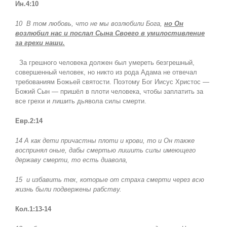
Ин.4:10
10
В том любовь, что не мы возлюбили Бога,
но Он
возлюбил нас и послал Сына Своего в умилостивление
за грехи наши.
За грешного человека должен был умереть безгрешный,
совершенный человек, но никто из рода Адама не отвечал
требованиям Божьей святости. Поэтому Бог Иисус Христос —
Божий Сын — пришёл в плоти человека, чтобы заплатить за
все грехи и лишить дьявола силы смерти.
Евр.2:14
14 А как дети причастны плоти и крови, то и Он также
воспринял оные, дабы смертью лишить силы имеющего
державу смерти, то есть диавола,
15
и избавить тех, которые от страха смерти через всю
жизнь были подвержены рабству.
Кол.1:13-14