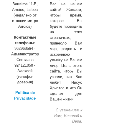
Barreiros 11-B,
Вас на нашем
Arroios, Lisboa
сайте! Желаем,
(недалеко от
чтобы время,
станции метро
которое Вы
Arroios)
будете проводить
на этих
Контактные
страничках,
телефоны:
принесло Вам
962968564 -
мир, радость и
Администратор
искреннюю
Светлана
улыбку на Вашем
924121858 -
лице. Цель этого
Алексей
сайта, чтобы Вы
(телефон
узнали, как Вас
доверия)
любит Иисус
Христос и что Он
Política de
сделал для
Privacidade
Вашей жизни.
С уважением к
Вам, Василий и
Вера.