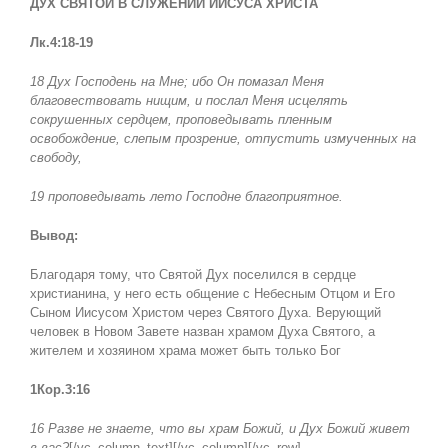
ДУХ СВЯТОЙ В СЛУЖЕНИИ ИИСУСА ХРИСТА
Лк.4:18-19
18 Дух Господень на Мне; ибо Он помазал Меня
благовествовать нищим, и послал Меня исцелять
сокрушенных сердцем, проповедывать пленным
освобождение, слепым прозрение, отпустить измученных на
свободу,
19 проповедывать лето Господне благоприятное.
Вывод:
Благодаря тому, что Святой Дух поселился в сердце
христианина, у него есть общение с Небесным Отцом и Его
Сыном Иисусом Христом через Святого Духа. Верующий
человек в Новом Завете назван храмом Духа Святого, а
жителем и хозяином храма может быть только Бог
1Кор.3:16
16 Разве не знаете, что вы храм Божий, и Дух Божий живет
в вас?
[/vc_column_text][/vc_column][/vc_row]