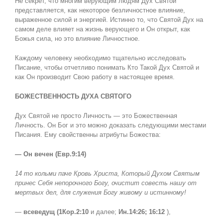
Не секрет, что многим верующим людям Дух Святой
представляется, как некоторое безличностное влияние,
выраженное силой и энергией. Истинно то, что Святой Дух на
самом деле влияет на жизнь верующего и Он открыт, как
Божья сила, но это влияние Личностное.
Каждому человеку необходимо тщательно исследовать
Писание, чтобы отчетливо понимать Кто Такой Дух Святой и
как Он производит Свою работу в настоящее время.
БОЖЕСТВЕННОСТЬ ДУХА СВЯТОГО
Дух Святой не просто Личность — это Божественная
Личность. Он Бог и это можно доказать следующими местами
Писания. Ему свойственны атрибуты Божества:
— Он вечен (Евр.9:14)
14 то кольми паче Кровь Христа, Который Духом Святым
принес Себя непорочного Богу, очистит совесть нашу от
мертвых дел, для служения Богу живому и истинному!
—
всеведущ (1Кор.2:10
и далее;
Ин.14:26; 16:12
),