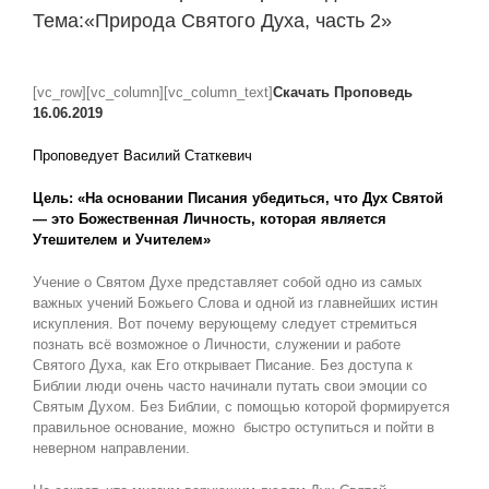
Тема:«Природа Святого Духа, часть 2»
View
Larger
[vc_row][vc_column][vc_column_text]
Скачать Проповедь
Image
16
.06.2019
Проповедует Василий Статкевич
Цель: «На основании Писания убедиться, что Дух Святой
— это Божественная Личность, которая является
Утешителем и Учителем»
Учение о Святом Духе представляет собой одно из самых
важных учений Божьего Слова и одной из главнейших истин
искупления. Вот почему верующему следует стремиться
познать всё возможное о Личности, служении и работе
Святого Духа, как Его открывает Писание. Без доступа к
Библии люди очень часто начинали путать свои эмоции со
Святым Духом. Без Библии, с помощью которой формируется
правильное основание, можно быстро оступиться и пойти в
неверном направлении.