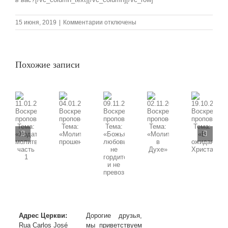
к
15 июня, 2019
|
Комментарии
отключены
записи
16.06.2019
Воскресная
проповедь,
Похожие записи
Тема:«Природа
Святого
Духа,
часть
2»
09.11.2025
11.01.2026
02.11.2025
19.10.2025
04.01.2026
Воскресная
Воскресная
Воскресная
Воскресная
Воскресная
проповедь,
проповедь,
проповедь,
проповедь,
проповедь,
Тема:
Тема:
Тема:
Тема:
Тема:
«Божья
«Ходатайственная
«Молитва
«В
«Молитва
любовь
молитва»
в
ожидании
прошения»
не
часть
Духе»
Христа»
гордится
1
и
не
превозносится»
Адрес Церкви:
Дорогие друзья,
Rua Carlos José
мы приветствуем