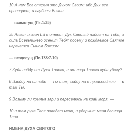
10 А нам Бог открыл это Духом Своим; ибо Дух все
проницает, и глубины Божии.
—
всемогущ (Лк.1:35)
35 Ангел сказал Ей в ответ: Дух Святый найдет на Тебя, и
сила Всевышнего осенит Тебя; посему и рождаемое Святое
наречется Сыном Божиим.
— вездесущ (Пс.138:7-10)
7 Куда пойду от Духа Твоего, и от лица Твоего куда убегу?
8 Взойду ли на небо — Ты там; сойду ли в преисподнюю — и
там Ты.
9 Возьму ли крылья зари и переселюсь на край моря, —
10 и там рука Твоя поведет меня, и удержит меня десница
Твоя.
ИМЕНА ДУХА СВЯТОГО