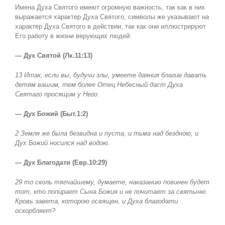
Имена Духа Святого имеют огромную важность, так как в них
выражается характер Духа Святого, символы же указывают на
характер Духа Святого в действии, так как они иллюстрируют
Его работу в жизни верующих людей:
— Дух Святой (Лк.11:13)
13 Итак, если вы, будучи злы, умеете даяния благие давать
детям вашим, тем более Отец Небесный даст Духа
Святаго просящим у Него.
— Дух Божий (Быт.1:2)
2 Земля же была безвидна и пуста, и тьма над бездною, и
Дух Божий носился над водою.
— Дух Благодати (Евр.10:29)
29 то сколь тягчайшему, думаете, наказанию повинен будет
тот, кто попирает Сына Божия и не почитает за святыню
Кровь завета, которою освящен, и Духа благодати
оскорбляет?