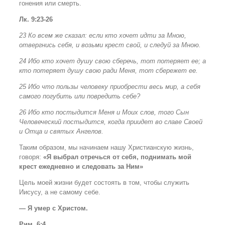
гонения или смерть.
Лк. 9:23-26
23 Ко всем же сказал: если кто хочет идти за Мною,
отвергнись себя, и возьми крест свой, и следуй за Мною.
24 Ибо кто хочет душу свою сберечь, тот потеряет ее; а
кто потеряет душу свою ради Меня, тот сбережет ее.
25 Ибо что пользы человеку приобрести весь мир, а себя
самого погубить или повредить себе?
26 Ибо кто постыдится Меня и Моих слов, того Сын
Человеческий постыдится, когда приидет во славе Своей
и Отца и святых Ангелов.
Таким образом, мы начинаем нашу Христианскую жизнь,
говоря:
«Я выбрал отречься от себя, поднимать мой
крест ежедневно и следовать за Ним»
Цель моей жизни будет состоять в том, чтобы служить
Иисусу, а не самому себе.
— Я умер с Христом.
Рим. 6:4