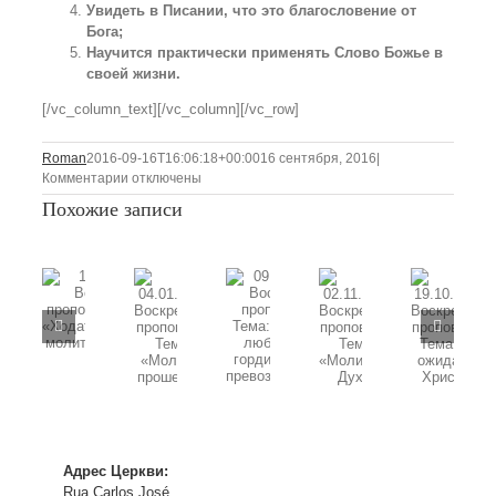
Увидеть в Писании, что это благословение от
Бога;
Научится практически применять Слово Божье в
своей жизни.
[/vc_column_text][/vc_column][/vc_row]
Roman
2016-09-16T16:06:18+00:00
16 сентября, 2016
|
к
Комментарии
отключены
записи
Похожие записи
18.09.2016
Воскресная
проповедь,Тема:
«Водное
09.11.2025
крещение
11.01.2026
Воскресная
—
Воскресная
проповедь,
02.11.2025
19.10.2025
благословение
04.01.2026
проповедь,
Тема:
Воскресная
Воскресная
от
Воскресная
Тема:
«Божья
проповедь,
проповедь,
Бога»
проповедь,
«Ходатайственная
любовь
Тема:
Тема:
Тема:
молитва»
не
«Молитва
«В
«Молитва
часть
гордится
в
ожидании
прошения»
1
и
Духе»
Христа»
Адрес Церкви:
не
Rua Carlos José
превозносится»