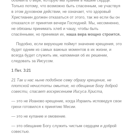
объявить о вере, которую мы храним в нашем сердце.
Только потому, что возможно быть спасенным, не участвуя
в этом духовном действии, не означает, что здоровый
Христианин должен отказаться от этого, так же если бы он
отказался от принятия вечери Господней. Мы, несомненно,
не обязаны принимать хлеб и чашу, чтобы быть
спасёнными, но принимая их,
наша вера мощно строится.
Подобно, если верующие поймут значение крещения, это
будет одним из самых важных моментов в их жизни, и
всегда будет служить им, напоминая об их решении,
следовать за Иисусом.
1 Пет. 3:21
21 Так и нас ныне подобное сему образу крещение, не
плотской нечистоты омытие, но обещание Богу доброй
совести, спасает воскресением Иисуса Христа,
— это не Иоаново крещение, когда Израиль исповедуя свои
грехи готовился к принятию Месии.
— это не купание и омовение.
— это обещание Богу служить чистым сердцем и доброй
совестью.