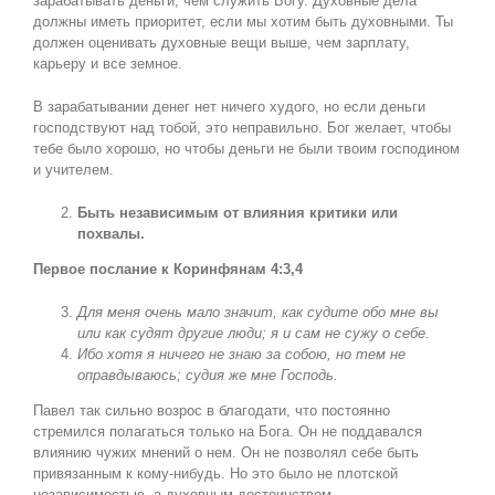
зарабатывать деньги, чем служить Богу. Духовные дела
должны иметь приоритет, если мы хотим быть духовными. Ты
должен оценивать духовные вещи выше, чем зарплату,
карьеру и все земное.
В зарабатывании денег нет ничего худого, но если деньги
господствуют над тобой, это неправильно. Бог желает, чтобы
тебе было хорошо, но чтобы деньги не были твоим господином
и учителем.
Быть независимым от влияния критики или
похвалы.
Первое послание к Коринфянам 4:3,4
Для меня очень мало значит, как судите обо мне вы
или как судят другие люди; я и сам не сужу о себе.
Ибо хотя я ничего не знаю за собою, но тем не
оправдываюсь; судия же мне Господь.
Павел так сильно возрос в благодати, что постоянно
стремился полагаться только на Бога. Он не поддавался
влиянию чужих мнений о нем. Он не позволял себе быть
привязанным к кому-нибудь. Но это было не плотской
независимостью, а духовным достоинством.