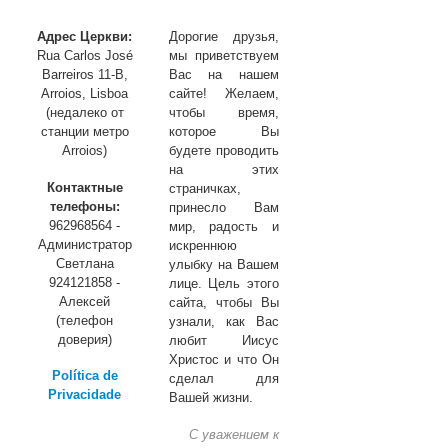
Адрес Церкви:
Дорогие друзья,
Rua Carlos José
мы приветствуем
Barreiros 11-B,
Вас на нашем
Arroios, Lisboa
сайте! Желаем,
(недалеко от
чтобы время,
станции метро
которое Вы
Arroios)
будете проводить
на этих
Контактные
страничках,
телефоны:
принесло Вам
962968564 -
мир, радость и
Администратор
искреннюю
Светлана
улыбку на Вашем
924121858 -
лице. Цель этого
Алексей
сайта, чтобы Вы
(телефон
узнали, как Вас
доверия)
любит Иисус
Христос и что Он
Política de
сделал для
Privacidade
Вашей жизни.
С уважением к