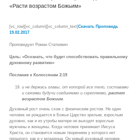
«Расти возрастом Божьим»
View
Larger
[vc_row][vc_column][vc_column_text]
Скачать Проповедь
Image
19
.02.2017
Проповедует Роман Статкевич
Цель: «Осознать, что будет способствовать правильному
духовному развитию»
Послание к Колоссянам 2:19
и не держась главы, от которой все тело, составами
и связями будучи соединяемо и скрепляемо,
растет
возрастом Божиим
.
Духовный рост очень схож с физическим ростом. Не один
человек не рождается в Божье Царство зрелым, взрослым
духовно, как и из утробы матери не выходят взрослые
мужчины и женщины. Когда человек принимает Иисуса
Христа, он становится новым творением у которого нет
прошлого, как и у младенца. Он новый духовный человек,