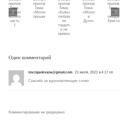
09.11.2025
11.01.2026
02.11.2025
19.10.2025
04.01.2026
Воскресная
Воскресная
Воскресная
Воскресная
Воскресная
проповедь,
проповедь,
проповедь,
проповедь,
проповедь,
Тема:
Тема:
Тема:
Тема:
Тема:
«Божья
«Ходатайственная
«Молитва
«В
«Молитва
любовь
молитва»
в
ожидании
прошения»
не
часть
Духе»
Христа»
гордится
1
и
не
превозносится»
Один комментарий
tovcigaoksana@gmail.com
21 июля, 2021 в 4:17 пп
Спасибо за вдохновляющее слово
Комментирование не разрешено.