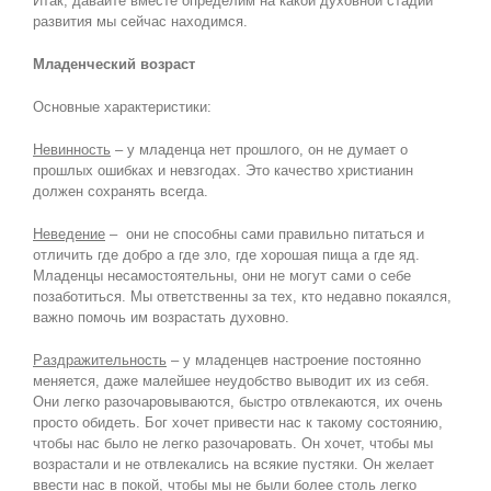
Итак, давайте вместе определим на какой духовной стадии
развития мы сейчас находимся.
Младенческий возраст
Основные характеристики:
Невинность
– у младенца нет прошлого, он не думает о
прошлых ошибках и невзгодах. Это качество христианин
должен сохранять всегда.
Неведение
– они не способны сами правильно питаться и
отличить где добро а где зло, где хорошая пища а где яд.
Младенцы несамостоятельны, они не могут сами о себе
позаботиться. Мы ответственны за тех, кто недавно покаялся,
важно помочь им возрастать духовно.
Раздражительность
– у младенцев настроение постоянно
меняется, даже малейшее неудобство выводит их из себя.
Они легко разочаровываются, быстро отвлекаются, их очень
просто обидеть. Бог хочет привести нас к такому состоянию,
чтобы нас было не легко разочаровать. Он хочет, чтобы мы
возрастали и не отвлекались на всякие пустяки. Он желает
ввести нас в покой, чтобы мы не были более столь легко