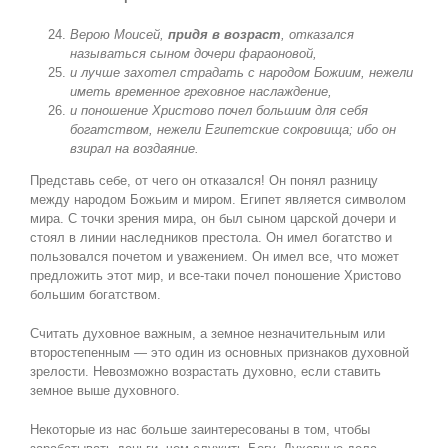
Верою Моисей,
придя в возраст
, отказался
называться сыном дочери фараоновой,
и лучше захотел страдать с народом Божиим, нежели
иметь временное греховное наслаждение,
и поношение Христово почел большим для себя
богатством, нежели Египетские сокровища; ибо он
взирал на воздаяние.
Представь себе, от чего он отказался! Он понял разницу
между народом Божьим и миром. Египет является символом
мира. С точки зрения мира, он был сыном царской дочери и
стоял в линии наследников престола. Он имел богатство и
пользовался почетом и уважением. Он имел все, что может
предложить этот мир, и все-таки почел поношение Христово
большим богатством.
Считать духовное важным, а земное незначительным или
второстепенным — это один из основных признаков духовной
зрелости. Невозможно возрастать духовно, если ставить
земное выше духовного.
Некоторые из нас больше заинтересованы в том, чтобы