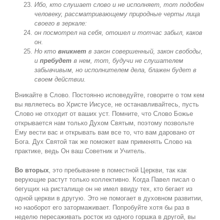
Ибо, кто слушает слово и не исполняет, тот подобен
человеку, рассматривающему природные черты лица
своего в зеркале:
он посмотрел на себя, отошел и тотчас забыл, каков
он.
Но кто
вникнет
в закон совершенный, закон свободы,
и
пребудет
в нем, тот, будучи не слушателем
забывчивым, но исполнителем дела, блажен будет в
своем действии.
Вникайте в Слово. Постоянно исповедуйте, говорите о том кем
вы являетесь во Христе Иисусе, не останавливайтесь, пусть
Слово не отходит от ваших уст. Помните, что Слово Божье
открывается нам только Духом Святым, поэтому позвольте
Ему вести вас и открывать вам все то, что вам даровано от
Бога. Дух Святой так же поможет вам применять Слово на
практике, ведь Он ваш Советник и Учитель.
Во вторых
, это пребывание в поместной Церкви, так как
верующие растут только коллективно. Когда Павел писал о
бегущих на ристалище он не имел ввиду тех, кто бегает из
одной церкви в другую. Это не помогает в духовном развитии,
но наоборот его затормаживает. Попробуйте хотя бы раз в
неделю пересаживать росток из одного горшка в другой, вы