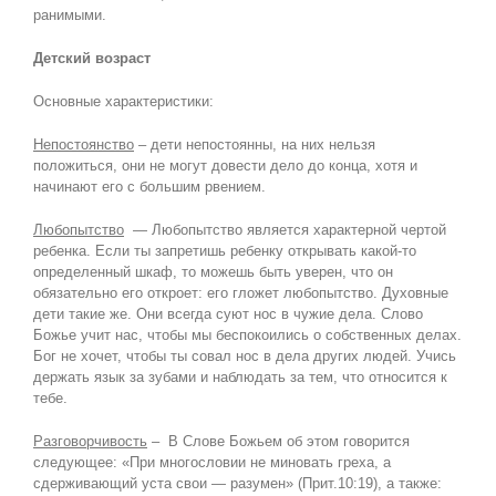
ранимыми.
Детский возраст
Основные характеристики:
Непостоянство
– дети непостоянны, на них нельзя
положиться, они не могут довести дело до конца, хотя и
начинают его с большим рвением.
Любопытство
— Любопытство является характерной чертой
ребенка. Если ты запретишь ребенку открывать какой-то
определенный шкаф, то можешь быть уверен, что он
обязательно его откроет: его гложет любопытство. Духовные
дети такие же. Они всегда суют нос в чужие дела. Слово
Божье учит нас, чтобы мы беспокоились о собственных делах.
Бог не хочет, чтобы ты совал нос в дела других людей. Учись
держать язык за зубами и наблюдать за тем, что относится к
тебе.
Разговорчивость
– В Слове Божьем об этом говорится
следующее: «При многословии не миновать греха, а
сдерживающий уста свои — разумен» (Прит.10:19), а также: