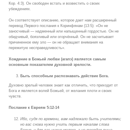
Кор. 4:3). Он свободен встать и возвестить о своих
убеждениях.
Он соответствует описанию, которое дает нам расширенный
перевод Первого послания к Коринфянам (13:5): «Он не
заносчивый — надменный или напыщенный гордостью. Он не
обидчивый, боязливый или огорчённый. Он не засчитывает
причиненное ему зло — он не обращает внимания на
пережитую несправедливость».
Хождение в Божьей любви (агапэ) является самым
основным показателем духовной зрелости.
Быть способным распознавать действие Бога.
Духовно зрелый человек знает как отличить, что приходит от
Бога и является волей Божьей, от желания плоти и своих
чувств.
Послание к Евреям 5:12-14
Ибо, судя по времени, вам надлежало быть учителями;
но вас снова нужно учить первым началам слова
Божия, и для вас нужно молоко, а не твердая пища.