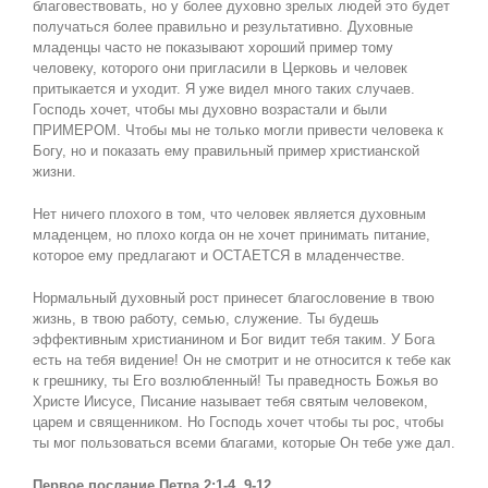
благовествовать, но у более духовно зрелых людей это будет
получаться более правильно и результативно. Духовные
младенцы часто не показывают хороший пример тому
человеку, которого они пригласили в Церковь и человек
притыкается и уходит. Я уже видел много таких случаев.
Господь хочет, чтобы мы духовно возрастали и были
ПРИМЕРОМ. Чтобы мы не только могли привести человека к
Богу, но и показать ему правильный пример христианской
жизни.
Нет ничего плохого в том, что человек является духовным
младенцем, но плохо когда он не хочет принимать питание,
которое ему предлагают и ОСТАЕТСЯ в младенчестве.
Нормальный духовный рост принесет благословение в твою
жизнь, в твою работу, семью, служение. Ты будешь
эффективным христианином и Бог видит тебя таким. У Бога
есть на тебя видение! Он не смотрит и не относится к тебе как
к грешнику, ты Его возлюбленный! Ты праведность Божья во
Христе Иисусе, Писание называет тебя святым человеком,
царем и священником. Но Господь хочет чтобы ты рос, чтобы
ты мог пользоваться всеми благами, которые Он тебе уже дал.
Первое послание Петра 2:1-4, 9-12