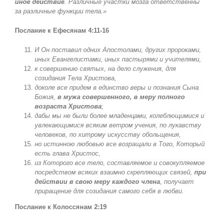
иное действие
. Различные участки мозга ответственны
за различные функции тела.»
Послание к Ефесянам 4:11-16
И Он поставил одних Апостолами, других пророками,
иных Евангелистами, иных пастырями и учителями,
к совершению святых, на дело служения, для
созидания Тела Христова,
доколе все придем в единство веры и познания Сына
Божия,
в мужа совершенного, в меру полного
возраста Христова
;
дабы мы не были более младенцами, колеблющимися и
увлекающимися всяким ветром учения, по лукавству
человеков, по хитрому искусству обольщения,
но истинною любовью все возращали в Того, Который
есть глава Христос,
из Которого все тело, составляемое и совокупляемое
посредством всяких взаимно скрепляющих связей,
при
действии в свою меру каждого члена
, получает
приращение для созидания самого себя в любви.
Послание к Колоссянам 2:19