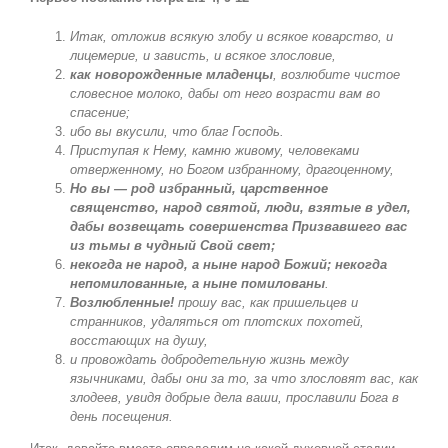
Итак, отложив всякую злобу и всякое коварство, и
лицемерие, и зависть, и всякое злословие,
как новорожденные младенцы
, возлюбите чистое
словесное молоко, дабы от него возрасти вам во
спасение;
ибо вы вкусили, что благ Господь.
Приступая к Нему, камню живому, человеками
отверженному, но Богом избранному, драгоценному,
Но вы — род избранный, царственное
священство, народ святой, люди, взятые в удел,
дабы возвещать совершенства Призвавшего вас
из тьмы в чудный Свой свет;
некогда не народ, а ныне народ Божий; некогда
непомилованные, а ныне помилованы
.
Возлюбленные!
прошу вас, как пришельцев и
странников, удаляться от плотских похотей,
восстающих на душу,
и провождать добродетельную жизнь между
язычниками, дабы они за то, за что злословят вас, как
злодеев, увидя добрые дела ваши, прославили Бога в
день посещения.