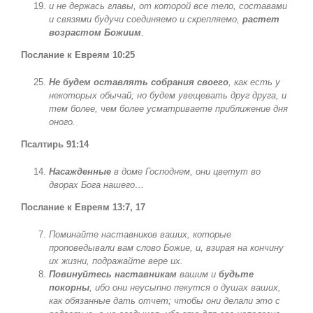
и не держась главы, от которой все тело, составами
и связями будучи соединяемо и скрепляемо,
растет
возрастом Божиим
.
Послание к Евреям 10:25
Не будем оставлять собрания своего
, как есть у
некоторых обычай; но будем увещевать друг друга, и
тем более, чем более усматриваете приближение дня
оного.
Псалтирь 91:14
Насажденные
в доме Господнем, они цветут во
дворах Бога нашего…
Послание к Евреям 13:7, 17
Поминайте наставников ваших, которые
проповедывали вам слово Божие, и, взирая на кончину
их жизни, подражайте вере их.
Повинуйтесь наставникам
вашим и
будьте
покорны
, ибо они неусыпно пекутся о душах ваших,
как обязанные дать отчет; чтобы они делали это с