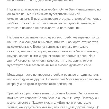
Над ним властвовал закон любви. Он не был напыщенным, но
он также не был и слишком чувствительным или
ожесточенным. В нем властвовал его дух, в который излилась
любовь Божья. Такой христианин открыт для обличений, но
критика и похвала не оказывает на него влияния.
Незрелые христиане часто чувствуют себя неуверенно, когда
на них не обращают внимания, или же, наоборот, становятся
высокомерными. Если их критикуют или же им только
кажется, что их критикуют, — они становятся беспокойными,
неуравновешенными и проникаются жалостью к себе. Но с
другой стороны, если они замечают, что их ценят, то они
чувствуют себя возвышенными и высоко думают о себе.
Младенцы часто не уверены в себе и ревниво следят за тем,
что о них думают другие. Поэтому они бросаются из стороны в
сторону и по-детски добиваются признания.
Зрелый же христианин имеет сознание Божье. Он постоянно
помнит, что говорит Слово Божье о нем и к нему. Поэтому он
может вместе с Павлом сказать: «Для меня очень мало
значит, как судите обо мне вы, или как судят другие люди» (1