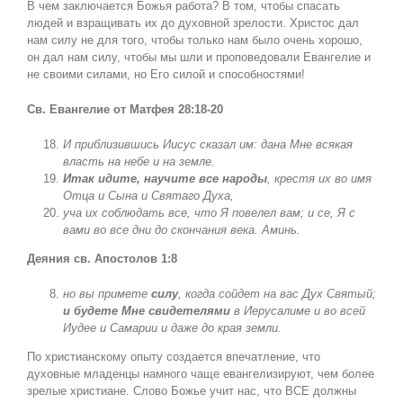
В чем заключается Божья работа? В том, чтобы спасать
людей и взращивать их до духовной зрелости. Христос дал
нам силу не для того, чтобы только нам было очень хорошо,
он дал нам силу, чтобы мы шли и проповедовали Евангелие и
не своими силами, но Его силой и способностями!
Св. Евангелие от Матфея 28:18-20
И приблизившись Иисус сказал им: дана Мне всякая
власть на небе и на земле.
Итак идите, научите все народы
, крестя их во имя
Отца и Сына и Святаго Духа,
уча их соблюдать все, что Я повелел вам; и се, Я с
вами во все дни до скончания века. Аминь.
Деяния св. Апостолов 1:8
но вы примете
силу
, когда сойдет на вас Дух Святый;
и будете Мне свидетелями
в Иерусалиме и во всей
Иудее и Самарии и даже до края земли.
По христианскому опыту создается впечатление, что
духовные младенцы намного чаще евангелизируют, чем более
зрелые христиане. Слово Божье учит нас, что ВСЕ должны