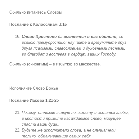
Обильно питайтесь Словом
Послание к Колоссянам 3:16
Слово Христово
да
вселяется в вас обильно
, со
всякою премудростью; научайте и вразумляйте друг
друга псалмами, славословием и духовными песнями,
во благодати воспевая в сердцах ваших Господу.
Обильно (синонимы) – в избытке; во множестве.
Исполняйте Слово Божье
Послание Иакова 1:21-25
Посему, отложив всякую нечистоту и остаток злобы,
в кротости примите насаждаемое слово, могущее
спасти ваши души.
Будьте же исполнители слова, а не слышатели
только, обманывающие самих себя.