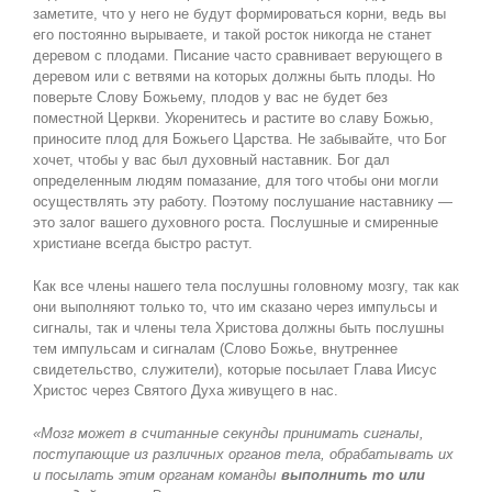
заметите, что у него не будут формироваться корни, ведь вы
его постоянно вырываете, и такой росток никогда не станет
деревом с плодами. Писание часто сравнивает верующего в
деревом или с ветвями на которых должны быть плоды. Но
поверьте Слову Божьему, плодов у вас не будет без
поместной Церкви. Укоренитесь и растите во славу Божью,
приносите плод для Божьего Царства. Не забывайте, что Бог
хочет, чтобы у вас был духовный наставник. Бог дал
определенным людям помазание, для того чтобы они могли
осуществлять эту работу. Поэтому послушание наставнику —
это залог вашего духовного роста. Послушные и смиренные
христиане всегда быстро растут.
Как все члены нашего тела послушны головному мозгу, так как
они выполняют только то, что им сказано через импульсы и
сигналы, так и члены тела Христова должны быть послушны
тем импульсам и сигналам (Слово Божье, внутреннее
свидетельство, служители), которые посылает Глава Иисус
Христос через Святого Духа живущего в нас.
«Мозг может в считанные секунды принимать сигналы,
поступающие из различных органов тела, обрабатывать их
и посылать этим органам команды
выполнить то или