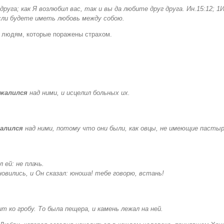
друга
;
как Я возлюбил вас
,
так и вы да любите друг друга
.
Ин
.
15:12; 1
сли будете иметь любовь между собою
.
к людям, которые поражены страхом.
жалился
над ними, и исцелил больных их.
алился
над ними, потому что они были, как овцы, не имеющие пастыря
 ей: не плачь.
новились, и Он сказал: юноша! тебе говорю, встань!
т ко гробу.
То была пещера
,
и камень лежал на ней
.