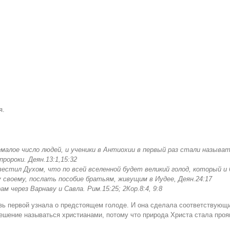
я.
емалое число людей
,
и ученики в Антиохии в первый раз стали называ
ророки. Деян.13:1,15:32
звестил Духом, что по всей вселенной будет великий голод, который и 
 своему, послать пособие братьям, живущим в Иудее, Деян.24:17
м через Варнаву и Савла. Рим.15:25; 2Кор.8:4, 9:8
ь первой узнала о предстоящем голоде. И она сделала соответствующие
ешение называться христианами, потому что природа Христа стала проя