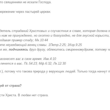
что священники не искали Господа.
пережение через пастырей церкви.
етель страданий Христовых и соучастник в славе, которая должна о
 ним не принужденно, но охотно и богоугодно, не для гнусной корысти, 
подавая пример стаду; Мк.10:44
те неувядающий венец славы. 1Петр.2:25; 1Кор.9:25
се же,
подчиняясь
друг другу, облекитесь смиренномудрием, потому 
 вознесет вас в свое время
.
Иак
.
4:10
ечется о вас. Пс.54:23; Мф.6:32; Лк.12:30
т.), потому что такова природа у верующих людей. Только тогда начну
ей от страха
?
ти Христа. В любви нет страха.