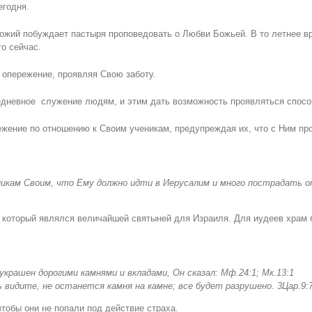
егодня.
жий побуждает пастыря проповедовать о Любви Божьей. В то летнее вре
о сейчас.
а опережение, проявляя Свою заботу.
седневное служение людям, и этим дать возможность проявляться спосо
ежение по отношению к Своим ученикам, предупреждая их, что с Ним пр
икам Своим, что Ему должно идти в Иерусалим и много пострадать о
 который являлся величайшей святыней для Израиля. Для иудеев храм б
украшен дорогими камнями и вкладами
,
Он сказал
: Мф.
24:1;
Мк.
13:1
 видите, не останется камня на камне; все будет разрушено. 3Цар.9:7
чтобы они не попали под действие страха.