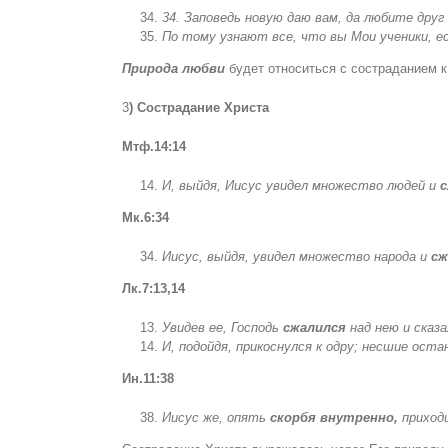
34
.
Заповедь новую даю вам
,
да любите друг 
По тому узнают все
,
что вы Мои ученики
,
е
Природа любви
будет относиться с состраданием 
3
) Сострадание Христа
Мтф.14:14
И, выйдя, Иисус увидел множество людей и
с
Мк.6:34
Иисус, выйдя, увидел множество народа и
сж
Лк.7:13,14
Увидев ее, Господь
сжалился
над нею и сказал
И, подойдя, прикоснулся к одру; несшие оста
Ин
.11:38
Иисус же
,
опять
скорбя внутренно
,
приходи