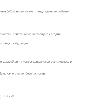
мя (2019) никто не мог предугадать те события,
бностям Христа через верующего сегодня.
оизойдёт в будущем.
т старейшин и первосвященников и книжников, и
ыл, как оплот их безопасности.
; Лк.19:44