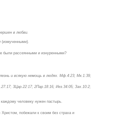
вершен в любви.
и
(измученными).
 не были рассеянными и изнуренными?
лезнь и всякую немощь в людях
. Мф.
4:23;
Мк.1:39;
17; 3Цар.22:17; 2Пар.18:16; Иез.34:05; Зах.10:2;
о каждому человеку нужен пастырь.
 Христом, побежали к своим без страха и