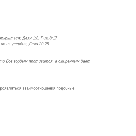
ткрыться: Деян.1:8; Рим.8:17
но из усердия, Деян.20:28
что Бог гордым противится, а смиренным дает
т проявляться взаимоотношения подобные