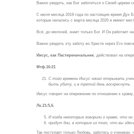
Важно увидеть, как Бог заботиться о Своей церкви с
С июля месяца 2019 года по настоящее время Дух Бо
которые начались с марта месяца 2020 и имеют мест
Всё, до мелочей, знает только Бог. И Он работает н
Важно увидеть эту заботу во Христе через Его пов
Иисус
,
как Пастиреначальник
, действовал на опер
Мтф.16:21
С того времени Иисус начал открывать учен
быть убиту, и в третий день воскреснуть.
Иисус говорит на опережение по отношению к храму,
Лк.21:5,6.
И когда некоторые говорили о храме
,
что он 
придут дни, в которые из того, что вы здесь
Так поступает только Любовь, заботясь о учениках, 