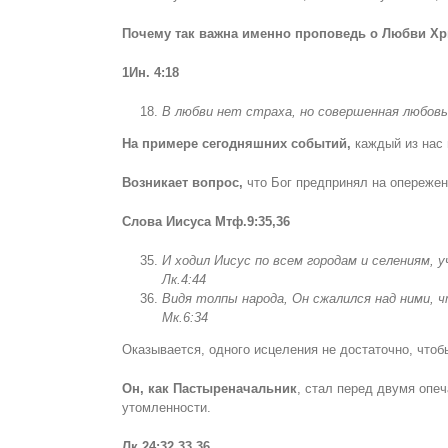
Почему так важна именно проповедь о Любви Хр
1Ин. 4:18
В любви нет страха, но совершенная любовь
На примере сегодняшних событий,
каждый из нас 
Возникает вопрос
,
что Бог предпринял на опережен
Слова Иисуса Мтф
.9:35,36
И ходил Иисус по всем городам и селениям
,
у
Лк.
4:44
Видя толпы народа, Он сжалился над ними, чт
Мк.6:34
Оказывается, одного исцеления не достаточно, чтоб
Он
,
как Пастыреначальник
, стал перед двумя опе
утомленности.
Лк.24:32,33,36
.