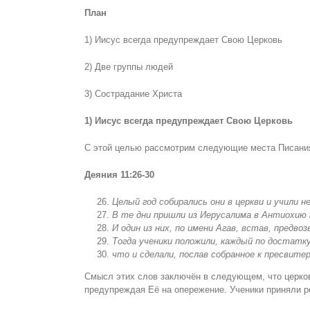
План
1) Иисус всегда предупреждает Свою Церковь
2) Две группы людей
3) Сострадание Христа
1) Иисус всегда предупреждает Свою Церковь
С этой целью рассмотрим следующие места Писани
Деяния
11:26-30
Целый год собирались они в церкви и учили н
В те дни пришли из Иерусалима в Антиохию п
И один из них, по имени Агав, встав, предво
Тогда ученики положили, каждый по достатку
что и сделали, послав собранное к пресвитера
Смысл этих слов заключён в следующем, что церков
предупреждая Её на опережение. Ученики приняли р