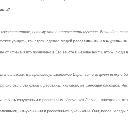
иста
?
 изгоняет страх, потому что в страхе есть мучение. Боящийся несо
может увидеть, как страх, сделал людей
рассеянными
и
изнуренным
ие от страха и что проявлено в Его заботе и безопасности, чтобы люди
ча в синагогах их
,
проповедуя Евангелие Царствия и исцеляя всякую бо
о они были изнурены и рассеяны, как овцы, не имеющие пастыря. Чис.27:
ы не быть изнуренным и рассеянным. Иисус, как Любовь, определил, чт
чаленными, измученными и рассеянными учениками. Они, после беседы с