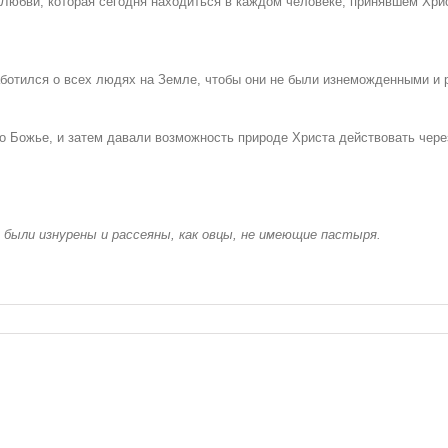
Любви, которая сегодня находиться в каждом человеке, принявшем Хри
аботился о всех людях на Земле, чтобы они не были изнеможденными и 
 Божье, и затем давали возможность природе Христа действовать через
и были изнурены и рассеяны, как овцы, не имеющие пастыря.