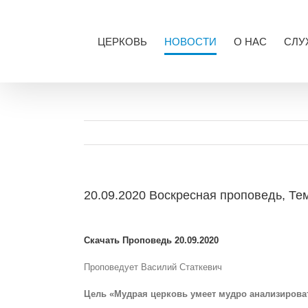
Skip
to
content
ЦЕРКОВЬ
НОВОСТИ
О НАС
СЛУ
20.09.2020 Воскресная проповедь, Т
View
Larger
Скачать Проповедь 20.
09.2020
Image
Проповедует Василий Статкевич
Цель «Мудрая церковь умеет мудро анализиров