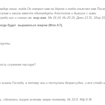
 сердце наше, когда Он говорил нам на дороге и когда изъяснял нам Писа
усалим и нашли вместе одиннадцать Апостолов и бывших с ними,
среди них и сказал им:
мир вам
. Мк.16:14; Ин.20:19; Деян.13:31; 1Кор.15
сегда
будет выражаться миром (Флп.4:7).
группы:
ность служения пастыря?
 искали Господа
,
а потому они и поступали безрассудно
,
и все стадо 
ь, сделались пищею всякому зверю полевому. Ис
.53:6; Мф.9:36