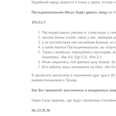
Иудейский народ оказался в плену у врага, потому 
Пастыреначальник Иисус будет давать пищу
на о
1Пт.5:1-7
Пастырей ваших умоляю я, сопастырь и свид
пасите Божие стадо, какое у вас, надзирая за
и не господствуя над наследием Божиим, но 
и когда явится Пастыреначальник, вы получи
Также и младшие, повинуйтесь пастырям; в
благодать. Иак
.
4:6;
Еф.5:21;
Флп
.2:3
Итак смиритесь под крепкую руку Божию
,
да
Все заботы ваши возложите на Него, ибо Он п
В целом все заключены в подчинении друг другу (5с
взаимоотношениям в Троице.
Как Бог привлечёт рассеянных и изнуренных люд
Через Свою Церковь, где будут проявлены способнос
Ин.13:35,36
.