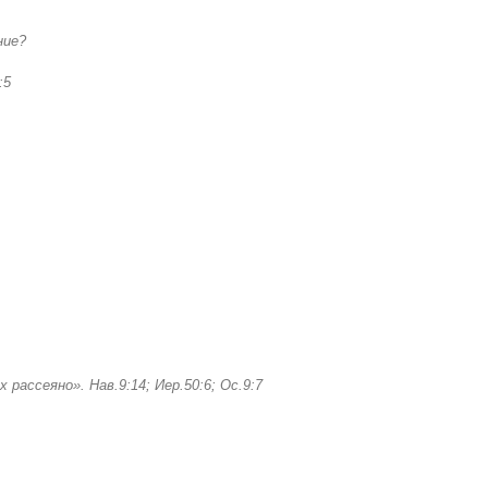
ние
?
:5
их рассеяно»
.
Нав.9:14; Иер.50:6; Ос.9:7