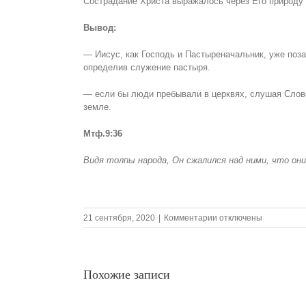
Сострадание Христа выражалось через Его природу 
Вывод
:
— Иисус, как Господь и Пастыреначальник, уже поз
определив служение пастыря.
— если бы люди пребывали в церквях, слушая Слово
земле.
Мтф.9:36
Видя толпы народа, Он сжалился над ними, что он
к
21 сентября, 2020
|
Комментарии
отключены
записи
20.09.2020
Воскресная
проповедь,
Похожие записи
Тема:«Мудрость
исходящая
из