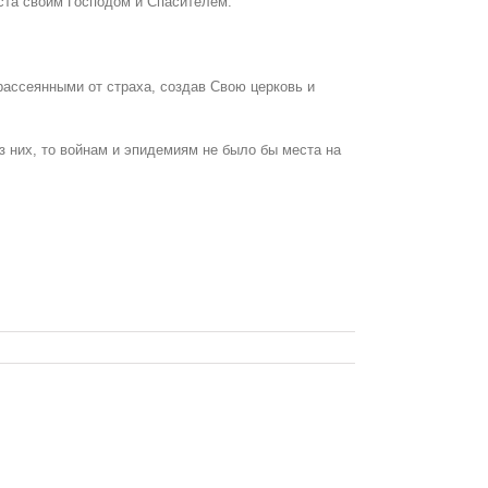
ста своим Господом и Спасителем.
рассеянными от страха, создав Свою церковь и
 них, то войнам и эпидемиям не было бы места на