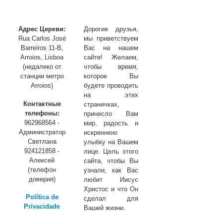
Адрес Церкви:
Дорогие друзья,
Rua Carlos José
мы приветствуем
Barreiros 11-B,
Вас на нашем
Arroios, Lisboa
сайте! Желаем,
(недалеко от
чтобы время,
станции метро
которое Вы
Arroios)
будете проводить
на этих
Контактные
страничках,
телефоны:
принесло Вам
962968564 -
мир, радость и
Администратор
искреннюю
Светлана
улыбку на Вашем
924121858 -
лице. Цель этого
Алексей
сайта, чтобы Вы
(телефон
узнали, как Вас
доверия)
любит Иисус
Христос и что Он
Política de
сделал для
Privacidade
Вашей жизни.