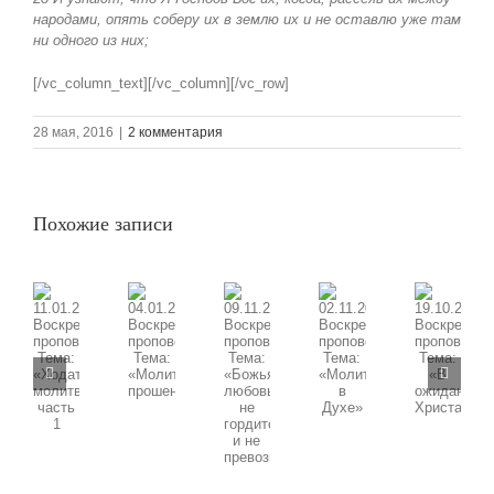
народами, опять соберу их в землю их и не оставлю уже там
ни одного из них;
[/vc_column_text][/vc_column][/vc_row]
28 мая, 2016
|
2 комментария
Похожие записи
09.11.2025
11.01.2026
02.11.2025
19.10.2025
04.01.2026
Воскресная
Воскресная
Воскресная
Воскресная
Воскресная
проповедь,
проповедь,
проповедь,
проповедь,
проповедь,
Тема:
Тема:
Тема:
Тема:
Тема:
«Божья
«Ходатайственная
«Молитва
«В
«Молитва
любовь
молитва»
в
ожидании
прошения»
не
часть
Духе»
Христа»
гордится