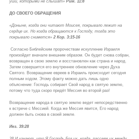
уши, которыми не слышат»
Рим. 11:8
ДО СВОЕГО ОБРАЩЕНИЯ
«Доныне, когда они читают Моисея, покрывало лежит на
сердце их. Но когда обращаются к Господу, тогда это
покрывало снимется»
2 Кор. 3:15-16
Согласно Библейским пророчествам искупление Израиля
произойдет вначале внешним образом. Он будет снова собран,
возвращен в свою землю и восстановлен как страна и народ.
Затем совершится его внутреннее обновление через Духа
Святого. Возвращение евреев в Израиль происходит сегодня
полным ходом. Этому факту можно дать лишь одно
объяснение: Господь собирает Свой народ в святую землю,
потому что туда скоро придёт Мессия во второй раз!
Возвращение народа в святую землю ведет непосредственно
к встрече с Мессией. Когда же Мессия явится, Его народ
должен быть снова в своей земле.
Иез. 39:28
28 И узнают, что Я Господь Бог их, когда, рассеяв их между