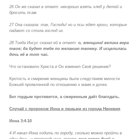
26 Он же сказал в ответ: нехорошо взять хлеб у детей и
бросить псам.
27 Она сказала: так, Господи! но и псы едят крохи, которые
падают со стола господ их.
28 Тогда Иисус сказал ей в ответ:
о, женщина! велика вера
твоя; да будет тебе по желанию твоему. И исцелилась
дочь её в тот час.
Что остановило Христа и Он изменил Своё решение?
Кротость и смирение женщины были следствием милости
Божьей проявленной по отношению к маме и дочке.
Бог гордым противится, а смиренным даёт благодать.
Случай с пророком Иона и людьми из города Ниневия
Иона 3:4-10
4 И начал Иона ходить по городу, сколько можно пройти в
один день, и проповедывал, говоря:
еще сорок дней и