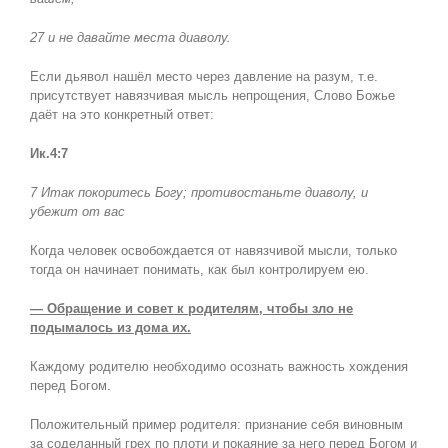
27 и не давайте места диаволу.
Если дьявол нашёл место через давление на разум, т.е.
присутствует навязчивая мысль непрощения, Слово Божье
даёт на это конкретный ответ:
Ик.4:7
7 Итак покоритесь Богу; противостаньте диаволу, и
убежит от вас
Когда человек освобождается от навязчивой мысли, только
тогда он начинает понимать, как был контролируем ею.
— Обращение и совет к родителям, чтобы зло не
подымалось из дома их.
Каждому родителю необходимо осознать важность хождения
перед Богом.
Положительный пример родителя: признание себя виновным
за соделанный грех по плоти и покаяние за него перед Богом и