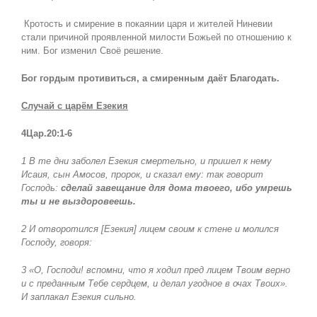
Кротость и смирение в покаянии царя и жителей Ниневии
стали причиной проявленной милости Божьей по отношению к
ним. Бог изменил Своё решение.
Бог гордым противиться, а смиренным даёт Благодать.
Случай с царём Езекия
4Цар.20:1-6
1 В те дни заболел Езекия смертельно, и пришел к нему
Исаия, сын Амосов, пророк, и сказал ему: так говорит
Господь:
сделай завещание для дома твоего, ибо умрешь
ты и не выздоровеешь.
2 И отворотился [Езекия] лицем своим к стене и молился
Господу, говоря:
3 «О, Господи! вспомни, что я ходил пред лицем Твоим верно
и с преданным Тебе сердцем, и делал угодное в очах Твоих».
И заплакал Езекия сильно.