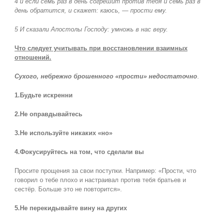
4 и если семь раз в день согрешит против тебя и семь раз в
день обратится, и скажет: каюсь, — прости ему.
5 И сказали Апостолы Господу: умножь в нас веру.
Что следует учитывать при восстановлении взаимных
отношений.
Сухого, небрежно брошенного «прости» недостаточно
.
1.Будьте искренни
2.Не оправдывайтесь
3.Не используйте никаких «но»
4.Фокусируйтесь на том, что сделали вы
Просите прощения за свои поступки. Например: «Прости, что
говорил о тебе плохо и настраивал против тебя братьев и
сестёр. Больше это не повторится».
5.Не перекидывайте вину на других