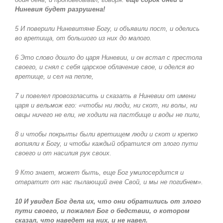
Ниневия будет разрушена!
5 И поверили Ниневитяне Богу, и объявили пост, и оделись
во вретища, от большого из них до малого.
6 Это слово дошло до царя Ниневии, и он встал с престола
своего, и снял с себя царское облачение свое, и оделся во
вретище, и сел на пепле,
7 и повелел провозгласить и сказать в Ниневии от имени
царя и вельмож его: «чтобы ни люди, ни скот, ни волы, ни
овцы ничего не ели, не ходили на пастбище и воды не пили,
8 и чтобы покрыты были вретищем люди и скот и крепко
вопияли к Богу, и чтобы каждый обратился от злого пути
своего и от насилия рук своих.
9 Кто знает, может быть, еще Бог умилосердится и
отвратит от нас пылающий гнев Свой, и мы не погибнем».
10 И увидел Бог дела их, что они обратились от злого
пути своего, и пожалел Бог о бедствии, о котором
сказал, что наведет на них, и не навел.