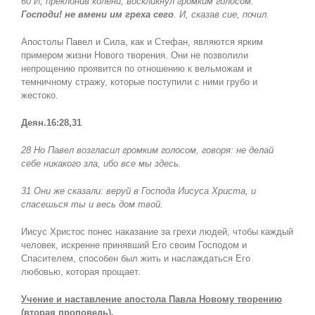
60 И, преклонив колени, воскликнул громким голосом:
Господи! не вмени им греха сего
. И, сказав сие, почил.
Апостолы Павел и Сила, как и Стефан, являются ярким
примером жизни Нового творения. Они не позволили
непрощению проявится по отношению к вельможам и
темничному стражу, которые поступили с ними грубо и
жестоко.
Деян.16:28,31
28 Но Павел возгласил громким голосом, говоря: не делай
себе никакого зла, ибо все мы здесь.
31 Они же сказали: веруй в Господа Иисуса Христа, и
спасешься ты и весь дом твой.
Иисус Христос понес наказание за грехи людей, чтобы каждый
человек, искренне принявший Его своим Господом и
Спасителем, способен был жить и наслаждаться Его
любовью, которая прощает.
Учение и наставление апостола Павла Новому творению
(вторая проповедь).