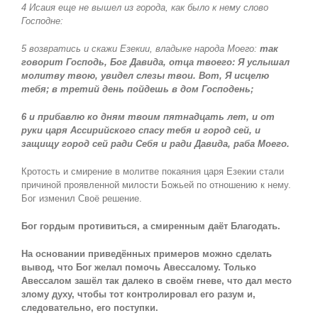
4 Исаия еще не вышел из города, как было к нему слово
Господне:
5 возвратись и скажи Езекии, владыке народа Моего:
так
говорит Господь, Бог Давида, отца твоего: Я услышал
молитву твою, увидел слезы твои. Вот, Я исцелю
тебя; в третий день пойдешь в дом Господень;
6 и прибавлю ко дням твоим пятнадцать лет, и от
руки царя Ассирийского спасу тебя и город сей, и
защищу город сей ради Себя и ради Давида, раба Моего.
Кротость и смирение в молитве покаяния царя Езекии стали
причиной проявленной милости Божьей по отношению к нему.
Бог изменил Своё решение.
Бог гордым противиться, а смиренным даёт Благодать.
На основании приведённых примеров можно сделать
вывод, что Бог желал помочь Авессалому. Только
Авессалом зашёл так далеко в своём гневе, что дал место
злому духу, чтобы тот контролировал его разум и,
следовательно, его поступки.