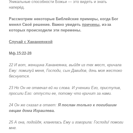
Уникальные способности Божьи — это видеть и знать
наперёд.
Рассмотрим некоторые Библейские примеры, когда Бог
менял Своё решение. Важно увидеть
причины
, из-за
которых происходили эти перемены.
Случай с Хананеянкой
Мф.15:22-28
22 И вот, женщина Хананеянка, выйдя из тех мест, кричала
Ему: помилуй меня, Господи, сын Давидов, дочь моя жестоко
беснуется.
23 Но Он не отвечал ей ни слова. И ученики Его, приступив,
просили Его: отпусти ее, потому что кричит за нами.
24 Он же сказал в ответ:
Я послан только к погибшим
овцам дома Израилева.
25 А она, подойдя, кланялась Ему и говорила: Господи! помоги
мне.