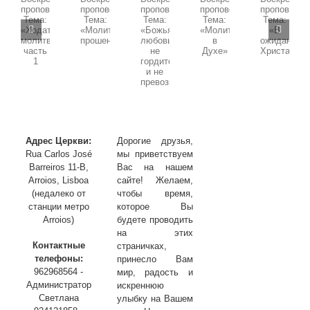
3
09.11.2025
11.01.2026
02.11.2025
19.10.2025
04.01.2026
Воскресная
Воскресная
Воскресная
Воскресная
Воскресная
проповедь,
проповедь,
проповедь,
проповедь,
проповедь,
Тема:
Тема:
Тема:
Тема:
Тема:
«Божья
«Ходатайственная
«Молитва
«В
«Молитва
любовь
молитва»
в
ожидании
прошения»
не
часть
Духе»
Христа»
гордится
1
и
не
превозносится»
Адрес Церкви:
Дорогие друзья,
Rua Carlos José
мы приветствуем
Barreiros 11-B,
Вас на нашем
Arroios, Lisboa
сайте! Желаем,
(недалеко от
чтобы время,
станции метро
которое Вы
Arroios)
будете проводить
на этих
Контактные
страничках,
телефоны:
принесло Вам
962968564 -
мир, радость и
Администратор
искреннюю
Светлана
улыбку на Вашем