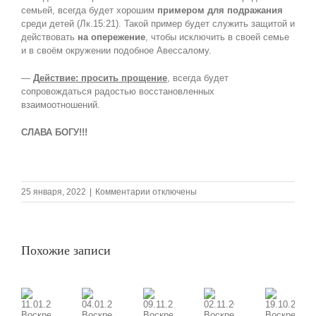
семьей, всегда будет хорошим
примером для подражания
среди детей (Лк.15:21). Такой пример будет служить защитой и
действовать
на опережение
, чтобы исключить в своей семье
и в своём окружении подобное Авессалому.
—
Д
ействие: просить прощение
, всегда будет
сопровождаться радостью восстановленных
взаимоотношений.
СЛАВА БОГУ!!!
к
25 января, 2022
|
Комментарии
отключены
записи
23.01.2022
Воскресная
проповедь,
Похожие записи
Тема:
«Любовь
всё
прощает»,
часть