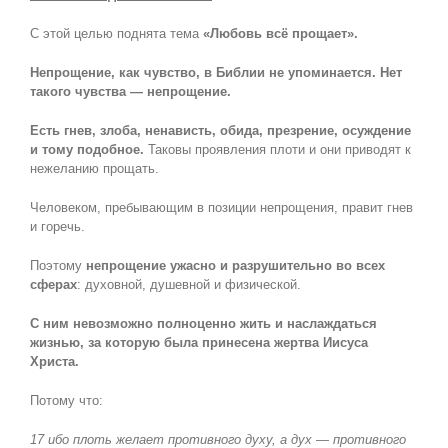
С этой целью поднята тема
«Любовь всё прощает».
Непрощение, как чувство, в Библии не упоминается. Нет
такого чувства — непрощение.
Есть гнев, злоба, ненависть, обида, презрение, осуждение
и тому подобное.
Таковы проявления плоти и они приводят к
нежеланию прощать.
Человеком, пребывающим в позиции непрощения, правит гнев
и горечь.
Поэтому
непрощение ужасно и разрушительно во всех
сферах
: духовной, душевной и физической.
С ним невозможно полноценно жить и наслаждаться
жизнью, за которую была принесена жертва Иисуса
Христа.
Потому что:
17 ибо плоть желает противного духу, а дух — противного