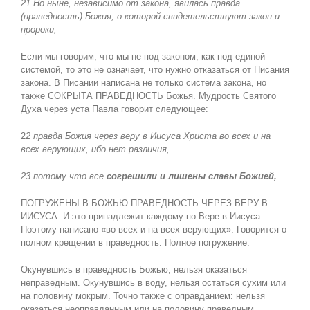
21 Но ныне, независимо от закона, явилась правда
(праведность) Божия, о которой свидетельствуют закон и
пророки,
Если мы говорим, что мы не под законом, как под единой
системой, то это не означает, что нужно отказаться от Писания
закона. В Писании написана не только система закона, но
также СОКРЫТА ПРАВЕДНОСТЬ Божья. Мудрость Святого
Духа через уста Павла говорит следующее:
2
2 правда Божия через веру в Иисуса Христа во всех и на
всех верующих, ибо нет различия,
23 потому что все
согрешили и лишены славы Божией,
ПОГРУЖЕНЫ В БОЖЬЮ ПРАВЕДНОСТЬ ЧЕРЕЗ ВЕРУ В
ИИСУСА. И это принадлежит каждому по Вере в Иисуса.
Поэтому написано «во всех и на всех верующих». Говорится о
полном крещении в праведность. Полное погружение.
Окунувшись в праведность Божью, нельзя оказаться
неправедным. Окунувшись в воду, нельзя остаться сухим или
на половину мокрым. Точно также с оправданием: нельзя
оказаться неоправданным или на половину праведным.