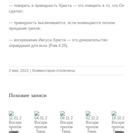
— поверить в праведность Христа — это поверить в то, что Он
сделал;
— праведность высвечивается, если возвещается полное
прощение грехов;
— воскрешение Иисуса Христа — это доказательство
оправдания для всех (Рим.4:25).
к
2 мая, 2023
|
Комментарии
отключены
записи
30.04.2023
Воскресная
проповедь,
Похожие записи
Тема:
«Прощение
грехов
и
оправдание»,
часть
09.11.2025
11.01.2026
02.11.2025
19.10.2025
1
04.01.2026
Воскресная