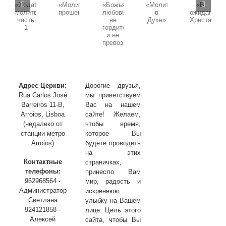
Воскресная
Воскресная
Воскресная
Воскресная
проповедь,
проповедь,
проповедь,
проповедь,
проповедь,
Тема:
Тема:
Тема:
Тема:
Тема:
«Божья
«Ходатайственная
«Молитва
«В
«Молитва
любовь
молитва»
в
ожидании
прошения»
не
часть
Духе»
Христа»
гордится
1
и
не
превозносится»
Адрес Церкви:
Дорогие друзья,
Rua Carlos José
мы приветствуем
Barreiros 11-B,
Вас на нашем
Arroios, Lisboa
сайте! Желаем,
(недалеко от
чтобы время,
станции метро
которое Вы
Arroios)
будете проводить
на этих
Контактные
страничках,
телефоны:
принесло Вам
962968564 -
мир, радость и
Администратор
искреннюю
Светлана
улыбку на Вашем
924121858 -
лице. Цель этого
Алексей
сайта, чтобы Вы