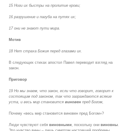
15 Ноги их быстры на пролитие крови;
16 разрушение и пагуба на путях их;
17 они не знают пути мира.
Мотив
18 Нет страха Божия перед глазами их.
В следующих стихах апостол Павел переводит взгляд на
закон.
Приговор
19 Но мы знаем, что закон, если что говорит, говорит к
состоящим под законом, так что заграждаются всякие
уста, и весь мир становится
виновен
пред Богом,
Почему «весь мир становится виновен пред Богом»?
Люди чувствуют себя
виновными
, поскольку они
виновны
.
Это чувство вины – лишь симптом настоящей проблемы,