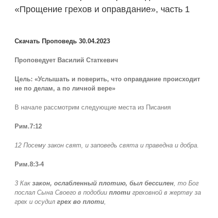
«Прощение грехов и оправдание», часть 1
View
Larger
Скачать Проповедь 30.04.2023
Image
Проповедует Василий Статкевич
Цель: «Услышать и поверить, что оправдание происходит
не по делам, а по личной вере»
В начале рассмотрим следующие места из Писания
Рим.7:12
12 Посему закон свят, и заповедь свята и праведна и добра.
Рим.8:3-4
3 Как
закон, ослабленный плотию, был бессилен
, то Бог
послал Сына Своего в подобии
плоти
греховной в жертву за
грех и осудил
грех во плоти
,