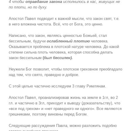
4 чтобы
оправдание закона
исполнилось в нас, живущих не
по плоти, но по духу.
Апостол Павел подводит к важной мысли, что закон свят, т.е.
в него вложена чистота. Всё, что от Бога, это ценно.
Написано, что закон, являясь ценностью Божьей, стал
бессильным, будучи
ослабленный плотию
человека.
Оказывается проблема в плотской натуре человека. До какой
степени сильна плоть человека, которая способна делать
закон бессильным
(
был бессилен).
Неужели Бог позволит, чтобы плотское греховное преобладало
над тем, что свято, праведно и доброе.
С этой целью частично исследуем 3 главу Римлянам.
Апостол Павел, проанализировав жизнь на земле в 1гл, во 2
гл. и частично в 3гл, приходит к выводу (доказательству), что
«все под грехом» и «нет праведного ни одного». Все являются
грешниками, поэтому виновны перед Богом.
Следующие рассуждения Павла, можно разложить подобно