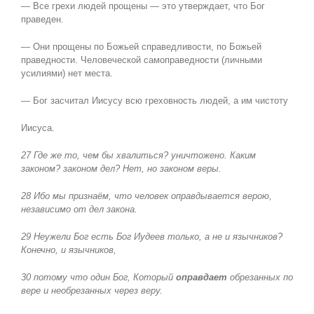
— Все грехи людей прощены — это утверждает, что Бог
праведен.
— Они прощены по Божьей справедливости, по Божьей
праведности. Человеческой самоправедности (личными
усилиями) нет места.
— Бог засчитал Иисусу всю греховность людей, а им чистоту
Иисуса.
27 Где же то, чем бы хвалиться? уничтожено. Каким
законом? законом
дел? Нет, но законом веры.
28 Ибо мы признаём, что человек оправдывается верою,
независимо от дел закона.
29 Неужели Бог
есть Бог
Иудеев только, а не и язычников?
Конечно, и язычников,
30 потому что один Бог, Который
оправдает
обрезанных по
вере и необрезанных через веру.