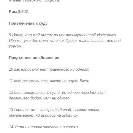
этапам судебного процесса.
Рим.3:9-31
Привлечение к суду
9 Итак, что же? имеем ли мы преимущество? Нисколько.
Ибо мы уже доказали, что как Иудеи, так и Еллины, все под
грехом,
Предъявление обвинения
10 как написано: нет праведного ни одного;
11 нет разумеющего; никто не ищет Бога;
12
все совратились с пути, до одного негодны; нет
делающего добро, нет ни одного.
13 Гортань их — открытый гроб; языком своим
обманывают; яд аспидов на губах их.
14 Уста их полны злословия и горечи.