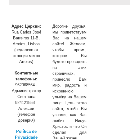
Адрес Церкви:
Дорогие друзья,
Rua Carlos José
мы приветствуем
Barreiros 11-B,
Вас на нашем
Arroios, Lisboa
сайте! Желаем,
(недалеко от
чтобы время,
станции метро
которое Вы
Arroios)
будете проводить
на этих
Контактные
страничках,
телефоны:
принесло Вам
962968564 -
мир, радость и
Администратор
искреннюю
Светлана
улыбку на Вашем
924121858 -
лице. Цель этого
Алексей
сайта, чтобы Вы
(телефон
узнали, как Вас
доверия)
любит Иисус
Христос и что Он
Política de
сделал для
Privacidade
Вашей жизни.