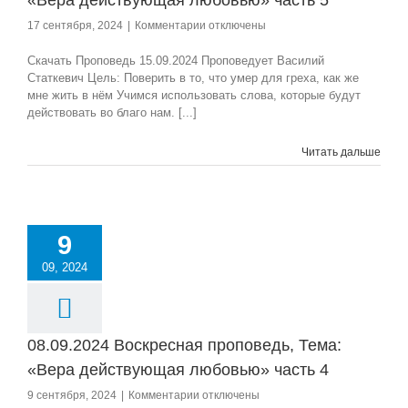
«Вера действующая любовью» часть 5
к
17 сентября, 2024
|
Комментарии
отключены
записи
15.09.2024
Скачать Проповедь 15.09.2024 Проповедует Василий
Воскресная
Статкевич Цель: Поверить в то, что умер для греха, как же
проповедь,
мне жить в нём Учимся использовать слова, которые будут
Тема:
действовать во благо нам. [...]
«Вера
действующая
Читать дальше
любовью»
часть
5
9
09, 2024
08.09.2024 Воскресная проповедь, Тема:
«Вера действующая любовью» часть 4
к
9 сентября, 2024
|
Комментарии
отключены