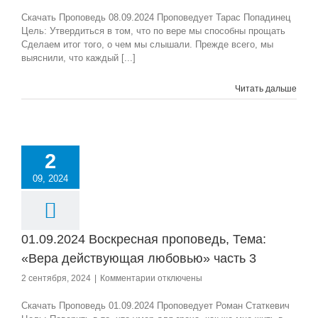
записи
08.09.2024
Скачать Проповедь 08.09.2024 Проповедует Тарас Попадинец
Воскресная
Цель: Утвердиться в том, что по вере мы способны прощать
проповедь,
Сделаем итог того, о чем мы слышали. Прежде всего, мы
Тема:
выяснили, что каждый [...]
«Вера
действующая
Читать дальше
любовью»
часть
4
2
09, 2024
01.09.2024 Воскресная проповедь, Тема:
«Вера действующая любовью» часть 3
к
2 сентября, 2024
|
Комментарии
отключены
записи
01.09.2024
Скачать Проповедь 01.09.2024 Проповедует Роман Статкевич
Воскресная