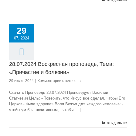
любовью»
часть
1
29
07, 2024
28.07.2024 Воскресная проповедь, Тема:
«Причастие и болезни»
к
29 июля, 2024
|
Комментарии
отключены
записи
28.07.2024
Скачать Проповедь 28.07.2024 Проповедует Василий
Воскресная
Статкевич Цель: «Поверить, что Иисус все сделал, чтобы Его
проповедь,
Церковь была здорова» Воля Божья для каждого человека: -
Тема:
чтобы ум был позитивным; - чтобы [...]
«Причастие
и
Читать дальше
болезни»