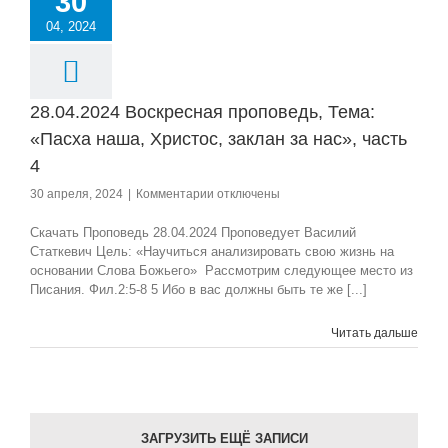
30
как
04, 2024
же
мне
жить
в
нём)
28.04.2024 Воскресная проповедь, Тема:
«Пасха наша, Христос, заклан за нас», часть
4
к
30 апреля, 2024
|
Комментарии
отключены
записи
28.04.2024
Скачать Проповедь 28.04.2024 Проповедует Василий
Воскресная
Статкевич Цель: «Научиться анализировать свою жизнь на
проповедь,
основании Слова Божьего» Рассмотрим следующее место из
Тема:
Писания. Фил.2:5-8 5 Ибо в вас должны быть те же [...]
«Пасха
наша,
Читать дальше
Христос,
заклан
за
нас»,
часть
4
ЗАГРУЗИТЬ ЕЩЁ ЗАПИСИ