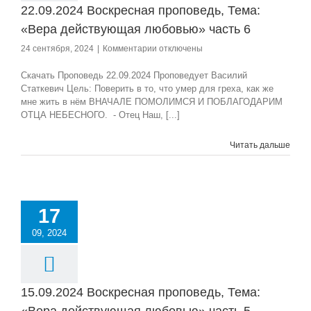
22.09.2024 Воскресная проповедь, Тема:
«Вера действующая любовью» часть 6
к
24 сентября, 2024
|
Комментарии
отключены
записи
22.09.2024
Скачать Проповедь 22.09.2024 Проповедует Василий
Воскресная
Статкевич Цель: Поверить в то, что умер для греха, как же
проповедь,
мне жить в нём ВНАЧАЛЕ ПОМОЛИМСЯ И ПОБЛАГОДАРИМ
Тема:
ОТЦА НЕБЕСНОГО. - Отец Наш, [...]
«Вера
действующая
Читать дальше
любовью»
часть
6
17
09, 2024
15.09.2024 Воскресная проповедь, Тема: