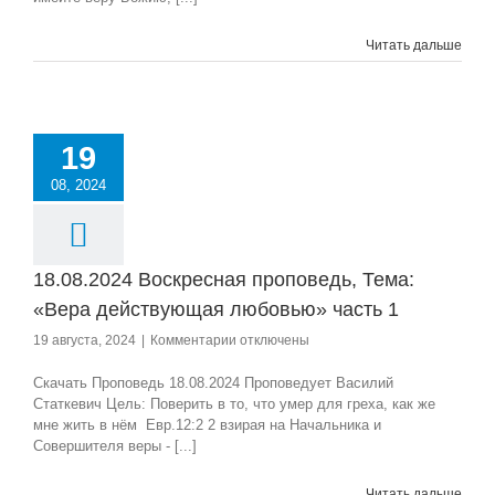
«Вера
действующая
Читать дальше
любовью»
часть
2
19
08, 2024
18.08.2024 Воскресная проповедь, Тема:
«Вера действующая любовью» часть 1
к
19 августа, 2024
|
Комментарии
отключены
записи
18.08.2024
Скачать Проповедь 18.08.2024 Проповедует Василий
Воскресная
Статкевич Цель: Поверить в то, что умер для греха, как же
проповедь,
мне жить в нём Евр.12:2 2 взирая на Начальника и
Тема:
Совершителя веры - [...]
«Вера
действующая
Читать дальше