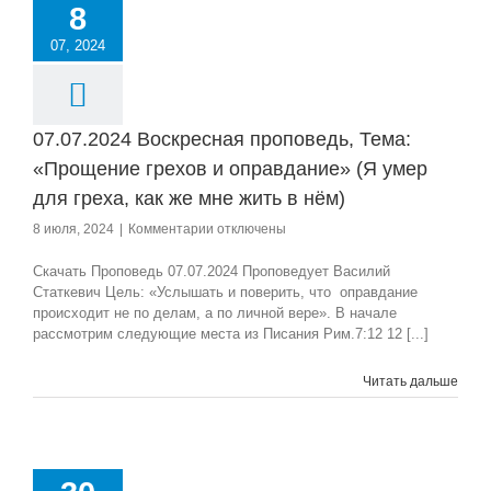
8
07, 2024
07.07.2024 Воскресная проповедь, Тема:
«Прощение грехов и оправдание» (Я умер
для греха, как же мне жить в нём)
к
8 июля, 2024
|
Комментарии
отключены
записи
07.07.2024
Скачать Проповедь 07.07.2024 Проповедует Василий
Воскресная
Статкевич Цель: «Услышать и поверить, что оправдание
проповедь,
происходит не по делам, а по личной вере». В начале
Тема:
рассмотрим следующие места из Писания Рим.7:12 12 [...]
«Прощение
грехов
Читать дальше
и
оправдание»
(Я
умер
для
греха,