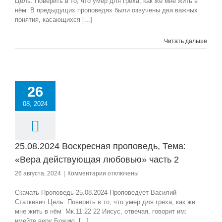
Цель: Поверить в то, что умер для греха, как же мне жить в
проповедь,
нём В предыдущих проповедях были озвучены два важных
Тема:
понятия, касающихся [...]
«Вера
действующая
Читать дальше
любовью»
часть
3
26
08, 2024
25.08.2024 Воскресная проповедь, Тема:
«Вера действующая любовью» часть 2
к
26 августа, 2024
|
Комментарии
отключены
записи
25.08.2024
Скачать Проповедь 25.08.2024 Проповедует Василий
Воскресная
Статкевич Цель: Поверить в то, что умер для греха, как же
проповедь,
мне жить в нём Мк.11:22 22 Иисус, отвечая, говорит им:
Тема:
имейте веру Божию, [...]