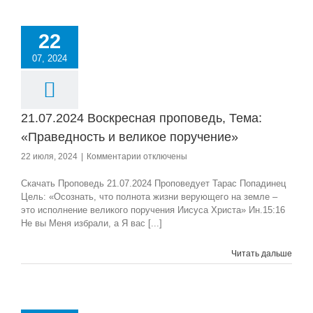
22
07, 2024
21.07.2024 Воскресная проповедь, Тема:
«Праведность и великое поручение»
к
22 июля, 2024
|
Комментарии
отключены
записи
21.07.2024
Скачать Проповедь 21.07.2024 Проповедует Тарас Попадинец
Воскресная
Цель: «Осознать, что полнота жизни верующего на земле –
проповедь,
это исполнение великого поручения Иисуса Христа» Ин.15:16
Тема:
Не вы Меня избрали, а Я вас [...]
«Праведность
и
Читать дальше
великое
поручение»