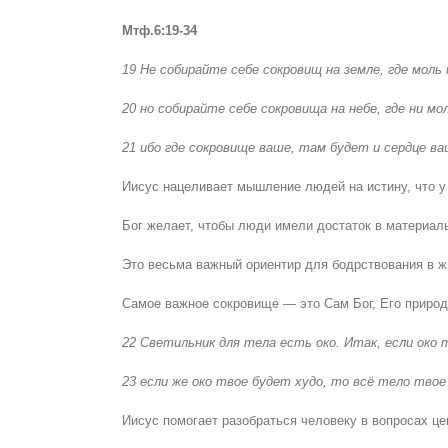
Мтф.6:19-34
19 Не собирайте себе сокровищ на земле, где мол
20 но собирайте себе сокровища на небе, где ни м
21 ибо где сокровище ваше, там будет и сердце ва
Иисус нацеливает мышление людей на истину, что у
Бог желает, чтобы люди имели достаток в материаль
Это весьма важный ориентир для бодрствования в 
Самое важное сокровище — это Сам Бог, Его природ
22 Светильник для тела есть око. Итак, если око
23 если же око твое будет худо, то всё тело тво
Иисус помогает разобраться человеку в вопросах це