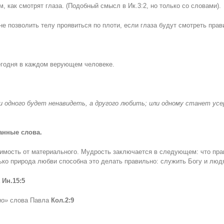
м, как смотрят глаза. (Подобный смысл в Ик.3:2, но только со словами).
не позволить телу проявиться по плоти, если глаза будут смотреть прав
егодня в каждом верующем человеке.
и одного будет ненавидеть, а другого любить; или одному станет ус
данные слова.
исимость от материального. Мудрость заключается в следующем: что пра
ко природа любви способна это делать правильно: служить Богу и люд
Ин.15:5
но»
слова Павла
Кол.2:9