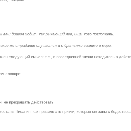
 ваш диавол ходит, как рыкающий лев, ища, кого поглотить.
акие же страдания случаются и с братьями вашими в мире.
ожен следующий смысл: т.е., в повседневной жизни находитесь в дейст
ом словаре:
и, не прекращать действовать
еста из Писания, как привило это притчи, которые связаны с бодрствов