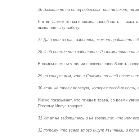
26 Взгляните на птиц небесных: они ни сеют, ни 
В птиц Самим Богом вложена способность — искать 
выполняет эту работу.
27 Да и кто из вас, заботясь, может прибавить се
28 И об одежде что заботитесь? Посмотрите на по
В самом семени у лилии вложена способность расцве
29 но говорю вам, что и Соломон во всей славе свое
30 если же траву полевую, которая сегодня есть, 
Иисус показывает, что птицы и трава, со всеми уни
Поэтому Иисус говорит:
31 Итак не заботьтесь и не говорите: что нам ес
32 потому что всего этого ищут язычники, и пот