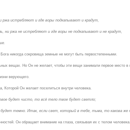
ь и ржа истребляют и где воры подкапывают и крадут,
оль, ни ржа не истребляют и где воры не подкапывают и не крадут,
ше.
 Бога никогда сокровища земные не могут быть первостепенными.
ных вещах. Но Он не желает, чтобы эти вещи занимали первое место в 
жизни верующего.
а, Которой Он желает поселиться внутри человека.
 твое будет чисто, то всё тело твое будет светло;
е будет темно. Итак, если свет, который в тебе, тьма, то какова же
нностей. Он обращает внимание на глаза, связывая их с телом человека