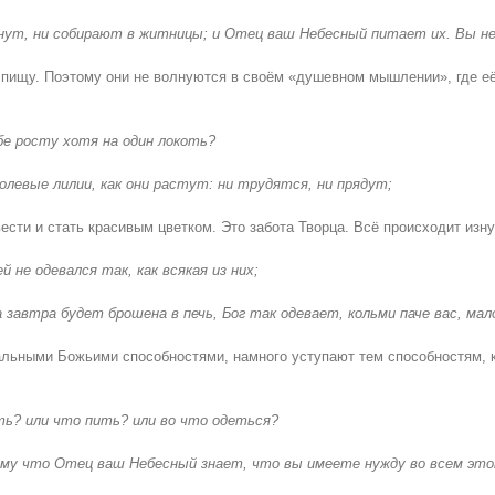
жнут, ни собирают в житницы; и Отец ваш Небесный питает их. Вы не
пищу. Поэтому они не волнуются в своём «душевном мышлении», где её
бе росту хотя на один локоть?
левые лилии, как они растут: ни трудятся, ни прядут;
сти и стать красивым цветком. Это забота Творца. Всё происходит изну
й не одевался так, как всякая из них;
а завтра будет брошена в печь, Бог так одевает, кольми паче вас, мал
кальными Божьими способностями, намного уступают тем способностям, 
ть? или что пить? или во что одеться?
ому что Отец ваш Небесный знает, что вы имеете нужду во всем это