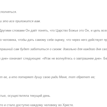
сполняться.
и это все приложится вам.
ругими словами Он даёт понять, что Царство Божье это Он, и цель все
человека, чтобы дать самому себе оценку, что через него действует п
трашний сам будет заботиться о своем: довольно для каждого дня св
 дне» означает следующее: «Итак не волнуйтесь о завтрашнем дне». Бе
ет ее, а кто потеряет душу свою ради Меня, тот обретет ее;
датью, осуществляла текущий день.
то и стало доступно каждому человеку во Христе.