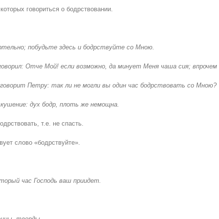
которых говориться о бодрствовании.
ртельно; побудьте здесь и бодрствуйте со Мною.
говорил: Отче Мой! если возможно, да минует Меня чаша сия; впрочем н
и говорит Петру: так ли не могли вы один час бодрствовать со Мною?
кушение: дух бодр, плоть же немощна.
дрствовать, т.е. не спасть.
вует слово «бодрствуйте».
торый час Господь ваш приидет.
енны, тверды.