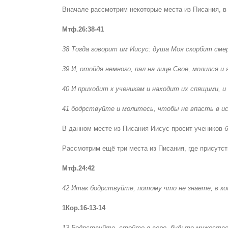
Вначале рассмотрим некоторые места из Писания, в 
Мтф.26:38-41
38 Тогда говорит им Иисус: душа Моя скорбит сме
39 И, отойдя немного, пал на лице Свое, молился и 
40 И приходит к ученикам и находит их спящими, 
41 бодрствуйте и молитесь, чтобы не впасть в ис
В данном месте из Писания Иисус просит учеников бо
Рассмотрим ещё три места из Писания, где присутст
Мтф.24:42
42 Итак бодрствуйте, потому что не знаете, в ко
1Кор.16-13-14
13 Бодрствуйте, стойте в вере, будьте мужеств