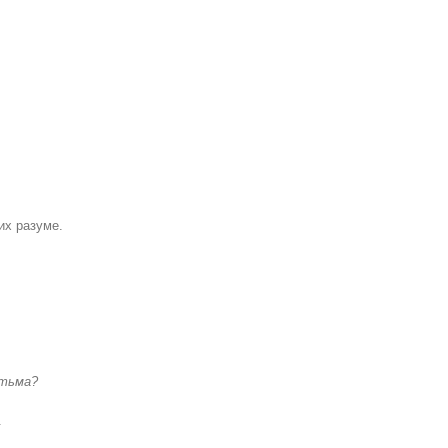
их разуме.
 тьма?
.