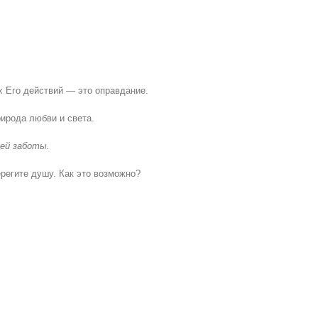
х Его действий — это оправдание.
рирода любви и света.
оей заботы.
регите душу. Как это возможно?