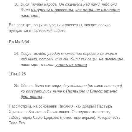
Видя толпы народа, Он сжалился над ними, что они
были
изнурены и рассеяны,
как овцы, не имеющие
пастыря.
Без пастыря, овцы изнурены и рассеяны, каждая овечка
нуждается в пасторской заботе.
Ев.Мк.6:34
Иисус, выйдя, увидел множество народа и сжалился
над ними, потому что они были как овцы,
не имеющие
пастыря
; и начал
учить их много
.
1Пет.2:25
Ибо вы были как овцы, блуждающие [не имея пастыря],
но возвратились ныне к
Пастырю и
Блюстителю
душ ваших
.
Рассмотрим, на основании Писания, как добрый Пастырь
Христос заботится о Своих овцах. Он осуществляет эту
заботу через Свою Церковь (поместные церкви), которая есть
Тело Его.