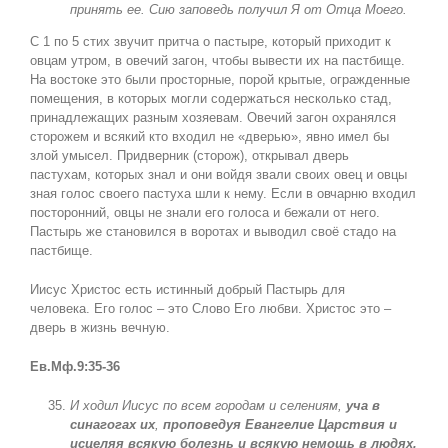
принять ее. Сию заповедь получил Я от Отца Моего.
С 1 по 5 стих звучит притча о пастыре, который приходит к
овцам утром, в овечий загон, чтобы вывести их на пастбище.
На востоке это были просторные, порой крытые, огражденные
помещения, в которых могли содержаться несколько стад,
принадлежащих разным хозяевам. Овечий загон охранялся
сторожем и всякий кто входил не «дверью», явно имел бы
злой умысел. Придверник (сторож), открывал дверь
пастухам, которых знал и они войдя звали своих овец и овцы
зная голос своего пастуха шли к нему. Если в овчарню входил
посторонний, овцы не знали его голоса и бежали от него.
Пастырь же становился в воротах и выводил своё стадо на
пастбище.
Иисус Христос есть истинный добрый Пастырь для
человека. Его голос – это Слово Его любви. Христос это –
дверь в жизнь вечную.
Ев.Мф.9:35-36
И ходил Иисус по всем городам и селениям,
уча в
синагогах их
,
проповедуя Евангелие Царствия и
исцеляя всякую болезнь и всякую немощь в людях.