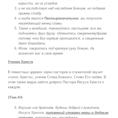
корысти, но из усердия,
и не господствуя над наследием Божиим, но подавая
пример стаду;
и когда явится
Пастыреначальник
, вы получите
неувядающий венец славы.
Также и младшие, повинуйтесь пастырям; все же,
подчиняясь друг другу, облекитесь смиренномудрием,
потому что Бог гордым противится, а смиренным
дает благодать.
Итак, смиритесь под крепкую руку Божию, да
вознесет вас в свое время.
Учение Христа
В поместных церквях через пасторов и служителей звучит
«голос Христа», учение Слова Божьего, Слово Его любви. В
этом также видна забота доброго Пастора Иисуса Христа о
каждом.
1Тим.4:6
Внушая сие братиям, будешь добрый служитель
Иисуса Христа,
питаемый
словами веры и
добрым
учением
, которому ты последовал.