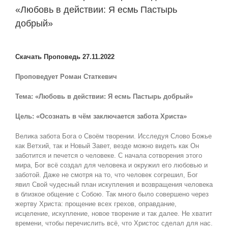
«Любовь в действии: Я есмь Пастырь
добрый»
View
Larger
Скачать Проповедь 27.11.2022
Image
Проповедует Роман Статкевич
Тема: «Любовь в действии: Я есмь Пастырь добрый»
Цель: «Осознать в чём заключается забота Христа»
Велика забота Бога о Своём творении. Исследуя Слово Божье
как Ветхий, так и Новый Завет, везде можно видеть как Он
заботится и печется о человеке. С начала сотворения этого
мира, Бог всё создал для человека и окружил его любовью и
заботой. Даже не смотря на то, что человек согрешил, Бог
явил Свой чудесный план искупления и возвращения человека
в близкое общение с Собою. Так много было совершено через
жертву Христа: прощение всех грехов, оправдание,
исцеление, искупление, новое творение и так далее. Не хватит
времени, чтобы перечислить всё, что Христос сделал для нас.