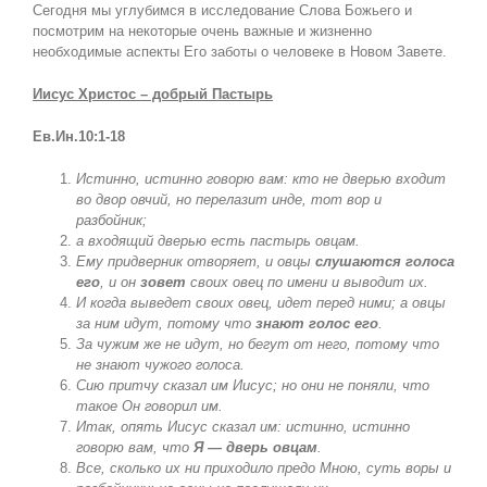
Сегодня мы углубимся в исследование Слова Божьего и
посмотрим на некоторые очень важные и жизненно
необходимые аспекты Его заботы о человеке в Новом Завете.
Иисус Христос – добрый Пастырь
Ев.Ин.10:1-18
Истинно, истинно говорю вам: кто не дверью входит
во двор овчий, но перелазит инде, тот вор и
разбойник;
а входящий дверью есть пастырь овцам.
Ему придверник отворяет, и овцы
слушаются голоса
его
, и он
зовет
своих овец по имени и выводит их.
И когда выведет своих овец, идет перед ними; а овцы
за ним идут, потому что
знают голос его
.
За чужим же не идут, но бегут от него, потому что
не знают чужого голоса.
Сию притчу сказал им Иисус; но они не поняли, что
такое Он говорил им.
Итак, опять Иисус сказал им: истинно, истинно
говорю вам, что
Я — дверь овцам
.
Все, сколько их ни приходило предо Мною, суть воры и