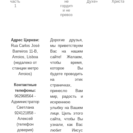
Тема:
Тема:
Тема:
Тема:
«Божья
«Ходатайственная
«Молитва
«В
«Молитва
любовь
молитва»
в
ожидании
прошения»
не
часть
Духе»
Христа»
гордится
1
и
не
превозносится»
Адрес Церкви:
Дорогие друзья,
Rua Carlos José
мы приветствуем
Barreiros 11-B,
Вас на нашем
Arroios, Lisboa
сайте! Желаем,
(недалеко от
чтобы время,
станции метро
которое Вы
Arroios)
будете проводить
на этих
Контактные
страничках,
телефоны:
принесло Вам
962968564 -
мир, радость и
Администратор
искреннюю
Светлана
улыбку на Вашем
924121858 -
лице. Цель этого
Алексей
сайта, чтобы Вы
(телефон
узнали, как Вас
доверия)
любит Иисус