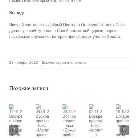
Самого Бога который уже живёт в нём.
Вывод:
Иисус Христос есть добрый Пастор и Он осуществляет Свою
духовную заботу о нас в Своей поместной церкви, через
пасторское служение, которое проповедует учение Христа.
к
28 ноября, 2022
|
Комментарии
отключены
записи
27.11.2022
Воскресная
проповедь,
Похожие записи
Тема:
«Любовь
в
действии:
Я
есмь
09.11.2025
11.01.2026
02.11.2025
19.10.2025
Пастырь
04.01.2026
Воскресная
Воскресная
добрый»
Воскресная
Воскресная
Воскресная
проповедь,
проповедь,
проповедь,
проповедь,
проповедь,
Тема: