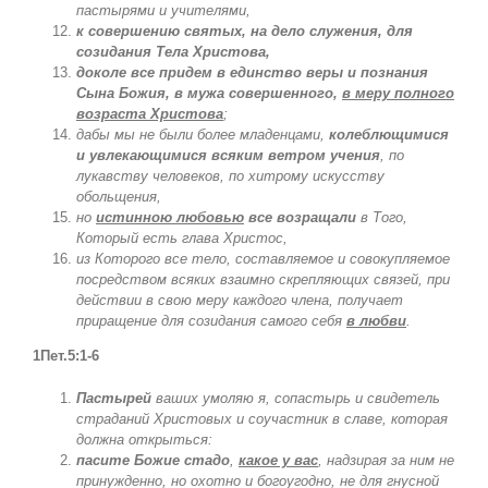
пастырями и учителями,
к совершению святых, на дело служения, для
созидания Тела Христова,
доколе все придем в единство веры и познания
Сына Божия, в мужа совершенного,
в меру полного
возраста Христова
;
дабы мы не были более младенцами,
колеблющимися
и увлекающимися всяким ветром учения
, по
лукавству человеков, по хитрому искусству
обольщения,
но
истинною любовью
все возращали
в Того,
Который есть глава Христос,
из Которого все тело, составляемое и совокупляемое
посредством всяких взаимно скрепляющих связей, при
действии в свою меру каждого члена, получает
приращение для созидания самого себя
в любви
.
1Пет.5:1-6
Пастырей
ваших умоляю я, сопастырь и свидетель
страданий Христовых и соучастник в славе, которая
должна открыться:
пасите Божие стадо
,
какое у вас
, надзирая за ним не
принужденно, но охотно и богоугодно, не для гнусной