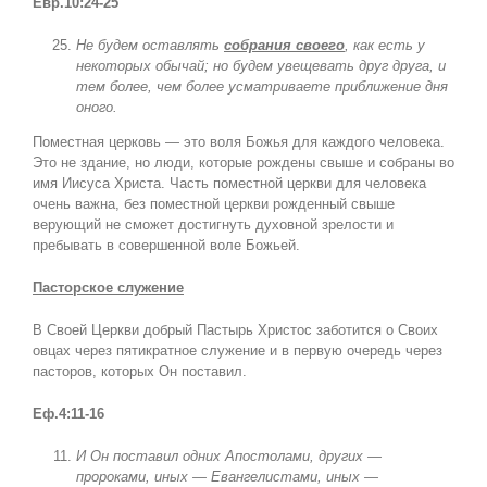
Евр.10:24-25
Не будем оставлять
собрания своего
, как есть у
некоторых обычай; но будем увещевать друг друга, и
тем более, чем более усматриваете приближение дня
оного.
Поместная церковь — это воля Божья для каждого человека.
Это не здание, но люди, которые рождены свыше и собраны во
имя Иисуса Христа. Часть поместной церкви для человека
очень важна, без поместной церкви рожденный свыше
верующий не сможет достигнуть духовной зрелости и
пребывать в совершенной воле Божьей.
Пасторское служение
В Своей Церкви добрый Пастырь Христос заботится о Своих
овцах через пятикратное служение и в первую очередь через
пасторов, которых Он поставил.
Еф.4:11-16
И Он поставил одних Апостолами, других —
пророками, иных — Евангелистами, иных —