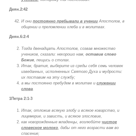
Деян.2:42
И они
постоянно пребывали в учении
Апостолов, в
общении и преломлении хлеба и в молитвах.
Деян.6:2-4
Тогда двенадцать Апостолов, созвав множество
учеников, сказали: нехорошо нам,
оставив слово
Божие
, пещись о столах.
Итак, братия, выберите из среды себя семь человек
изведанных, исполненных Святого Духа и мудрости:
их поставим на эту службу;
а мы постоянно пребудем в молитве и
служении
слова
.
1Петра 2:1-3
Итак, отложив всякую злобу и всякое коварство, и
лицемерие, и зависть, и всякое злословие,
как новорожденные младенцы, возлюби́те
чистое
словесное молоко
, дабы от него возрасти вам во
спасение;