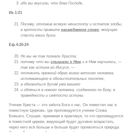
ибо вы вкусили, что благ Господь.
Ик.1:21
Посему, отложив всякую нечистоту и остаток злобы,
в кротости примите
насаждаемое слово
, могущее
спасти ваши души.
Еф.4:20-24
Но вы не так познали Христа;
потому что вы
слышали о Нем
и в Нем научились, —
так как истина во Иисусе, —
отложить прежний образ жизни ветхого человека,
истлевающего в обольстительных похотях,
а обновиться духом ума вашего
и облечься в нового человека, созданного по Богу, в
праведности и святости истины.
Учение Христа — это забота Бога о нас, Он поместил нас в
поместную Церковь, где проповедуется учение Слова
Божьего. Слушая, принимая и практикуя, то что проповедуется
в поместной церкви, верующий будет духовно возрастать,
через него всё больше и больше будет проявляться природа