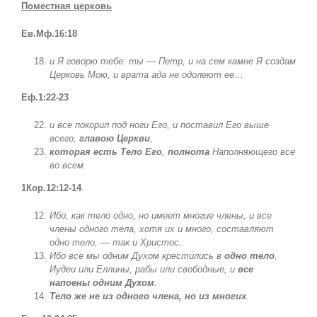
Поместная церковь
Ев.Мф.16:18
и Я говорю тебе: ты — Петр, и на сем камне Я создам
Церковь Мою, и врата ада не одолеют ее…
Еф.1:22-23
и все покорил под ноги Его, и поставил Его выше
всего,
главою Церкви
,
которая есть Тело Его
,
полнота
Наполняющего все
во всем.
1Кор.12:12-14
Ибо, как тело одно, но имеет многие члены, и все
члены одного тела, хотя их и много, составляют
одно тело, — так и Христос.
Ибо все мы одним Духом крестились в
одно тело
,
Иудеи или Еллины, рабы или свободные, и
все
напоены одним Духом
.
Тело же не из одного члена, но из многих
.