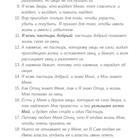
разбойники; но овцы не послушали их.
Я есмь дверь: кто войдет Мною, тот спасется, и
войдет, и выйдет, и пажить найдет.
Вор приходит только для того, чтобы украсть,
убить и погубить. Я пришел для того, чтобы имели
жизнь и имели с избытком.
Я есмь пастырь добрый
: пастырь добрый полагает
жизнь свою за овец.
А наемник, не пастырь, которому овцы не свои, видит
приходящего волка, и оставляет овец, и бежит; и волк
расхищает овец и разгоняет их.
А наемник бежит, потому что наемник, и нерадит об
овцах.
Я есмь пастырь добрый, и знаю Моих, и Мои знают
Меня.
Как Отец знает Меня, так и Я знаю Отца, и жизнь
Мою полагаю за овец.
Есть у Меня и другие овцы, которые не сего двора, и
тех надлежит Мне привести: и они
услышат голос
Мой
, и будет одно стадо и один Пастырь.
Потому любит Меня Отец, что Я отдаю жизнь Мою,
чтобы опять принять ее.
Никто не отнимает ее у Меня, но Я Сам отдаю ее.
Имею власть отдать ее и власть имею опять